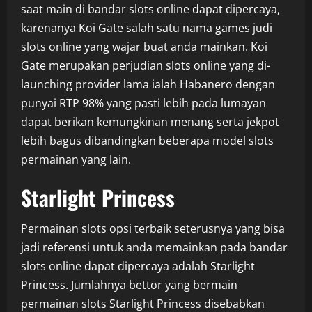
saat main di bandar slots online dapat dipercaya,
karenanya Koi Gate salah satu nama games judi
slots online yang wajar buat anda mainkan. Koi
Gate merupakan perjudian slots online yang di-
launching provider lama ialah Habanero dengan
punyai RTP 98% yang pasti lebih pada lumayan
dapat berikan kemungkinan menang serta jekpot
lebih bagus dibandingkan beberapa model slots
permainan yang lain.
Starlight Princess
Permainan slots opsi terbaik seterusnya yang bisa
jadi referensi untuk anda memainkan pada bandar
slots online dapat dipercaya adalah Starlight
Princess. Jumlahnya bettor yang bermain
permainan slots Starlight Princess disebabkan