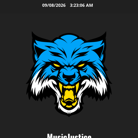
Skip
09/08/2026
3:23:08 AM
to
content
MusicJustice