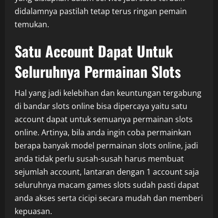
didalamnya pastilah tetap terus ringan pemain
temukan.
Satu Account Dapat Untuk
Seluruhnya Permainan Slots
Hal yang jadi kelebihan dan keuntungan tergabung
di bandar slots online bisa dipercaya yaitu satu
account dapat untuk semuanya permainan slots
online. Artinya, bila anda ingin coba permainkan
berapa banyak model permainan slots online, jadi
anda tidak perlu susah-susah harus membuat
sejumlah account, lantaran dengan 1 account saja
seluruhnya macam games slots sudah pasti dapat
anda akses serta cicipi secara mudah dan memberi
kepuasan.