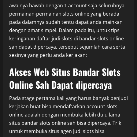
awalnya bawah dengan 1 account saja seluruhnya
permainan-permainan slots online yang berada
pada dalamnya sudah tentu dapat anda mainkan
dengan amat simpel. Dalam pada itu, untuk tips
keringanan daftar judi slots di bandar slots online
sah dapat dipercaya, tersebut sejumlah cara serta
sesinya yang perlu anda kerjakan:
Akses Web Situs Bandar Slots
Online Sah Dapat dipercaya
Pada stage pertama kali yang harus banyak penjudi
kerjakan buat bisa mendaftarkan account slots
online adalah dengan membuka lebih dulu lama
situs bandar slots online sah bisa dipercaya. Trik
untuk membuka situs agen judi slots bisa