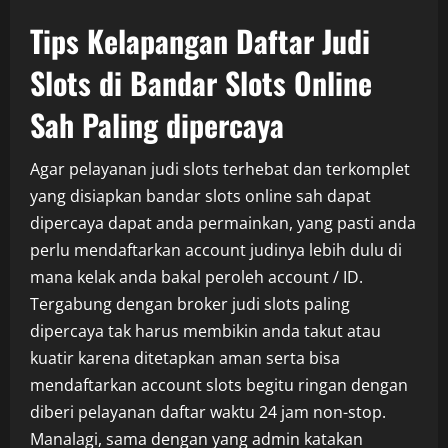
Tips Kelapangan Daftar Judi
Slots di Bandar Slots Online
Sah Paling dipercaya
Agar pelayanan judi slots terhebat dan terkomplet
yang disiapkan bandar slots online sah dapat
dipercaya dapat anda permainkan, yang pasti anda
perlu mendaftarkan account judinya lebih dulu di
mana kelak anda bakal peroleh account / ID.
Tergabung dengan broker judi slots paling
dipercaya tak harus membikin anda takut atau
kuatir karena ditetapkan aman serta bisa
mendaftarkan account slots begitu ringan dengan
diberi pelayanan daftar waktu 24 jam non-stop.
Manalagi, sama dengan yang admin katakan