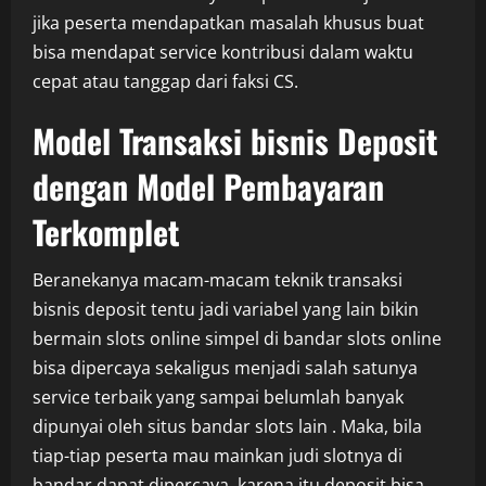
jika peserta mendapatkan masalah khusus buat
bisa mendapat service kontribusi dalam waktu
cepat atau tanggap dari faksi CS.
Model Transaksi bisnis Deposit
dengan Model Pembayaran
Terkomplet
Beranekanya macam-macam teknik transaksi
bisnis deposit tentu jadi variabel yang lain bikin
bermain slots online simpel di bandar slots online
bisa dipercaya sekaligus menjadi salah satunya
service terbaik yang sampai belumlah banyak
dipunyai oleh situs bandar slots lain . Maka, bila
tiap-tiap peserta mau mainkan judi slotnya di
bandar dapat dipercaya, karena itu deposit bisa