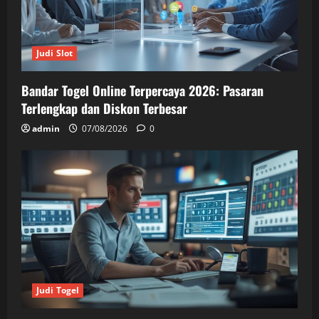
Judi Slot
Bandar Togel Online Terpercaya 2026: Pasaran
Terlengkap dan Diskon Terbesar
admin
07/08/2026
0
Judi Togel