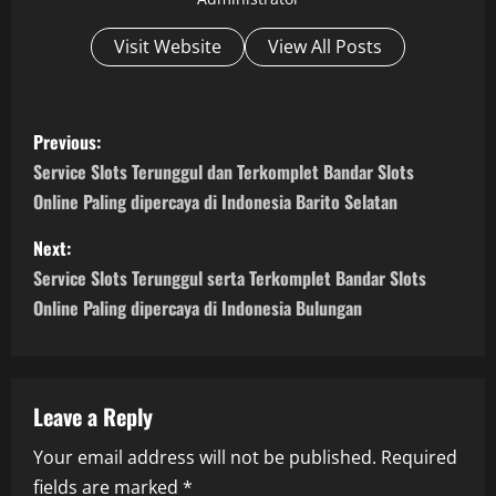
Visit Website
View All Posts
P
Previous:
o
Service Slots Terunggul dan Terkomplet Bandar Slots
Online Paling dipercaya di Indonesia Barito Selatan
s
Next:
t
Service Slots Terunggul serta Terkomplet Bandar Slots
n
Online Paling dipercaya di Indonesia Bulungan
a
v
Leave a Reply
i
Your email address will not be published.
Required
fields are marked
*