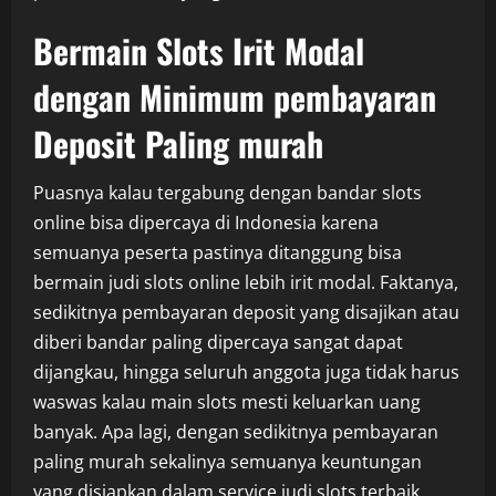
Bermain Slots Irit Modal
dengan Minimum pembayaran
Deposit Paling murah
Puasnya kalau tergabung dengan bandar slots
online bisa dipercaya di Indonesia karena
semuanya peserta pastinya ditanggung bisa
bermain judi slots online lebih irit modal. Faktanya,
sedikitnya pembayaran deposit yang disajikan atau
diberi bandar paling dipercaya sangat dapat
dijangkau, hingga seluruh anggota juga tidak harus
waswas kalau main slots mesti keluarkan uang
banyak. Apa lagi, dengan sedikitnya pembayaran
paling murah sekalinya semuanya keuntungan
yang disiapkan dalam service judi slots terbaik