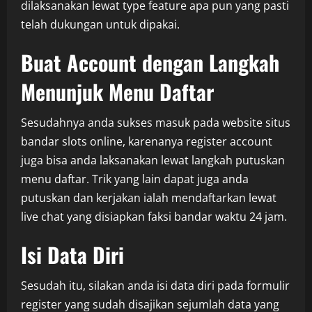
dilaksanakan lewat type feature apa pun yang pasti
telah dukungan untuk dipakai.
Buat Account dengan Langkah
Menunjuk Menu Daftar
Sesudahnya anda sukses masuk pada website situs
bandar slots online, karenanya register account
juga bisa anda laksanakan lewat langkah putuskan
menu daftar. Trik yang lain dapat juga anda
putuskan dan kerjakan ialah mendaftarkan lewat
live chat yang disiapkan faksi bandar waktu 24 jam.
Isi Data Diri
Sesudah itu, silakan anda isi data diri pada formulir
register yang sudah disajikan sejumlah data yang