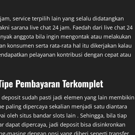
am, service terpilih lain yang selalu didatangkan
kni sarana live chat 24 jam. Faedah dari live chat 24
banyak anggota bila ingin mengontak atau melakukan
 konsumen serta rata-rata hal itu dikerjakan kalau
ndapatkan pelayanan kontribusi dengan cepat atau
 Tipe Pembayaran Terkomplet
deposit sudah pasti jadi elemen yang lain membikin
ne paling dipercaya sekalian menjadi satu diantara
i oleh situs bandar slots lain . Sehingga, bila tiap
r dapat dipercaya, jadi deposit bisa disinkronkan
-masing dengan opsi yang diberi seperti transfer