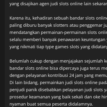
yang disajikan agen judi slots online lain sekaran
Karena itu, kehadiran sebuah bandar slots onlin
paling diburu banyak slotters atau penggemar ju
mendatangkan permainan-permainan slots online
selalu memberi banyak penawaran keuntungan 
yang nikmati tiap type games slots yang didatan
Belumlah cukup dengan menjajakan sejumlah ke
bandar slots online bisa dipercaya juga terus
dengan pelayanan kontribusi 24 jam yang memu
Di lain bidang, permainkan judi slots online pa
penjudi panik disebabkan pelayanan judi slots y
prosedur keamanan yang baik sekali dan oke h
nyaman buat semua peserta didalamnya.