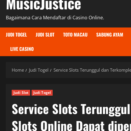
MusicJustice
Bagaimana Cara Mendaftar di Casino Online.
JUDI TOGEL
JUDI SLOT
TOTO MACAU
SABUNG AYAM
LIVE CASINO
Home
Judi Togel
Service Slots Terunggul dan Terkomple
Judi Slot
Judi Togel
Service Slots Terunggu
Slots Online Dapat dipe