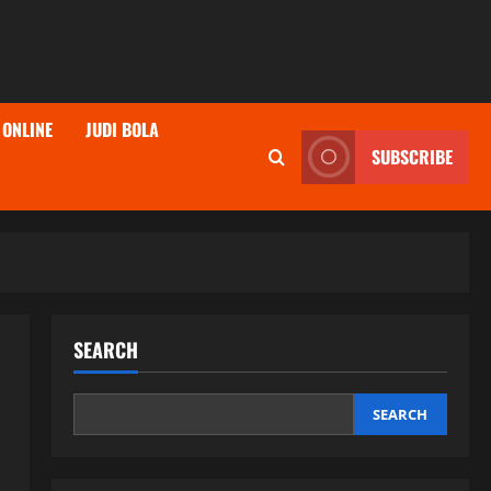
 ONLINE
JUDI BOLA
SUBSCRIBE
SEARCH
SEARCH