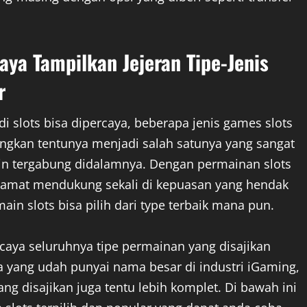
aya Tampilkan Jejeran Tipe-Jenis
r
udi slots bisa dipercaya, beberapa jenis games slots
angkan tentunya menjadi salah satunya yang sangat
in tergabung didalamnya. Dengan permainan slots
ng amat mendukung sekali di kepuasan yang hendak
in slots bisa pilih dari type terbaik mana pun.
ercaya seluruhnya tipe permainan yang disajikan
ma yang udah punyai nama besar di industri iGaming,
 disajikan juga tentu lebih komplet. Di bawah ini