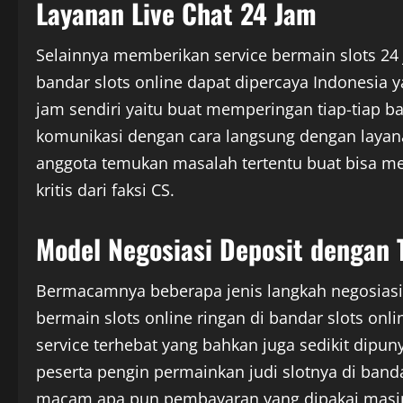
Layanan Live Chat 24 Jam
Selainnya memberikan service bermain slots 24 j
bandar slots online dapat dipercaya Indonesia ya
jam sendiri yaitu buat memperingan tiap-tiap 
komunikasi dengan cara langsung dengan layanan
anggota temukan masalah tertentu buat bisa me
kritis dari faksi CS.
Model Negosiasi Deposit dengan
Bermacamnya beberapa jenis langkah negosiasi 
bermain slots online ringan di bandar slots onli
service terhebat yang bahkan juga sedikit dipunya
peserta pengin permainkan judi slotnya di banda
macam apa pun pembayaran yang dipakai masing