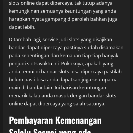
slots online dapat dipercaya, tak tutup adanya
kemungkinan semuanya keuntungan yang anda
harapkan nyata gampang diperoleh bahkan juga
dapat lebih.
Ditambah lagi, service judi slots yang disajikan
bandar dapat dipercaya pastinya sudah disamakan
pada kepentingan dan kemauan tiap-tiap banyak
penjudi slots waktu ini. Pokoknya, apakah yang
anda temui di bandar slots bisa dipercaya pastilah
belum pasti bisa anda dapatkan juga seumpama
main di bandar lain. Ini barisan keuntungan
menarik kalau anda masuk dengan bandar slots
online dapat dipercaya yang salah satunya:
Pembayaran Kemenangan
Selalu Sesuai yang ada