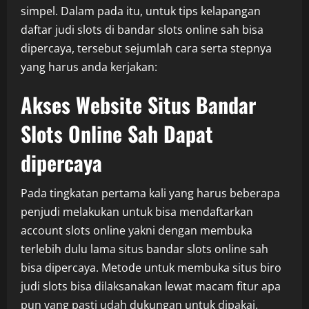
simpel. Dalam pada itu, untuk tips kelapangan
daftar judi slots di bandar slots online sah bisa
dipercaya, tersebut sejumlah cara serta stepnya
yang harus anda kerjakan:
Akses Website Situs Bandar
Slots Online Sah Dapat
dipercaya
Pada tingkatan pertama kali yang harus beberapa
penjudi melakukan untuk bisa mendaftarkan
account slots online yakni dengan membuka
terlebih dulu lama situs bandar slots online sah
bisa dipercaya. Metode untuk membuka situs biro
judi slots bisa dilaksanakan lewat macam fitur apa
pun yang pasti udah dukungan untuk dipakai.