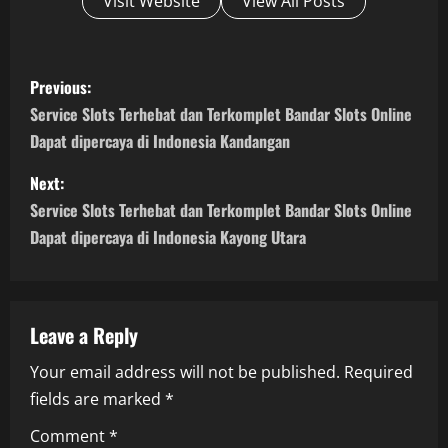
Visit Website
View All Posts
P
Previous:
o
Service Slots Terhebat dan Terkomplet Bandar Slots Online
Dapat dipercaya di Indonesia Kandangan
s
Next:
t
Service Slots Terhebat dan Terkomplet Bandar Slots Online
n
Dapat dipercaya di Indonesia Kayong Utara
a
v
Leave a Reply
i
Your email address will not be published.
Required
fields are marked
*
g
Comment
*