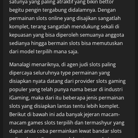
satunya yang paling atraktif yang bikin bettor
begitu pengin tergabung didalamnya. Dengan
permainan slots online yang disajikan sangatlah
komplet, terang sangatlah mendukung sekali di
kepuasan yang bisa diperoleh semuanya anggota
sedianya hingga bermain slots bisa memutuskan
dari model terpilih mana saja.
Manalagi menariknya, di agen judi slots paling
dipercaya seluruhnya type permainan yang
disiapkan nyata datang dari provider slots gaming
populer yang telah punya nama besar di industri
iGaming, maka dari itu beberapa jenis permainan
slots yang disiapkan lantas tentu lebih komplet.
Berikut di bawah ini ada banyak jejeran macam-
macam games slots terpilih dan termashyur yang
dapat anda coba permainkan lewat bandar slots