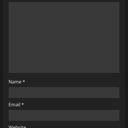
a
t
i
o
n
Name
*
Email
*
Website