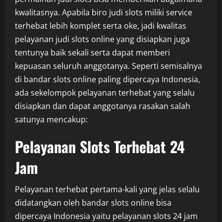
kwalitasnya. Apabila biro judi slots miliki service
terhebat lebih komplet serta oke, jadi kwalitas
pelayanan judi slots online yang disiapkan juga
tentunya baik sekali serta dapat memberi
kepuasan seluruh anggotanya. Seperti semisalnya
di bandar slots online paling dipercaya Indonesia,
ada sekelompok pelayanan terhebat yang selalu
disiapkan dan dapat anggotanya rasakan salah
satunya mencakup:
Pelayanan Slots Terhebat 24
Jam
Pelayanan terhebat pertama-kali yang jelas selalu
didatangkan oleh bandar slots online bisa
dipercaya Indonesia yaitu pelayanan slots 24 jam