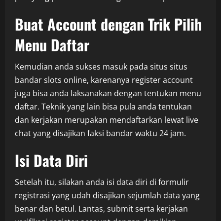
Buat Account dengan Trik Pilih
Menu Daftar
Kemudian anda sukses masuk pada situs situs
bandar slots online, karenanya register account
juga bisa anda laksanakan dengan tentukan menu
daftar. Teknik yang lain bisa pula anda tentukan
dan kerjakan merupakan mendaftarkan lewat live
chat yang disajikan faksi bandar waktu 24 jam.
Isi Data Diri
Setelah itu, silakan anda isi data diri di formulir
registrasi yang udah disajikan sejumlah data yang
benar dan betul. Lantas, submit serta kerjakan