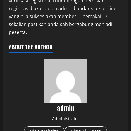
verifikasi register account dengan demikian
registrasi bakal diolah admin bandar slots online
yang bila sukses akan memberi 1 pemakai ID
sekalian pastikan anda sah bergabung menjadi
peserta.
ABOUT THE AUTHOR
admin
Administrator