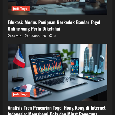
Judi Togel
Edukasi: Modus Penipuan Berkedok Bandar Togel
Online yang Perlu Diketahui
admin
03/08/2026
0
Judi Togel
Analisis Tren Pencarian Togel Hong Kong di Internet
Indonesia: Memahami Pola dan Minat Pengguna