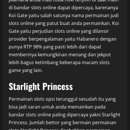
di bandar slots online dapat dipercaya, karenanya
Koi Gate yaitu salah satunya nama permainan judi
slots online yang patut buat anda permainkan. Koi
Gate yaitu perjudian slots online yang dilansir
provider berpengalaman yaitu Habanero dengan
punya RTP 98% yang pasti lebih dari dapat
memberinya kemungkinan menang dan jekpot
lebih bagus ketimbang beberapa macam slots
game yang lain.
Starlight Princess
Permainan slots opsi terunggul sesudah itu yang
bisa jadi saran untuk anda memainkan pada
bandar slots online paling dipercaya yakni Starlight
Princess. Jumlah bettor yang bermain permainan