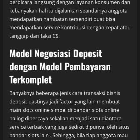
berbicara langsung dengan layanan konsumen dan
kebanyakan hal itu dijalankan seandainya anggota
mendapatkan hambatan tersendiri buat bisa
mendapatkan service kontribusi dengan cepat atau
tanggap dari faksi CS.
Model Negosiasi Deposit
dengan Model Pembayaran
Terkomplet
Banyaknya beberapa jenis cara transaksi bisnis
deposit pastinya jadi factor yang lain membuat
main slots online simpel di bandar slots online
paling dipercaya sekalian menjadi satu diantara
service terbaik yang juga sedikit dipunyai oleh situs
bandar slots lain . Sehingga, bila tiap anggota mau