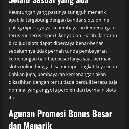
Keuntungan yang pastinya sungguh menarik
apabila tergabung dengan bandar slots online
paling dipercaya yaitu pembayaran kemenangan
terus-menerus seperti kenyataan. Hal itu lantaran
biro judi slots dapat dipercaya benar-benar
sebelumnya tidak pernah tunda pembayaran
kemenangan tiap-tiap pesertanya saat bermain
slots online hingga bisa mempertingkat keyakinan.
Bahkan juga, pembayaran kemenangan akan
dikasihkan dengan tentu tiada perduli berapa saja
nominal yang anggota peroleh dari bermain slots
itu.
Agunan Promosi Bonus Besar
dan Menarik