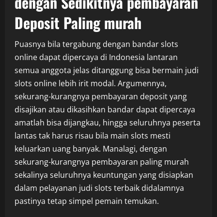
dengan Sedikitnya pembayaran
Deposit Paling murah
Puasnya bila tergabung dengan bandar slots
online dapat dipercaya di Indonesia lantaran
semua anggota jelas ditanggung bisa bermain judi
slots online lebih irit modal. Argumennya,
sekurang-kurangnya pembayaran deposit yang
disajikan atau dikasihkan bandar dapat dipercaya
amatlah bisa dijangkau, hingga seluruhnya peserta
lantas tak harus risau bila main slots mesti
keluarkan uang banyak. Manalagi, dengan
sekurang-kurangnya pembayaran paling murah
sekalinya seluruhnya keuntungan yang disiapkan
dalam pelayanan judi slots terbaik didalamnya
pastinya tetap simpel pemain temukan.