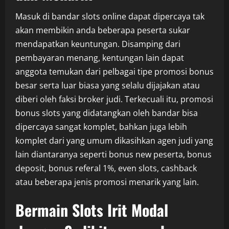
Masuk di bandar slots online dapat dipercaya tak
akan membikin anda beberapa peserta sukar
mendapatkan keuntungan. Disamping dari
pembayaran menang, kentungan lain dapat
anggota temukan dari pelbagai tipe promosi bonus
besar serta luar biasa yang selalu dijajakan atau
diberi oleh faksi broker judi. Terkecuali itu, promosi
bonus slots yang didatangkan oleh bandar bisa
dipercaya sangat komplet, bahkan juga lebih
komplet dari yang umum dikasihkan agen judi yang
lain diantaranya seperti bonus new peserta, bonus
deposit, bonus referal 1%, even slots, cashback
atau beberapa jenis promosi menarik yang lain.
Bermain Slots Irit Modal