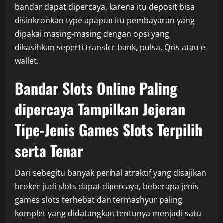
bandar dapat dipercaya, karena itu deposit bisa
disinkronkan type apapun itu pembayaran yang
dipakai masing-masing dengan opsi yang
dikasihkan seperti transfer bank, pulsa, Qris atau e-
wallet.
Bandar Slots Online Paling
dipercaya Tampilkan Jejeran
Tipe-Jenis Games Slots Terpilih
serta Tenar
Dari sebegitu banyak perihal atraktif yang disajikan
broker judi slots dapat dipercaya, beberapa jenis
games slots terhebat dan termashyur paling
komplet yang didatangkan tentunya menjadi satu