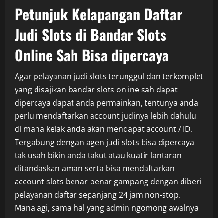
Petunjuk Kelapangan Daftar
Judi Slots di Bandar Slots
Online Sah Bisa dipercaya
Agar pelayanan judi slots terunggul dan terkomplet
yang disajikan bandar slots online sah dapat
dipercaya dapat anda permainkan, tentunya anda
perlu mendaftarkan account judinya lebih dahulu
di mana kelak anda akan mendapat account / ID.
Tergabung dengan agen judi slots bisa dipercaya
tak usah bikin anda takut atau kuatir lantaran
ditandaskan aman serta bisa mendaftarkan
account slots benar-benar gampang dengan diberi
pelayanan daftar sepanjang 24 jam non-stop.
Manalagi, sama hal yang admin ngomong awalnya