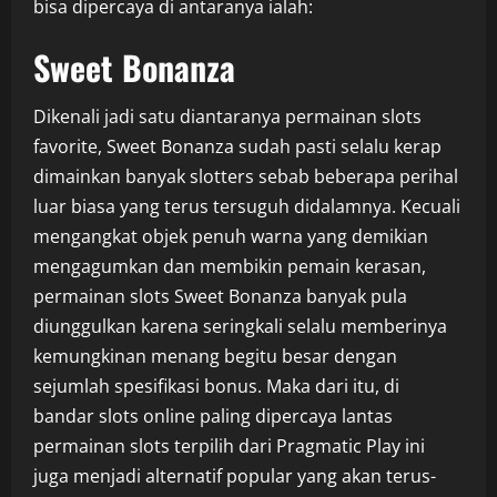
bisa dipercaya di antaranya ialah:
Sweet Bonanza
Dikenali jadi satu diantaranya permainan slots
favorite, Sweet Bonanza sudah pasti selalu kerap
dimainkan banyak slotters sebab beberapa perihal
luar biasa yang terus tersuguh didalamnya. Kecuali
mengangkat objek penuh warna yang demikian
mengagumkan dan membikin pemain kerasan,
permainan slots Sweet Bonanza banyak pula
diunggulkan karena seringkali selalu memberinya
kemungkinan menang begitu besar dengan
sejumlah spesifikasi bonus. Maka dari itu, di
bandar slots online paling dipercaya lantas
permainan slots terpilih dari Pragmatic Play ini
juga menjadi alternatif popular yang akan terus-