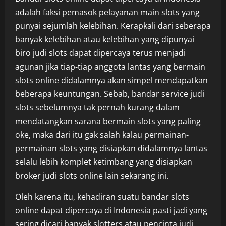
adalah faksi pemasok pelayanan main slots yang
punyai sejumlah kelebihan. Kerapkali dari seberapa
banyak kelebihan atau kelebihan yang dipunyai
biro judi slots dapat dipercaya terus menjadi
agunan jika tiap-tiap anggota lantas yang bermain
slots online didalamnya akan simpel mendapatkan
beberapa keuntungan. Sebab, bandar service judi
slots sebelumnya tak pernah kurang dalam
mendatangkan sarana bermain slots yang paling
oke, maka dari itu gak salah kalau permainan-
permainan slots yang disiapkan didalamnya lantas
selalu lebih komplet ketimbang yang disiapkan
broker judi slots online lain sekarang ini.
Oleh karena itu, kehadiran suatu bandar slots
online dapat dipercaya di Indonesia pasti jadi yang
sering dicari banyak slotters atau pencinta judi