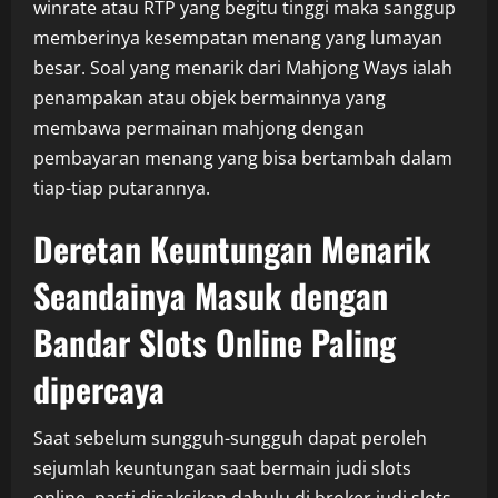
winrate atau RTP yang begitu tinggi maka sanggup
memberinya kesempatan menang yang lumayan
besar. Soal yang menarik dari Mahjong Ways ialah
penampakan atau objek bermainnya yang
membawa permainan mahjong dengan
pembayaran menang yang bisa bertambah dalam
tiap-tiap putarannya.
Deretan Keuntungan Menarik
Seandainya Masuk dengan
Bandar Slots Online Paling
dipercaya
Saat sebelum sungguh-sungguh dapat peroleh
sejumlah keuntungan saat bermain judi slots