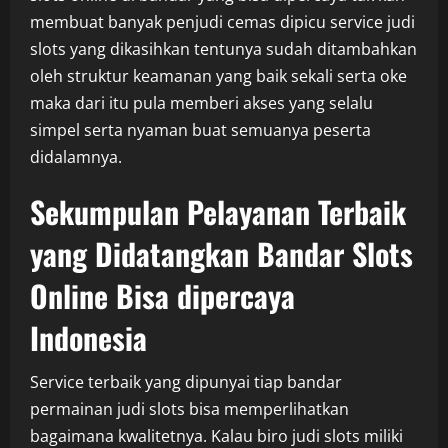
membuat banyak penjudi cemas dipicu service judi
slots yang dikasihkan tentunya sudah ditambahkan
oleh struktur keamanan yang baik sekali serta oke
maka dari itu pula memberi akses yang selalu
simpel serta nyaman buat semuanya peserta
didalamnya.
Sekumpulan Pelayanan Terbaik
yang Didatangkan Bandar Slots
Online Bisa dipercaya
Indonesia
Service terbaik yang dipunyai tiap bandar
permainan judi slots bisa memperlihatkan
bagaimana kwalitetnya. Kalau biro judi slots miliki