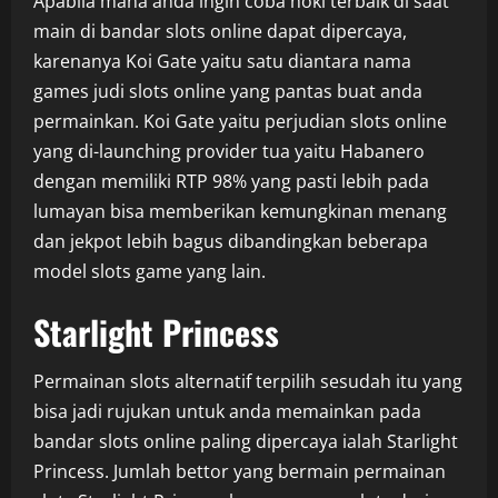
Apabila mana anda ingin coba hoki terbaik di saat
main di bandar slots online dapat dipercaya,
karenanya Koi Gate yaitu satu diantara nama
games judi slots online yang pantas buat anda
permainkan. Koi Gate yaitu perjudian slots online
yang di-launching provider tua yaitu Habanero
dengan memiliki RTP 98% yang pasti lebih pada
lumayan bisa memberikan kemungkinan menang
dan jekpot lebih bagus dibandingkan beberapa
model slots game yang lain.
Starlight Princess
Permainan slots alternatif terpilih sesudah itu yang
bisa jadi rujukan untuk anda memainkan pada
bandar slots online paling dipercaya ialah Starlight
Princess. Jumlah bettor yang bermain permainan