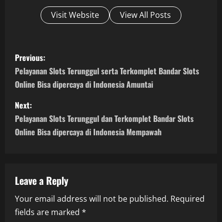
Visit Website
View All Posts
P
Previous:
o
Pelayanan Slots Terunggul serta Terkomplet Bandar Slots
Online Bisa dipercaya di Indonesia Amuntai
s
Next:
t
Pelayanan Slots Terunggul dan Terkomplet Bandar Slots
n
Online Bisa dipercaya di Indonesia Mempawah
a
v
Leave a Reply
i
Your email address will not be published.
Required
fields are marked
*
g