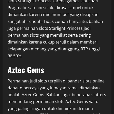
slots Starlight Princess karena games slots dari
Pragmatic satu ini selalu dirasa simpel untuk
dimainkan karena minimum bet yang disiapkan
sangatlah rendah. Tidak cuman hanya itu, bahkan
juga permainan slots Starlight Princess jadi
permainan slots yang memikat serta sering
dimainkan karena cukup teruji dalam memberi
kelapangan menang yang ditanggung RTP tinggi
96.50%.
Aztec Gems
Permainan judi slots terpilih di bandar slots online
dapat dipercaya yang lumayan ramai dimainkan
adalah Aztec Gems. Bahkan juga, beberapa slotters
memandang permainan slots Aztec Gems yaitu
yang paling ringan untuk dimainkan di mana