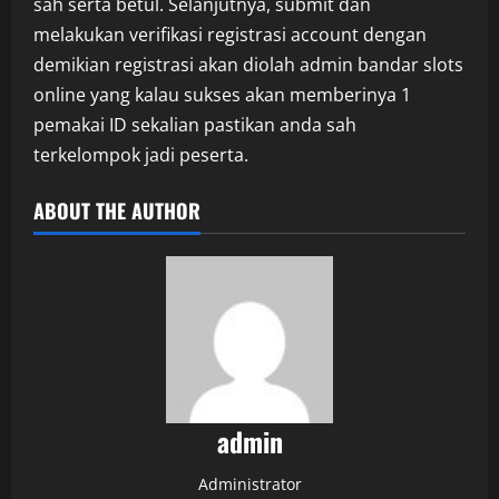
sah serta betul. Selanjutnya, submit dan
melakukan verifikasi registrasi account dengan
demikian registrasi akan diolah admin bandar slots
online yang kalau sukses akan memberinya 1
pemakai ID sekalian pastikan anda sah
terkelompok jadi peserta.
ABOUT THE AUTHOR
admin
Administrator