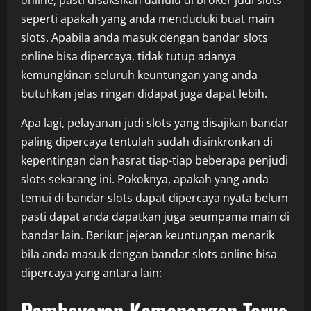
online, pasti disaksikan dahulu di broker judi slots
seperti apakah yang anda menduduki buat main
slots. Apabila anda masuk dengan bandar slots
online bisa dipercaya, tidak tutup adanya
kemungkinan seluruh keuntungan yang anda
butuhkan jelas ringan didapat juga dapat lebih.
Apa lagi, pelayanan judi slots yang disajikan bandar
paling dipercaya tentulah sudah disinkronkan di
kepentingan dan hasrat tiap-tiap beberapa penjudi
slots sekarang ini. Pokoknya, apakah yang anda
temui di bandar slots dapat dipercaya nyata belum
pasti dapat anda dapatkan juga seumpama main di
bandar lain. Berikut jejeran keuntungan menarik
bila anda masuk dengan bandar slots online bisa
dipercaya yang antara lain:
Pembayaran Kemenangan Terus