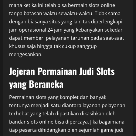
mana ketika ini telah bisa bermain slots online
tanpa batasan waktu sewaktu-waktu. Tidak sama
dengan biasanya situs yang lain tak diperlengkapi
jam operasional 24 jam yang kebanyakan sekedar
dapat memberi pelayanan taruhan pada saat-saat
khusus saja hingga tak cukup sanggup
mengesankan.
Jejeran Permainan Judi Slots
yang Beraneka
Permainan slots yang komplet dan banyak
tentunya menjadi satu diantara layanan pelayanan
terhebat yang telah dipastikan dikasihkan oleh
bandar slots online bisa dipercaya. Jika bagaimana
tiap peserta dihidangkan oleh sejumlah game judi