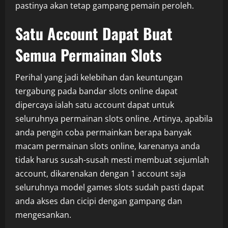
pastinya akan tetap gampang pemain peroleh.
Satu Account Dapat Buat
Semua Permainan Slots
Perihal yang jadi kelebihan dan keuntungan
tergabung pada bandar slots online dapat
dipercaya ialah satu account dapat untuk
seluruhnya permainan slots online. Artinya, apabila
anda pengin coba permainkan berapa banyak
macam permainan slots online, karenanya anda
tidak harus susah-susah mesti membuat sejumlah
account, dikarenakan dengan 1 account saja
seluruhnya model games slots sudah pasti dapat
anda akses dan cicipi dengan gampang dan
mengesankan.