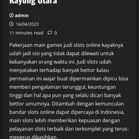
admin
16/04/2023
11 minutes read
0
Pekerjaan main games judi slots online kayaknya
udah jadi sisi yang tidak dapat dilewati untuk
kebanyakan orang waktu ini. Judi slots udah
menyatakan terhadap banyak bettor kalau
permainan ini wajar buat dipermainkan dipicu bisa
memberi pengalaman terunggul, keuntungan
tinggi dan hal apa pun yang selalu dicari banyak
bettor umumnya. Ditambah dengan kemunculan
bandar slots online dapat dipercaya di Indonesia,
main slots lebih memberikan kepuasan dengan
pelayanan slots terbaik dan terkomplet yang terus-
menerus dikasihkan.