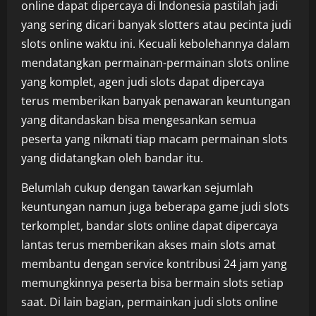
online dapat dipercaya di Indonesia pastilah jadi
yang sering dicari banyak slotters atau pecinta judi
slots online waktu ini. Kecuali kebolehannya dalam
mendatangkan permainan-permainan slots online
yang komplet, agen judi slots dapat dipercaya
terus memberikan banyak penawaran keuntungan
yang ditandaskan bisa mengesankan semua
peserta yang nikmati tiap macam permainan slots
yang didatangkan oleh bandar itu.
Belumlah cukup dengan tawarkan sejumlah
keuntungan namun juga beberapa game judi slots
terkomplet, bandar slots online dapat dipercaya
lantas terus memberikan akses main slots amat
membantu dengan service kontribusi 24 jam yang
memungkinnya peserta bisa bermain slots setiap
saat. Di lain bagian, permainkan judi slots online