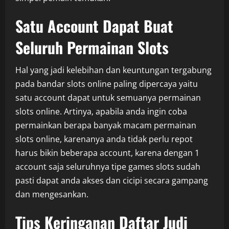
Satu Account Dapat Buat
Seluruh Permainan Slots
Hal yang jadi kelebihan dan keuntungan tergabung
pada bandar slots online paling dipercaya yaitu
satu account dapat untuk semuanya permainan
slots online. Artinya, apabila anda ingin coba
permainkan berapa banyak macam permainan
slots online, karenanya anda tidak perlu repot
harus bikin beberapa account, karena dengan 1
account saja seluruhnya tipe games slots sudah
pasti dapat anda akses dan cicipi secara gampang
dan mengesankan.
Tips Keringanan Daftar Judi