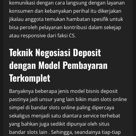
komunikasi dengan cara langsung dengan layanan
konsumen dan kebanyakan perihal itu dikerjakan
jikalau anggota temukan hambatan spesifik untuk
bisa peroleh pelayanan kontribusi dalam sekejap
atau responsive dari faksi CS.
Teknik Negosiasi Deposit
dengan Model Pembayaran
Terkomplet
Banyaknya beberapa jenis model bisnis deposit
pastinya jadi unsur yang lain bikin main slots online
simpel di bandar slots online paling dipercaya
sekaligus menjadi satu diantara service terhebat
yang bahkan juga sedikit dipunyai oleh situs
bandar slots lain . Sehingga, seandainya tiap-tiap