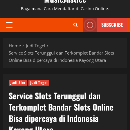
Bagaimana Cara Mendaftar di Casino Online.
SUBSCRIBE
Primary
Menu
Home
Judi Togel
Service Slots Terunggul dan Terkomplet Bandar Slots
Online Bisa dipercaya di Indonesia Kayong Utara
Judi Slot
Judi Togel
Service Slots Terunggul dan
Terkomplet Bandar Slots Online
Bisa dipercaya di Indonesia
Kayong Utara