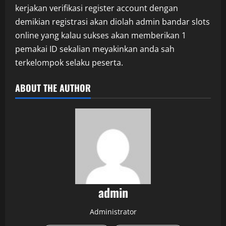
kerjakan verifikasi register account dengan
demikian registrasi akan diolah admin bandar slots
online yang kalau sukses akan memberikan 1
pemakai ID sekalian meyakinkan anda sah
terkelompok selaku peserta.
ABOUT THE AUTHOR
admin
Administrator