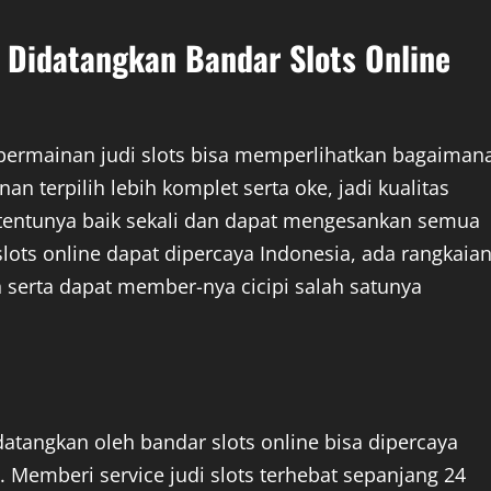
 Didatangkan Bandar Slots Online
 permainan judi slots bisa memperlihatkan bagaiman
an terpilih lebih komplet serta oke, jadi kualitas
a tentunya baik sekali dan dapat mengesankan semua
lots online dapat dipercaya Indonesia, ada rangkaia
 serta dapat member-nya cicipi salah satunya
didatangkan oleh bandar slots online bisa dipercaya
. Memberi service judi slots terhebat sepanjang 24