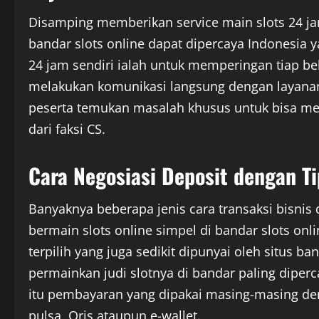
Disamping memberikan service main slots 24 ja
bandar slots online dapat dipercaya Indonesia ya
24 jam sendiri ialah untuk memperingan tiap 
melakukan komunikasi langsung dengan layanan k
peserta temukan masalah khusus untuk bisa mend
dari faksi CS.
Cara Negosiasi Deposit dengan T
Banyaknya beberapa jenis cara transaksi bisnis 
bermain slots online simpel di bandar slots onli
terpilih yang juga sedikit dipunyai oleh situs ban
permainkan judi slotnya di bandar paling diper
itu pembayaran yang dipakai masing-masing denga
pulsa, Qris ataupun e-wallet.