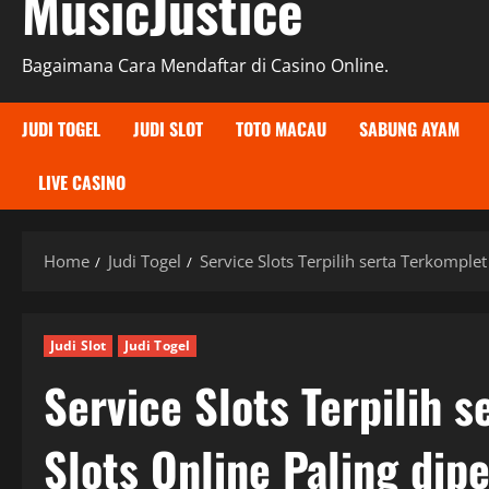
MusicJustice
Bagaimana Cara Mendaftar di Casino Online.
JUDI TOGEL
JUDI SLOT
TOTO MACAU
SABUNG AYAM
LIVE CASINO
Home
Judi Togel
Service Slots Terpilih serta Terkomple
Judi Slot
Judi Togel
Service Slots Terpilih 
Slots Online Paling dip