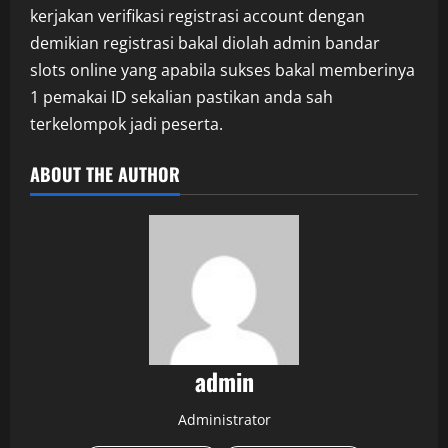
kerjakan verifikasi registrasi account dengan
demikian registrasi bakal diolah admin bandar
slots online yang apabila sukses bakal memberinya
1 pemakai ID sekalian pastikan anda sah
terkelompok jadi peserta.
ABOUT THE AUTHOR
admin
Administrator