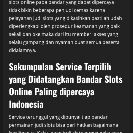
slots online pada bandar yang dapat dipercaya
tidak bikin beberapa penjudi cemas karena
pelayanan judi slots yang dikasihkan pastilah udah
diperlengkapi oleh prosedur keamanan yang baik
sekali dan oke maka dari itu memberi akses yang
selalu gampang dan nyaman buat semua peserta
didalamnya.
Sekumpulan Service Terpilih
yang Didatangkan Bandar Slots
Online Paling dipercaya
Indonesia
Service terunggul yang dipunyai tiap bandar
permainan judi slots bisa perlihatkan bagaimana