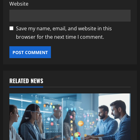
Website
Save my name, email, and website in this
browser for the next time I comment.
RELATED NEWS