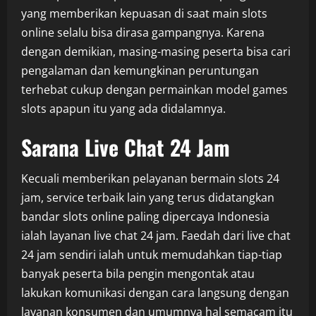
yang memberikan kepuasan di saat main slots
online selalu bisa dirasa gampangnya. Karena
dengan demikian, masing-masing peserta bisa cari
pengalaman dan kemungkinan peruntungan
terhebat cukup dengan permainkan model games
slots apapun itu yang ada didalamnya.
Sarana Live Chat 24 Jam
Kecuali memberikan pelayanan bermain slots 24
jam, service terbaik lain yang terus didatangkan
bandar slots online paling dipercaya Indonesia
ialah layanan live chat 24 jam. Faedah dari live chat
24 jam sendiri ialah untuk memudahkan tiap-tiap
banyak peserta bila pengin mengontak atau
lakukan komunikasi dengan cara langsung dengan
layanan konsumen dan umumnya hal semacam itu