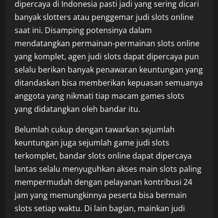
dipercaya di Indonesia pasti jadi yang sering dicari
banyak slotters atau penggemar judi slots online
saat ini. Disamping potensinya dalam
mendatangkan permainan-permainan slots online
yang komplet, agen judi slots dapat dipercaya pun
selalu berikan banyak penawaran keuntungan yang
ditandaskan bisa memberikan kepuasan semuanya
anggota yang nikmati tiap macam games slots
yang didatangkan oleh bandar itu.
Belumlah cukup dengan tawarkan sejumlah
keuntungan juga sejumlah game judi slots
terkomplet, bandar slots online dapat dipercaya
lantas selalu menyuguhkan akses main slots paling
mempermudah dengan pelayanan kontribusi 24
jam yang memungkinnya peserta bisa bermain
slots setiap waktu. Di lain bagian, mainkan judi