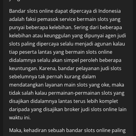
Bandar slots online dapat dipercaya di Indonesia
adalah faksi pemasok service bermain slots yang
punyai beberapa kelebihan. Sering dari beberapa
kelebihan atau keunggulan yang dipunyai agen judi
slots paling dipercaya selalu menjadi agunan kalau
tiap peserta lantas yang bermain slots online
didalamnya selalu akan simpel peroleh beberapa
keuntungan. Karena, bandar pelayanan judi slots
sebelumnya tak pernah kurang dalam
mendatangkan layanan main slots yang oke, maka
tidak salah kalau permainan-permainan slots yang
disajikan didalamnya lantas terus lebih komplet
daripada yang disajikan broker judi slots online lain
waktu ini.
Maka, kehadiran sebuah bandar slots online paling