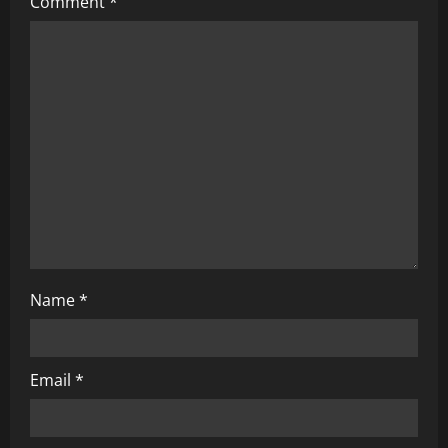
Comment
*
a
t
i
o
n
Name
*
Email
*