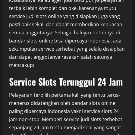
kwalitasnya. Kalau agen judi slots punya pelayanan
terbaik lebih komplet dan oke, karenanya mutu
service judi slots online yang disiapkan juga yang
pasti baik sekali dan dapat memberikan kepuasan
semua anggotanya. Sebagai halnya contohnya di
bandar slots online bisa dipercaya Indonesia, ada
sekumpulan service terhebat yang selalu disiapkan
dan dapat anggotanya rasakan salah satunya
mencakup:
Service Slots Terunggul 24 Jam
Pelayanan terpilih pertama kali yang tentu terus-
menerus didatangkan oleh bandar slots online
paling dipercaya Indonesia yakni service slots 24
jam non-stop. Memberi service judi slots terhebat
sepanjang 24 jam tentu menjadi soal yang sangat