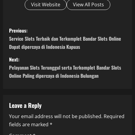
Visit Website
View All Posts
P
Previous:
o
Service Slots Terbaik dan Terkomplet Bandar Slots Online
Dapat dipercaya di Indonesia Kapuas
s
Next:
t
Pelayanan Slots Terunggul serta Terkomplet Bandar Slots
n
Online Paling dipercaya di Indonesia Bulungan
a
v
Leave a Reply
i
Your email address will not be published.
Required
fields are marked
*
g