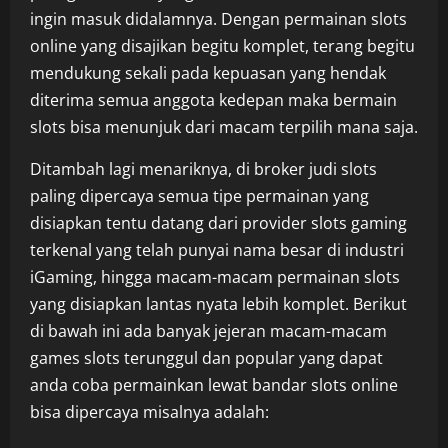
ingin masuk didalamnya. Dengan permainan slots
online yang disajikan begitu komplet, terang begitu
mendukung sekali pada kepuasan yang hendak
diterima semua anggota kedepan maka bermain
slots bisa menunjuk dari macam terpilih mana saja.
Ditambah lagi menariknya, di broker judi slots
paling dipercaya semua tipe permainan yang
disiapkan tentu datang dari provider slots gaming
terkenal yang telah punyai nama besar di industri
iGaming, hingga macam-macam permainan slots
yang disiapkan lantas nyata lebih komplet. Berikut
di bawah ini ada banyak jejeran macam-macam
games slots terunggul dan popular yang dapat
anda coba permainkan lewat bandar slots online
bisa dipercaya misalnya adalah: