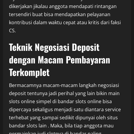
dikerjakan jikalau anggota mendapati rintangan
tersendiri buat bisa mendapatkan pelayanan
kontribusi dalam waktu cepat atau kritis dari faksi
CS.
Teknik Negosiasi Deposit
dengan Macam Pembayaran
Terkomplet
Bermacamnya macam-macam langkah negosiasi
deposit tentunya jadi perihal yang lain bikin main
slots online simpel di bandar slots online bisa
dipercaya sekaligus menjadi satu diantara service
terhebat yang sampai sedikit dipunyai oleh situs
bandar slots lain . Maka, bila tiap anggota mau
permainkan judi slotnya di bandar paling