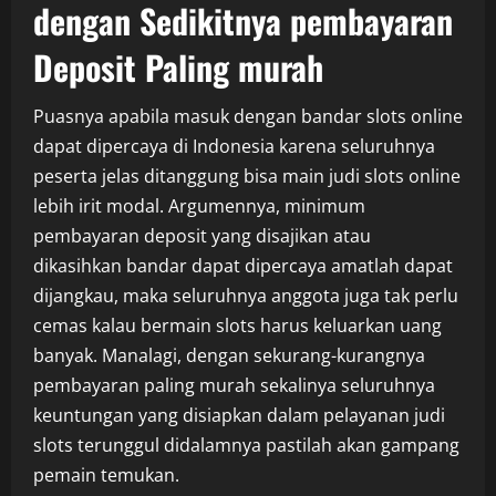
dengan Sedikitnya pembayaran
Deposit Paling murah
Puasnya apabila masuk dengan bandar slots online
dapat dipercaya di Indonesia karena seluruhnya
peserta jelas ditanggung bisa main judi slots online
lebih irit modal. Argumennya, minimum
pembayaran deposit yang disajikan atau
dikasihkan bandar dapat dipercaya amatlah dapat
dijangkau, maka seluruhnya anggota juga tak perlu
cemas kalau bermain slots harus keluarkan uang
banyak. Manalagi, dengan sekurang-kurangnya
pembayaran paling murah sekalinya seluruhnya
keuntungan yang disiapkan dalam pelayanan judi
slots terunggul didalamnya pastilah akan gampang
pemain temukan.