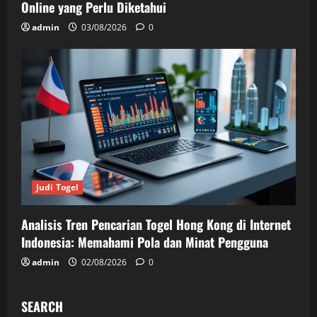
Online yang Perlu Diketahui
admin
03/08/2026
0
Judi Togel
Analisis Tren Pencarian Togel Hong Kong di Internet
Indonesia: Memahami Pola dan Minat Pengguna
admin
02/08/2026
0
SEARCH