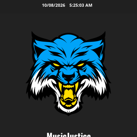
Skip
10/08/2026
5:25:04 AM
to
content
MusicJustice