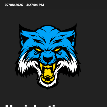
Skip
07/08/2026
4:27:05 PM
to
content