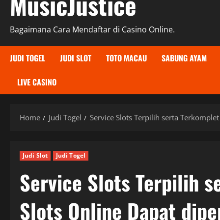
MusicJustice
Bagaimana Cara Mendaftar di Casino Online.
JUDI TOGEL
JUDI SLOT
TOTO MACAU
SABUNG AYAM
LIVE CASINO
Home
Judi Togel
Service Slots Terpilih serta Terkomple
Judi Slot
Judi Togel
Service Slots Terpilih 
Slots Online Dapat dipe