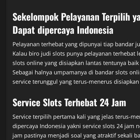
Sekelompok Pelayanan Terpilih y
Dapat dipercaya Indonesia
Pelayanan terhebat yang dipunyai tiap bandar j
Kalau biro judi slots punya pelayanan terhebat l
slots online yang disiapkan lantas tentunya ba
Sebagai halnya umpamanya di bandar slots onli
service terunggul yang terus-menerus disiapkan
Service Slots Terhebat 24 Jam
Service terpilih pertama kali yang jelas terus-m
dipercaya Indonesia yakni service slots 24 jam n
jam pastinya menjadi soal yang atraktif sekali 