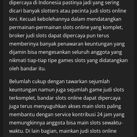
dipercaya di Indonesia pastinya jadi yang sering
dicari banyak slotters atau pecinta judi slots online
kini. Kecuali kebolehannya dalam mendatangkan
permainan-permainan slots online yang komplet,
broker judi slots dapat dipercaya pun terus
memberinya banyak penawaran keuntungan yang
dijamin bisa mengesankan seluruh anggota yang
nikmati tiap-tiap tipe games slots yang didatangkan
oleh bandar itu.
Belumlah cukup dengan tawarkan sejumlah
keuntungan namun juga sejumlah game judi slots
terkomplet, bandar slots online dapat dipercaya
juga terus menyuguhkan akses main slots paling
membantu dengan service kontribusi 24 jam yang
memungkinnya anggota bisa main slots sewaktu-
waktu. Di lain bagian, mainkan judi slots online