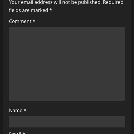
i
Your email address will not be published.
Required
fields are marked
*
g
Comment
*
a
t
i
o
n
Name
*