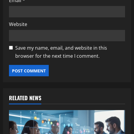
Email
*
Website
Save my name, email, and website in this
browser for the next time I comment.
RELATED NEWS