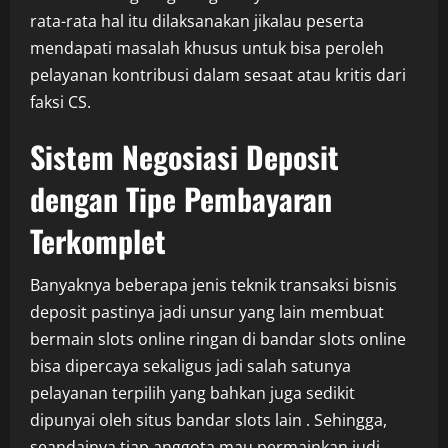
rata-rata hal itu dilaksanakan jikalau peserta
mendapati masalah khusus untuk bisa peroleh
pelayanan kontribusi dalam sesaat atau kritis dari
faksi CS.
Sistem Negosiasi Deposit
dengan Tipe Pembayaran
Terkomplet
Banyaknya beberapa jenis teknik transaksi bisnis
deposit pastinya jadi unsur yang lain membuat
bermain slots online ringan di bandar slots online
bisa dipercaya sekaligus jadi salah satunya
pelayanan terpilih yang bahkan juga sedikit
dipunyai oleh situs bandar slots lain . Sehingga,
seandainya tiap anggota mau permainkan judi