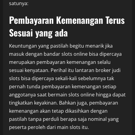
satunya:
Pembayaran Kemenangan Terus
Sesuai yang ada
Keuntungan yang pastilah begitu menarik jika
masuk dengan bandar slots online bisa dipercaya
merupakan pembayaran kemenangan selalu
sesuai kenyataan. Perihal itu lantaran broker judi
slots bisa dipercaya sekali-kali sebelumnya tak
pernah tunda pembayaran kemenangan setiap
anggotanya saat bermain slots online hingga dapat
tingkatkan keyakinan. Bahkan juga, pembayaran
kemenangan akan tetap dikasihkan dengan
pastilah tanpa perduli berapa saja nominal yang
peserta peroleh dari main slots itu.