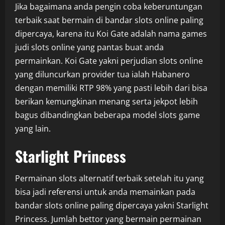
Jika bagaimana anda pengin coba keberuntungan
terbaik saat bermain di bandar slots online paling
dipercaya, karena itu Koi Gate adalah nama games
judi slots online yang pantas buat anda
permainkan. Koi Gate yakni perjudian slots online
yang diluncurkan provider tua ialah Habanero
dengan memiliki RTP 98% yang pasti lebih dari bisa
berikan kemungkinan menang serta jekpot lebih
bagus dibandingkan beberapa model slots game
yang lain.
Starlight Princess
Permainan slots alternatif terbaik setelah itu yang
bisa jadi referensi untuk anda memainkan pada
bandar slots online paling dipercaya yakni Starlight
Princess. Jumlah bettor yang bermain permainan