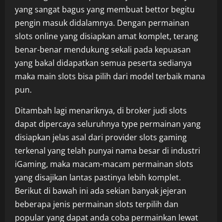
yang sangat bagus yang membuat bettor begitu
pengin masuk didalamnya. Dengan permainan
slots online yang disiapkan amat komplet, terang
benar-benar mendukung sekali pada kepuasan
yang bakal didapatkan semua peserta sedianya
maka main slots bisa pilih dari model terbaik mana
pun.
Ditambah lagi menariknya, di broker judi slots
dapat dipercaya seluruhnya type permainan yang
disiapkan jelas asal dari provider slots gaming
terkenal yang telah punyai nama besar di industri
iGaming, maka macam-macam permainan slots
yang disajikan lantas pastinya lebih komplet.
Berikut di bawah ini ada sekian banyak jejeran
beberapa jenis permainan slots terpilih dan
popular yang dapat anda coba permainkan lewat