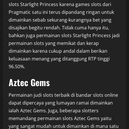
slots Starlight Princess karena games slots dari
Pragmatic satu ini terus dipandang ringan untuk
dimainkan sebab sekurang-kurangnya bet yang
disajikan begitu rendah. Tidak cuma hanya itu,
bahkan juga permainan slots Starlight Princess jadi
permainan slots yang memikat dan kerap
dimainkan karena cukup andal dalam berikan
keluasaan menang yang ditanggung RTP tinggi
96.50%.
Aztec Gems
Permainan judi slots terbaik di bandar slots online
dapat dipercaya yang lumayan ramai dimainkan
ialah Aztec Gems. Juga, beberapa slotters
memandang permainan slots Aztec Gems yaitu
yang sangat mudah untuk dimainkan di mana satu