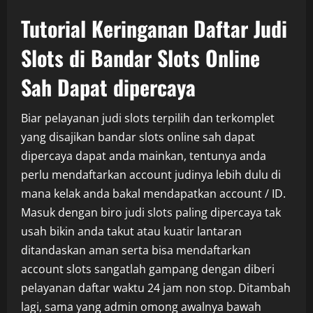
Tutorial Keringanan Daftar Judi
Slots di Bandar Slots Online
Sah Dapat dipercaya
Biar pelayanan judi slots terpilih dan terkomplet
yang disajikan bandar slots online sah dapat
dipercaya dapat anda mainkan, tentunya anda
perlu mendaftarkan account judinya lebih dulu di
mana kelak anda bakal mendapatkan account / ID.
Masuk dengan biro judi slots paling dipercaya tak
usah bikin anda takut atau kuatir lantaran
ditandaskan aman serta bisa mendaftarkan
account slots sangatlah gampang dengan diberi
pelayanan daftar waktu 24 jam non stop. Ditambah
lagi, sama yang admin omong awalnya bawah