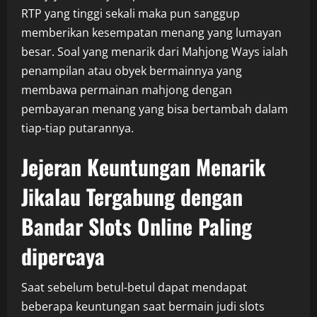
RTP yang tinggi sekali maka pun sanggup
memberikan kesempatan menang yang lumayan
besar. Soal yang menarik dari Mahjong Ways ialah
penampilan atau obyek bermainnya yang
membawa permainan mahjong dengan
pembayaran menang yang bisa bertambah dalam
tiap-tiap putarannya.
Jejeran Keuntungan Menarik
Jikalau Tergabung dengan
Bandar Slots Online Paling
dipercaya
Saat sebelum betul-betul dapat mendapat
beberapa keuntungan saat bermain judi slots