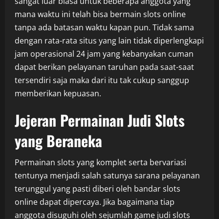
sangat luar biasa untuk beberapa anggota yang
mana waktu ini telah bisa bermain slots online
tanpa ada batasan waktu kapan pun. Tidak sama
dengan rata-rata situs yang lain tidak diperlengkapi
jam operasional 24 jam yang kebanyakan cuman
dapat berikan pelayanan taruhan pada saat-saat
tersendiri saja maka dari itu tak cukup sanggup
memberikan kepuasan.
Jejeran Permainan Judi Slots
yang Beraneka
Permainan slots yang komplet serta bervariasi
tentunya menjadi salah satunya sarana pelayanan
terunggul yang pasti diberi oleh bandar slots
online dapat dipercaya. Jika bagaimana tiap
anggota disuguhi oleh sejumlah game judi slots