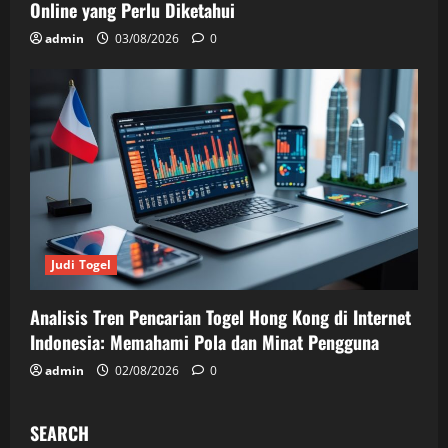
Online yang Perlu Diketahui
admin
03/08/2026
0
Judi Togel
Analisis Tren Pencarian Togel Hong Kong di Internet
Indonesia: Memahami Pola dan Minat Pengguna
admin
02/08/2026
0
SEARCH