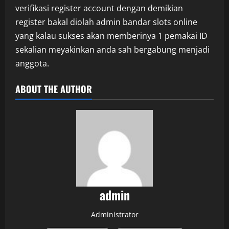
verifikasi register account dengan demikian
register bakal diolah admin bandar slots online
yang kalau sukses akan memberinya 1 pemakai ID
sekalian meyakinkan anda sah bergabung menjadi
anggota.
ABOUT THE AUTHOR
admin
Administrator