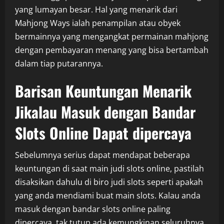
yang lumayan besar. Hal yang menarik dari
Mahjong Ways ialah penampilan atau obyek
bermainnya yang mengangkat permainan mahjong
dengan pembayaran menang yang bisa bertambah
dalam tiap putarannya.
Barisan Keuntungan Menarik
Jikalau Masuk dengan Bandar
Slots Online Dapat dipercaya
Sebelumnya serius dapat mendapat beberapa
keuntungan di saat main judi slots online, pastilah
disaksikan dahulu di biro judi slots seperti apakah
yang anda mendiami buat main slots. Kalau anda
masuk dengan bandar slots online paling
dipercaya, tak tutup ada kemungkinan seluruhnya