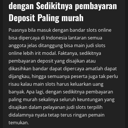
dengan Sedikitnya pembayaran
Deposit Paling murah
Puasnya bila masuk dengan bandar slots online
bisa dipercaya di Indonesia lantaran semua
anggota jelas ditanggung bisa main judi slots
online lebih irit modal. Faktanya, sedikitnya
pembayaran deposit yang disajikan atau
dikasihkan bandar dapat dipercaya amatlah dapat
dijangkau, hingga semuanya peserta juga tak perlu
risau kalau main slots harus keluarkan uang
banyak. Apa lagi, dengan sedikitnya pembayaran
paling murah sekalinya seluruh keuntungan yang
disajikan dalam pelayanan judi slots terpilih
didalamnya nyata tetap terus ringan pemain
temukan.