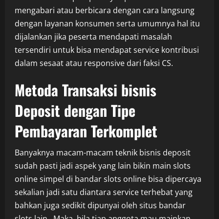
mengabari atau berbicara dengan cara langsung
dengan layanan konsumen serta umumnya hal itu
dijalankan jika peserta mendapati masalah
tersendiri untuk bisa mendapat service kontribusi
dalam sesaat atau responsive dari faksi CS.
Metoda Transaksi bisnis
Deposit dengan Tipe
Pembayaran Terkomplet
Banyaknya macam-macam teknik bisnis deposit
sudah pasti jadi aspek yang lain bikin main slots
online simpel di bandar slots online bisa dipercaya
sekalian jadi satu diantara service terhebat yang
bahkan juga sedikit dipunyai oleh situs bandar
slots lain . Maka, bila tiap anggota mau mainkan