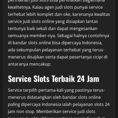
permainan judi slots bisa perlihatkan bagaimana
kwalitetnya. Kalau agen judi slots punyai service
terhebat lebih komplet dan oke, karenanya kwalitas
service judi slots online yang disiapkan lantas
tentunya baik sekali dan dapat mengesankan
semuanya member-nya. Sebagai halnya contohnya
di bandar slots online bisa dipercaya Indonesia,
ada sekumpulan pelayanan terhebat yang terus-
menerus disajikan serta dapat pesertanya cicipi di
antaranya mencakup:
Service Slots Terbaik 24 Jam
Service terpilih pertama-kali yang pastinya terus-
menerus didatangkan oleh bandar slots online
paling dipercaya Indonesia ialah pelayanan slots 24
jam non stop. Memberikan service judi slots