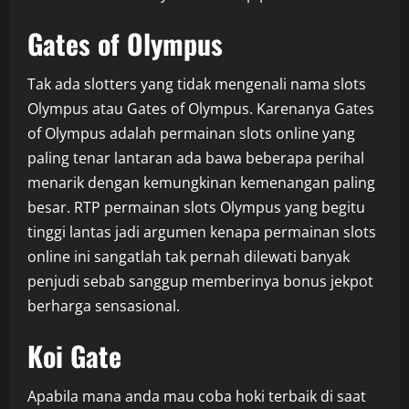
Gates of Olympus
Tak ada slotters yang tidak mengenali nama slots
Olympus atau Gates of Olympus. Karenanya Gates
of Olympus adalah permainan slots online yang
paling tenar lantaran ada bawa beberapa perihal
menarik dengan kemungkinan kemenangan paling
besar. RTP permainan slots Olympus yang begitu
tinggi lantas jadi argumen kenapa permainan slots
online ini sangatlah tak pernah dilewati banyak
penjudi sebab sanggup memberinya bonus jekpot
berharga sensasional.
Koi Gate
Apabila mana anda mau coba hoki terbaik di saat