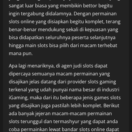
sangat luar biasa yang membikin bettor begitu
ingin tergabung didalamnya. Dengan permainan
slots online yang disiapkan begitu komplet, terang
benar-benar mendukung sekali di kepuasan yang
bisa didapatkan seluruhnya peserta selanjutnya
hingga main slots bisa pilih dari macam terhebat
mana pun.
Apa lagi menariknya, di agen judi slots dapat
dipercaya semuanya macam permainan yang
disajikan jelas datang dari provider slots gaming
terkenal yang udah punyai nama besar di industri
iGaming, maka dari itu beberapa jenis games slots
yang disajikan juga pastilah lebih komplet. Berikut
ada banyak jejeran macam-macam permainan
slots terunggul dan termashyur yang dapat anda
coba permainkan lewat bandar slots online dapat