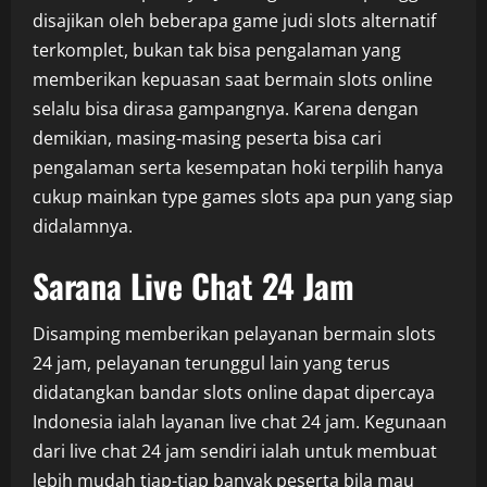
disajikan oleh beberapa game judi slots alternatif
terkomplet, bukan tak bisa pengalaman yang
memberikan kepuasan saat bermain slots online
selalu bisa dirasa gampangnya. Karena dengan
demikian, masing-masing peserta bisa cari
pengalaman serta kesempatan hoki terpilih hanya
cukup mainkan type games slots apa pun yang siap
didalamnya.
Sarana Live Chat 24 Jam
Disamping memberikan pelayanan bermain slots
24 jam, pelayanan terunggul lain yang terus
didatangkan bandar slots online dapat dipercaya
Indonesia ialah layanan live chat 24 jam. Kegunaan
dari live chat 24 jam sendiri ialah untuk membuat
lebih mudah tiap-tiap banyak peserta bila mau