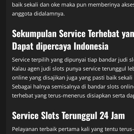
baik sekali dan oke maka pun memberinya aks
anggota didalamnya.
Sekumpulan Service Terhebat yan
Dapat dipercaya Indonesia
Service terpilih yang dipunyai tiap bandar judi
Kalau agen judi slots punya service terunggul leb
online yang disajikan juga yang pasti baik sek
Sebagai halnya semisalnya di bandar slots onlin
terhebat yang terus-menerus disiapkan serta da
Service Slots Terunggul 24 Jam
Pelayanan terbaik pertama kali yang tentu terus