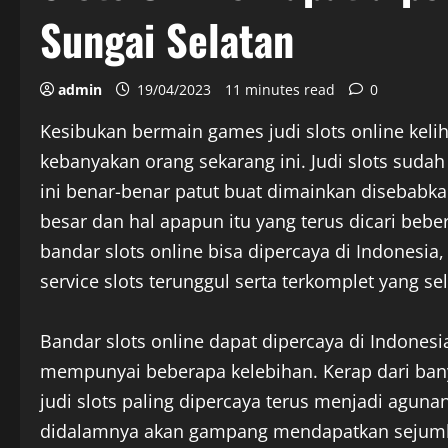
Sungai Selatan
admin
19/04/2023
11 minutes read
0
Kesibukan bermain games judi slots online kelih
kebanyakan orang sekarang ini. Judi slots sud
ini benar-benar patut buat dimainkan disebabk
besar dan hal apapun itu yang terus dicari b
bandar slots online bisa dipercaya di Indonesi
service slots terunggul serta terkomplet yang sel
Bandar slots online dapat dipercaya di Indonesi
mempunyai beberapa kelebihan. Kerap dari bany
judi slots paling dipercaya terus menjadi agunan
didalamnya akan gampang mendapatkan sejumlah