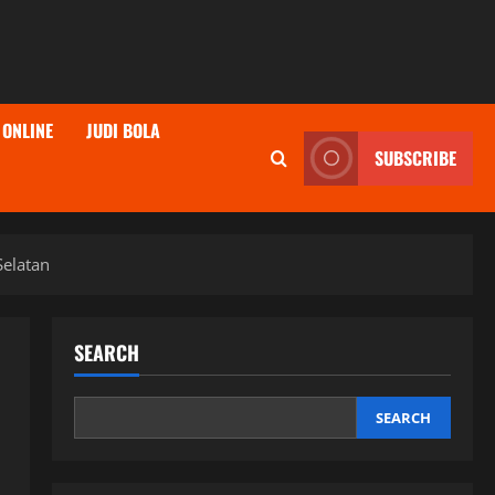
 ONLINE
JUDI BOLA
SUBSCRIBE
Selatan
SEARCH
SEARCH