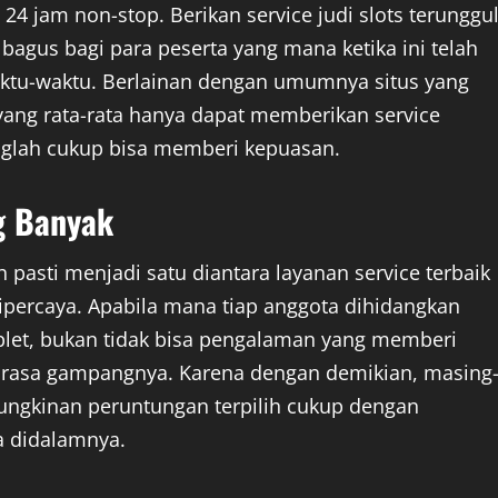
4 jam non-stop. Berikan service judi slots terunggu
bagus bagi para peserta yang mana ketika ini telah
waktu-waktu. Berlainan dengan umumnya situs yang
yang rata-rata hanya dapat memberikan service
anglah cukup bisa memberi kepuasan.
g Banyak
pasti menjadi satu diantara layanan service terbaik
 dipercaya. Apabila mana tiap anggota dihidangkan
mplet, bukan tidak bisa pengalaman yang memberi
 dirasa gampangnya. Karena dengan demikian, masing
ungkinan peruntungan terpilih cukup dengan
a didalamnya.