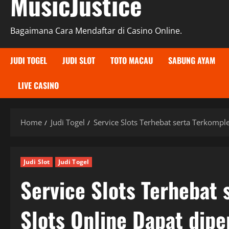
MusicJustice
Bagaimana Cara Mendaftar di Casino Online.
JUDI TOGEL
JUDI SLOT
TOTO MACAU
SABUNG AYAM
LIVE CASINO
Home
Judi Togel
Service Slots Terhebat serta Terkompl
Judi Slot
Judi Togel
Service Slots Terhebat
Slots Online Dapat dipe