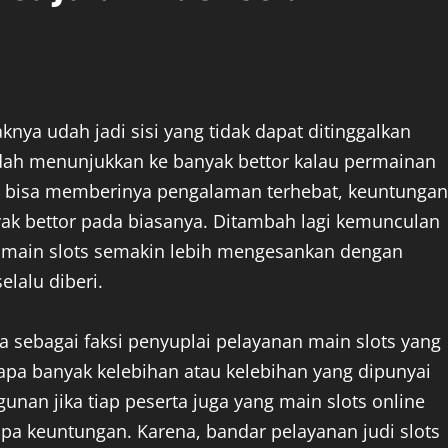
knya udah jadi sisi yang tidak dapat ditinggalkan
sudah menunjukkan ke banyak bettor kalau permainan
na bisa memberinya pengalaman terhebat, keuntungan
nyak bettor pada biasanya. Ditambah lagi kemunculan
a, main slots semakin lebih mengesankan dengan
elalu diberi.
ia sebagai faksi penyuplai pelayanan main slots yang
rapa banyak kelebihan atau kelebihan yang dipunyai
agunan jika tiap peserta juga yang main slots online
a keuntungan. Karena, bandar pelayanan judi slots