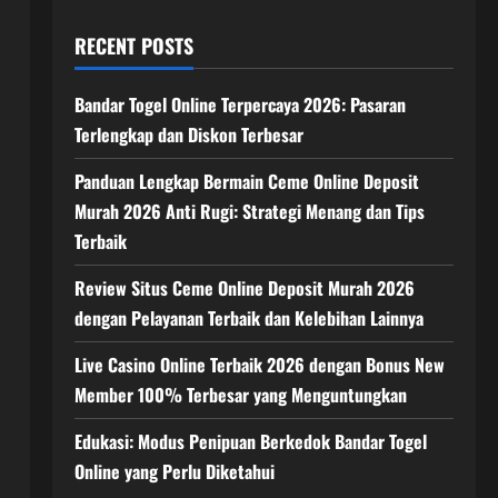
RECENT POSTS
Bandar Togel Online Terpercaya 2026: Pasaran
Terlengkap dan Diskon Terbesar
Panduan Lengkap Bermain Ceme Online Deposit
Murah 2026 Anti Rugi: Strategi Menang dan Tips
Terbaik
Review Situs Ceme Online Deposit Murah 2026
dengan Pelayanan Terbaik dan Kelebihan Lainnya
Live Casino Online Terbaik 2026 dengan Bonus New
Member 100% Terbesar yang Menguntungkan
Edukasi: Modus Penipuan Berkedok Bandar Togel
Online yang Perlu Diketahui