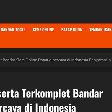
BANDAR TOGEL
CEME ONLINE
BALAP KUDA
TEMBAK IKAN
et Bandar Slots Online Dapat dipercaya di Indonesia Banjarmasin
 serta Terkomplet Bandar
rcaya di Indonesia