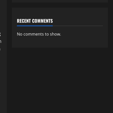
RECENT COMMENTS
g
No comments to show.
m
n