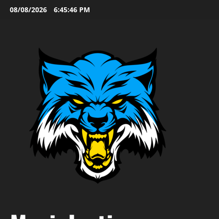
Skip
08/08/2026
6:45:47 PM
to
content