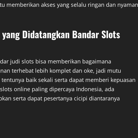
 itu memberikan akses yang selalu ringan dan nyama
 yang Didatangkan Bandar Slots
ndar judi slots bisa memberikan bagaimana
yanan terhebat lebih komplet dan oke, jadi mutu
as tentunya baik sekali serta dapat memberi kepuasan
slots online paling dipercaya Indonesia, ada
kan serta dapat pesertanya cicipi diantaranya