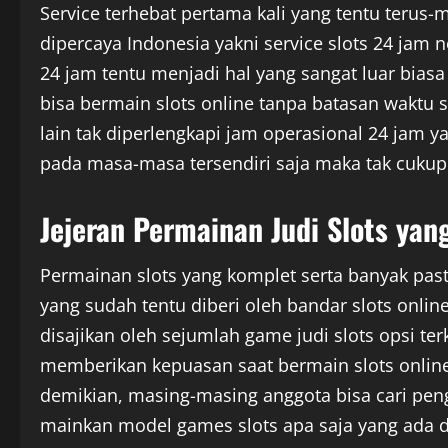
Service terhebat pertama kali yang tentu terus-
dipercaya Indonesia yakni service slots 24 jam n
24 jam tentu menjadi hal yang sangat luar bia
bisa bermain slots online tanpa batasan waktu 
lain tak diperlengkapi jam operasional 24 jam 
pada masa-masa tersendiri saja maka tak cuku
Jejeran Permainan Judi Slots yan
Permainan slots yang komplet serta banyak past
yang sudah tentu diberi oleh bandar slots online
disajikan oleh sejumlah game judi slots opsi t
memberikan kepuasan saat bermain slots online
demikian, masing-masing anggota bisa cari pen
mainkan model games slots apa saja yang ada 