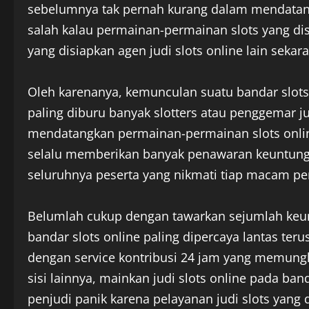
sebelumnya tak pernah kurang dalam mendatang
salah kalau permainan-permainan slots yang dis
yang disiapkan agen judi slots online lain sekar
Oleh karenanya, kemunculan suatu bandar slots o
paling diburu banyak slotters atau penggemar ju
mendatangkan permainan-permainan slots online
selalu memberikan banyak penawaran keuntung
seluruhnya peserta yang nikmati tiap macam per
Belumlah cukup dengan tawarkan sejumlah keun
bandar slots online paling dipercaya lantas te
dengan service kontribusi 24 jam yang memungki
sisi lainnya, mainkan judi slots online pada b
penjudi panik karena pelayanan judi slots yang