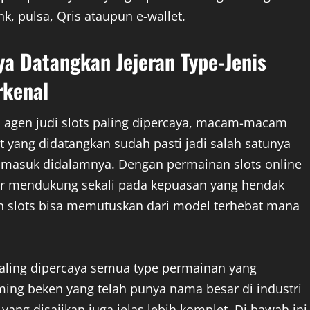
k, pulsa, Qris ataupun e-wallet.
ya Datangkan Jejeran Type-Jenis
rkenal
n agen judi slots paling dipercaya, macam-macam
t yang didatangkan sudah pasti jadi salah satunya
gin masuk didalamnya. Dengan permainan slots online
nar mendukung sekali pada kepuasan yang hendak
n slots bisa memutuskan dari model terhebat mana
 paling dipercaya semua type permainan yang
aming beken yang telah punya nama besar di industri
g disajikan juga jelas lebih komplet. Di bawah ini