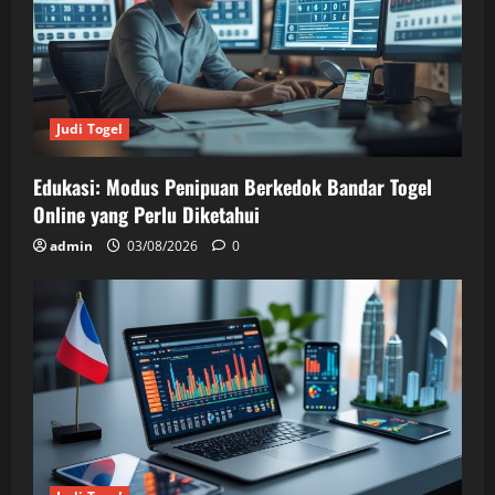
Judi Togel
Edukasi: Modus Penipuan Berkedok Bandar Togel
Online yang Perlu Diketahui
admin
03/08/2026
0