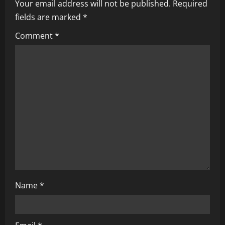
i
Your email address will not be published.
Required
fields are marked
*
g
Comment
*
a
t
i
o
n
Name
*