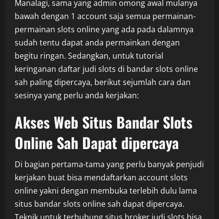
Manalagi, sama yang admin omong awal mulanya
bawah dengan 1 account saja semua permainan-
permainan slots online yang ada pada dalamnya
sudah tentu dapat anda permainkan dengan
begitu ringan. Sedangkan, untuk tutorial
keringanan daftar judi slots di bandar slots online
sah paling dipercaya, berikut sejumlah cara dan
sesinya yang perlu anda kerjakan:
Akses Web Situs Bandar Slots
Online Sah Dapat dipercaya
Di bagian pertama-tama yang perlu banyak penjudi
kerjakan buat bisa mendaftarkan account slots
online yakni dengan membuka terlebih dulu lama
situs bandar slots online sah dapat dipercaya.
Teknik untuk terhubung situs broker judi slots bisa