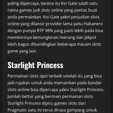
paling dipercaya, karena itu Koi Gate salah satu
nama games judi slots online yang pantas buat
anda permainkan. Koi Gate yakni perjudian slots
online yang dilansir provider lama yaitu Habanero
dengan punyai RTP 98% yang pasti lebih pada bisa
memberinya kemungkinan menang dan jekpot
lebih bagus dibandingkan beberapa macam slots
game yang lain.
Starlight Princess
Permainan slots opsi terbaik setelah itu yang bisa
jadi rujukan untuk anda memainkan pada bandar
slots online bisa dipercaya yakni Starlight Princess.
Jumlah bettor yang bermain permainan slots
Starlight Princess dipicu games slots dari
Pragmatic satu ini terus dirasa gampang untuk