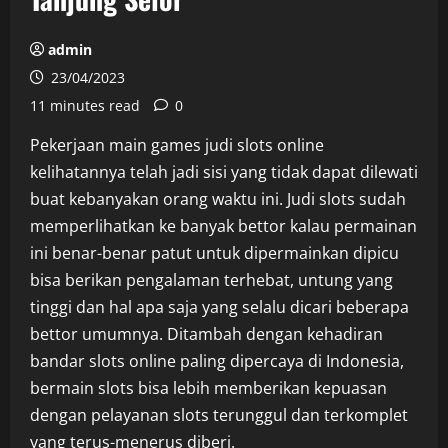
admin
23/04/2023
11 minutes read
0
Pekerjaan main games judi slots online
kelihatannya telah jadi sisi yang tidak dapat dilewati
buat kebanyakan orang waktu ini. Judi slots sudah
memperlihatkan ke banyak bettor kalau permainan
ini benar-benar patut untuk dipermainkan dipicu
bisa berikan pengalaman terhebat, untung yang
tinggi dan hal apa saja yang selalu dicari beberapa
bettor umumnya. Ditambah dengan kehadiran
bandar slots online paling dipercaya di Indonesia,
bermain slots bisa lebih memberikan kepuasan
dengan pelayanan slots terunggul dan terkomplet
yang terus-menerus diberi.