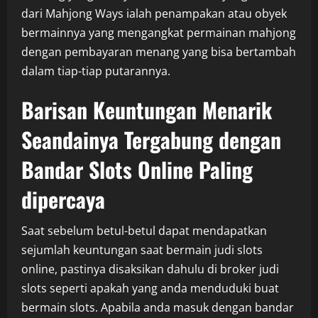
dari Mahjong Ways ialah penampakan atau obyek
bermainnya yang mengangkat permainan mahjong
dengan pembayaran menang yang bisa bertambah
dalam tiap-tiap putarannya.
Barisan Keuntungan Menarik
Seandainya Tergabung dengan
Bandar Slots Online Paling
dipercaya
Saat sebelum betul-betul dapat mendapatkan
sejumlah keuntungan saat bermain judi slots
online, pastinya disaksikan dahulu di broker judi
slots seperti apakah yang anda menduduki buat
bermain slots. Apabila anda masuk dengan bandar