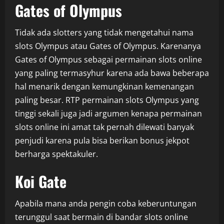
Gates of Olympus
Tidak ada slotters yang tidak mengetahui nama
slots Olympus atau Gates of Olympus. Karenanya
Gates of Olympus sebagai permainan slots online
yang paling termasyhur karena ada bawa beberapa
hal menarik dengan kemungkinan kemenangan
paling besar. RTP permainan slots Olympus yang
tinggi sekali juga jadi argumen kenapa permainan
slots online ini amat tak pernah dilewati banyak
penjudi karena pula bisa berikan bonus jekpot
berharga spektakuler.
Koi Gate
Apabila mana anda pengin coba keberuntungan
terunggul saat bermain di bandar slots online