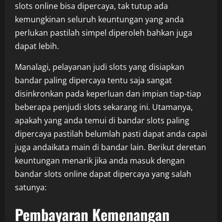
slots online bisa dipercaya, tak tutup ada
kemungkinan seluruh keuntungan yang anda
perlukan pastilah simpel diperoleh bahkan juga
dapat lebih.
Manalagi, pelayanan judi slots yang disiapkan
bandar paling dipercaya tentu saja sangat
disinkronkan pada keperluan dan impian tiap-tiap
beberapa penjudi slots sekarang ini. Utamanya,
apakah yang anda temui di bandar slots paling
dipercaya pastilah belumlah pasti dapat anda capai
juga andaikata main di bandar lain. Berikut deretan
keuntungan menarik jika anda masuk dengan
bandar slots online dapat dipercaya yang salah
satunya:
Pembayaran Kemenangan