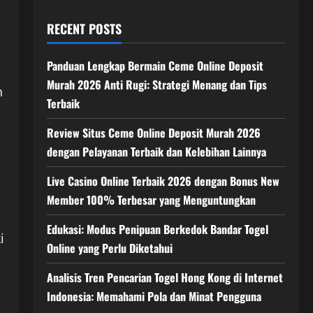
RECENT POSTS
Panduan Lengkap Bermain Ceme Online Deposit
Murah 2026 Anti Rugi: Strategi Menang dan Tips
n
Terbaik
Review Situs Ceme Online Deposit Murah 2026
dengan Pelayanan Terbaik dan Kelebihan Lainnya
Live Casino Online Terbaik 2026 dengan Bonus New
Member 100% Terbesar yang Menguntungkan
Edukasi: Modus Penipuan Berkedok Bandar Togel
i
Online yang Perlu Diketahui
Analisis Tren Pencarian Togel Hong Kong di Internet
Indonesia: Memahami Pola dan Minat Pengguna