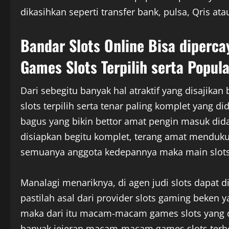
dikasihkan seperti transfer bank, pulsa, Qris ata
Bandar Slots Online Bisa diperc
Games Slots Terpilih serta Popula
Dari sebegitu banyak hal atraktif yang disajik
slots terpilih serta tenar paling komplet yang d
bagus yang bikin bettor amat pengin masuk did
disiapkan begitu komplet, terang amat menduku
semuanya anggota kedepannya maka main slots 
Manalagi menariknya, di agen judi slots dapat 
pastilah asal dari provider slots gaming beken 
maka dari itu macam-macam games slots yang di
banyak jejeran macam-macam games slots terhe