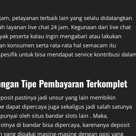
am, pelayanan terbaik lain yang selalu didatangkan
ah layanan live chat 24 jam. Kegunaan dari live chat
yak peserta kalau ingin mengabari atau lakukan
an konsumen serta rata-rata hal semacam itu
spesifik untuk bisa mendapat service kontribusi dala
dengan Tipe Pembayaran Terkomplet
sit pastinya jadi unsur yang lain membikin
ne dapat dipercaya juga sekaligus jadi salah satunya
unyai oleh situs bandar slots lain . Maka,
lotnya di bandar bisa dipercaya, karenanya deposit
n yang dipakai masing-masing dengan opsi yang