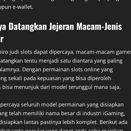
upun e-wallet.
aya Datangkan Jejeran Macam-Jenis
r
an biro judi slots dapat dipercaya, macam-macam game
idatangkan tentu menjadi satu diantara yang paling
alamnya. Dengan permainan slots online yang
ng sekali pada kepuasan yang bisa diperoleh
bisa menunjuk dari model terunggul mana saja.
dipercaya seluruh model permainan yang disiapkan
yang telah memiliki nama besar di industri iGaming,
siapkan lantas pastinya lebih komplet. Berikut ada
bat serta popular yang dapat anda coba mainkan