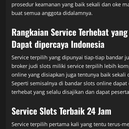
prosedur keamanan yang baik sekali dan oke ma
buat semua anggota didalamnya.
Rangkaian Service Terhebat yang
Dapat dipercaya Indonesia
Service terpilih yang dipunyai tiap-tiap bandar 
broker judi slots miliki service terpilih lebih kom
online yang disiapkan juga tentunya baik sekal
Seperti semisalnya di bandar slots online dapa
terhebat yang selalu disajikan dan dapat peser
Service Slots Terbaik 24 Jam
Service terpilih pertama kali yang tentu terus-