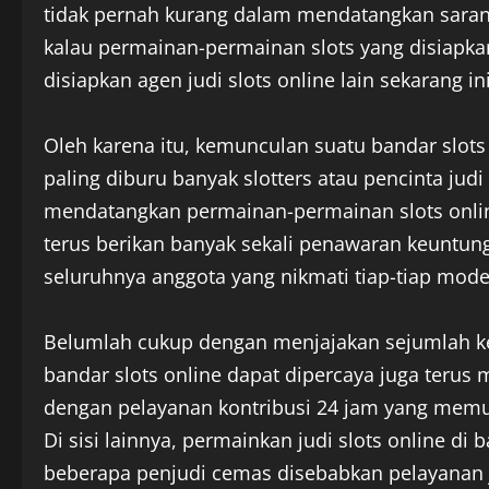
tidak pernah kurang dalam mendatangkan sarana
kalau permainan-permainan slots yang disiapkan
disiapkan agen judi slots online lain sekarang ini
Oleh karena itu, kemunculan suatu bandar slots 
paling diburu banyak slotters atau pencinta jud
mendatangkan permainan-permainan slots online
terus berikan banyak sekali penawaran keuntu
seluruhnya anggota yang nikmati tiap-tiap mode
Belumlah cukup dengan menjajakan sejumlah ke
bandar slots online dapat dipercaya juga teru
dengan pelayanan kontribusi 24 jam yang memu
Di sisi lainnya, permainkan judi slots online d
beberapa penjudi cemas disebabkan pelayanan j