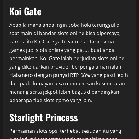
Koi Gate
Apabila mana anda ingin coba hoki terunggul di
saat main di bandar slots online bisa dipercaya,
karena itu Koi Gate yaitu satu diantara nama
games judi slots online yang patut buat anda
permainkan. Koi Gate ialah perjudian slots online
yang dikeluarkan provider berpengalaman ialah
Habanero dengan punyai RTP 98% yang pasti lebih
dari pada lumayan bisa memberikan kesempatan
menang serta jekpot lebih bagus dibandingkan
beberapa tipe slots game yang lain.
Starlight Princess
Permainan slots opsi terhebat sesudah itu yang