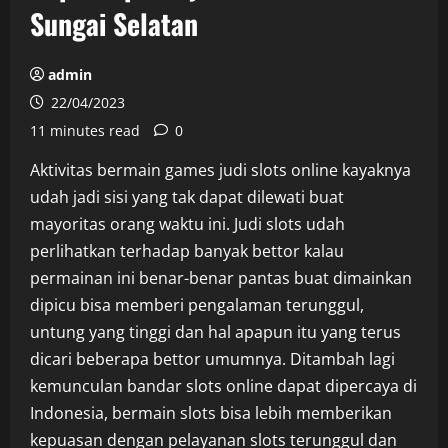
Sungai Selatan
admin
22/04/2023
11 minutes read
0
Aktivitas bermain games judi slots online kayaknya
udah jadi sisi yang tak dapat dilewati buat
mayoritas orang waktu ini. Judi slots udah
perlihatkan terhadap banyak bettor kalau
permainan ini benar-benar pantas buat dimainkan
dipicu bisa memberi pengalaman terunggul,
untung yang tinggi dan hal apapun itu yang terus
dicari beberapa bettor umumnya. Ditambah lagi
kemunculan bandar slots online dapat dipercaya di
Indonesia, bermain slots bisa lebih memberikan
kepuasan dengan pelayanan slots terunggul dan