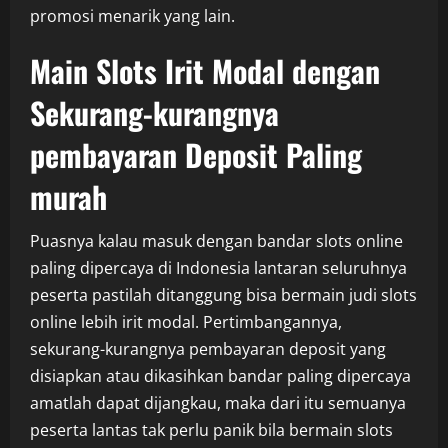
promosi menarik yang lain.
Main Slots Irit Modal dengan
Sekurang-kurangnya
pembayaran Deposit Paling
murah
Puasnya kalau masuk dengan bandar slots online
paling dipercaya di Indonesia lantaran seluruhnya
peserta pastilah ditanggung bisa bermain judi slots
online lebih irit modal. Pertimbangannya,
sekurang-kurangnya pembayaran deposit yang
disiapkan atau dikasihkan bandar paling dipercaya
amatlah dapat dijangkau, maka dari itu semuanya
peserta lantas tak perlu panik bila bermain slots