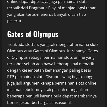
online dapat dipercaya juga permainan slots
terbaik dari Pragmatic Play ini menjadi opsi tenar
yang akan terus-menerus banyak dicari tiap
peserta.
Gates of Olympus
Tidak ada slotters yang tak mengetahui nama slots
Olympus atau Gates of Olympus. Karenanya Gates
of Olympus sebagai permainan slots online yang
tersohor sebab ada bawa beberapa hal menarik
dengan kesempatan kemenangan paling besar.
RTP permainan slots Olympus yang begitu tinggi
juga jadi argumen kenapa permainan slots online
ini amat sebelumnya tak pernah ditinggalkan
beberapa penjudi karena pula dapat memberinya
bonus jekpot berharga sensasional.