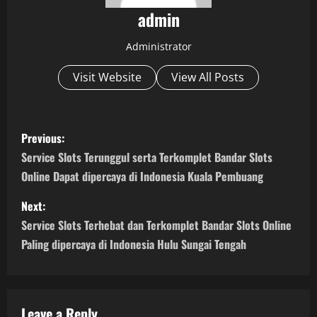
admin
Administrator
Visit Website
View All Posts
P
Previous:
o
Service Slots Terunggul serta Terkomplet Bandar Slots
Online Dapat dipercaya di Indonesia Kuala Pembuang
s
Next:
t
Service Slots Terhebat dan Terkomplet Bandar Slots Online
n
Paling dipercaya di Indonesia Hulu Sungai Tengah
a
v
Leave a Reply