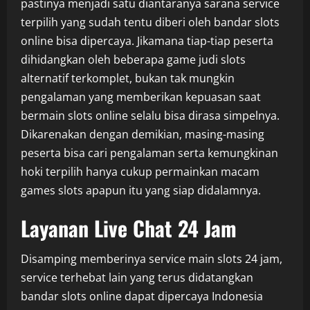
pastinya menjadi satu diantaranya sarana service
terpilih yang sudah tentu diberi oleh bandar slots
online bisa dipercaya. Jikamana tiap-tiap peserta
dihidangkan oleh beberapa game judi slots
alternatif terkomplet, bukan tak mungkin
pengalaman yang memberikan kepuasan saat
bermain slots online selalu bisa dirasa simpelnya.
Dikarenakan dengan demikian, masing-masing
peserta bisa cari pengalaman serta kemungkinan
hoki terpilih hanya cukup permainkan macam
games slots apapun itu yang siap didalamnya.
Layanan Live Chat 24 Jam
Disamping memberinya service main slots 24 jam,
service terhebat lain yang terus didatangkan
bandar slots online dapat dipercaya Indonesia