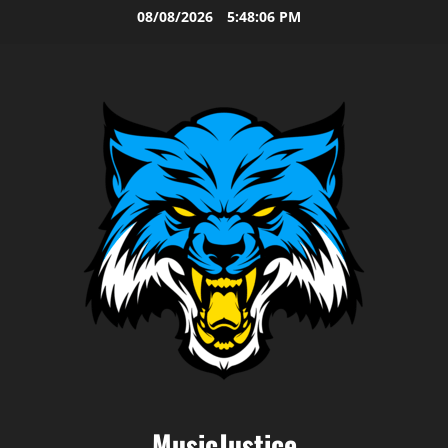
Skip
08/08/2026
5:48:07 PM
to
content
MusicJustice