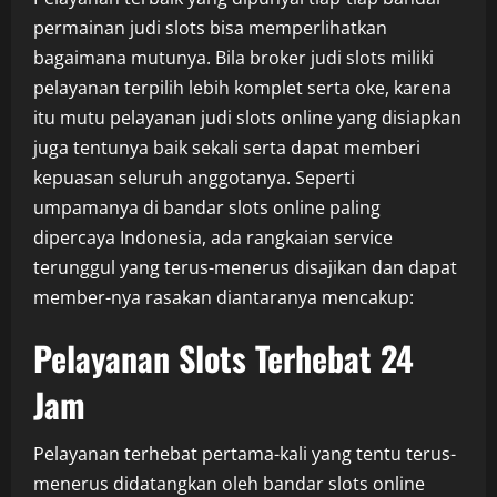
permainan judi slots bisa memperlihatkan
bagaimana mutunya. Bila broker judi slots miliki
pelayanan terpilih lebih komplet serta oke, karena
itu mutu pelayanan judi slots online yang disiapkan
juga tentunya baik sekali serta dapat memberi
kepuasan seluruh anggotanya. Seperti
umpamanya di bandar slots online paling
dipercaya Indonesia, ada rangkaian service
terunggul yang terus-menerus disajikan dan dapat
member-nya rasakan diantaranya mencakup:
Pelayanan Slots Terhebat 24
Jam
Pelayanan terhebat pertama-kali yang tentu terus-
menerus didatangkan oleh bandar slots online