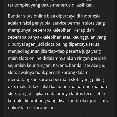
terkomplet yang terus-menerus dikasihkan.
Bandar slots online bisa dipercaya di Indonesia
adalah faksi penyuplai service bermain slots yang
mempunyai beberapa kelebihan. Kerap dari
seberapa banyak kelebihan atau keunggulan yang
dipunyai agen judi slots paling dipercaya terus
menjadi agunan jika tiap-tiap peserta juga yang
main slots online didalamnya akan ringan peroleh
sejumlah keuntungan. Karena, bandar service judi
slots awalnya tidak pernah kurang dalam
mendatangkan sarana bermain slots yang paling
oke, maka tidak salah kalau permainan-permainan
slots yang disajikan didalamnya lantas terus lebih
komplet ketimbang yang disajikan broker judi slots
online lain sekarang ini.