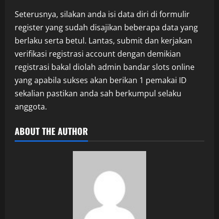
Seterusnya, silakan anda isi data diri di formulir
register yang sudah disajikan beberapa data yang
berlaku serta betul. Lantas, submit dan kerjakan
verifikasi registrasi account dengan demikian
registrasi bakal diolah admin bandar slots online
yang apabila sukses akan berikan 1 pemakai ID
sekalian pastikan anda sah berkumpul selaku
anggota.
ABOUT THE AUTHOR