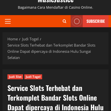
Bagaimana Cara Mendaftar di Casino Online.
SUBSCRIBE
Primary
Menu
Home
Judi Togel
Service Slots Terhebat dan Terkomplet Bandar Slots
Online Dapat dipercaya di Indonesia Hulu Sungai
Selatan
Judi Slot
Judi Togel
Service Slots Terhebat dan
Terkomplet Bandar Slots Online
Dapat dipercaya di Indonesia Hulu