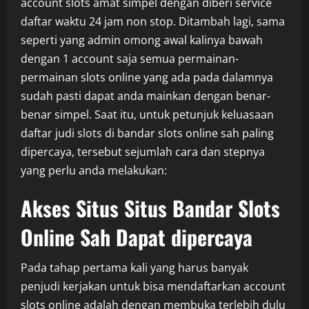
account slots amat simpel dengan diberi service
daftar waktu 24 jam non stop. Ditambah lagi, sama
seperti yang admin omong awal kalinya bawah
dengan 1 account saja semua permainan-
permainan slots online yang ada pada dalamnya
sudah pasti dapat anda mainkan dengan benar-
benar simpel. Saat itu, untuk petunjuk keluasaan
daftar judi slots di bandar slots online sah paling
dipercaya, tersebut sejumlah cara dan stepnya
yang perlu anda melakukan:
Akses Situs Situs Bandar Slots
Online Sah Dapat dipercaya
Pada tahap pertama kali yang harus banyak
penjudi kerjakan untuk bisa mendaftarkan account
slots online adalah dengan membuka terlebih dulu