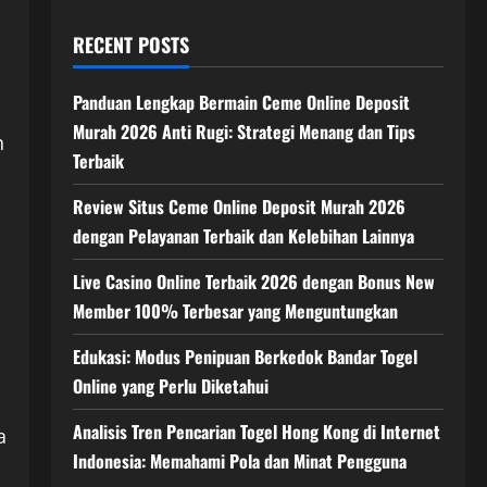
RECENT POSTS
Panduan Lengkap Bermain Ceme Online Deposit
Murah 2026 Anti Rugi: Strategi Menang dan Tips
n
Terbaik
Review Situs Ceme Online Deposit Murah 2026
dengan Pelayanan Terbaik dan Kelebihan Lainnya
Live Casino Online Terbaik 2026 dengan Bonus New
Member 100% Terbesar yang Menguntungkan
Edukasi: Modus Penipuan Berkedok Bandar Togel
Online yang Perlu Diketahui
Analisis Tren Pencarian Togel Hong Kong di Internet
a
Indonesia: Memahami Pola dan Minat Pengguna