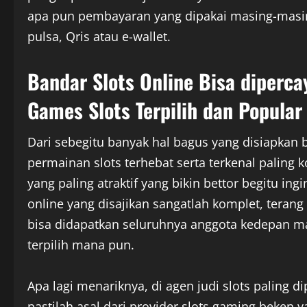
apa pun pembayaran yang dipakai masing-masing
pulsa, Qris atau e-wallet.
Bandar Slots Online Bisa diperca
Games Slots Terpilih dan Popular
Dari sebegitu banyak hal bagus yang disiapkan bi
permainan slots terhebat serta terkenal paling 
yang paling atraktif yang bikin bettor begitu i
online yang disajikan sangatlah komplet, tera
bisa didapatkan seluruhnya anggota kedepan mak
terpilih mana pun.
Apa lagi menariknya, di agen judi slots paling 
pastilah asal dari provider slots gaming beken 