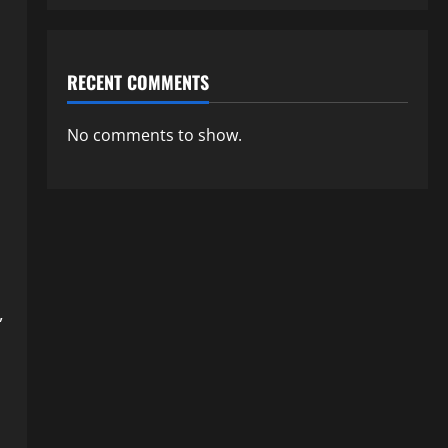
RECENT COMMENTS
No comments to show.
,