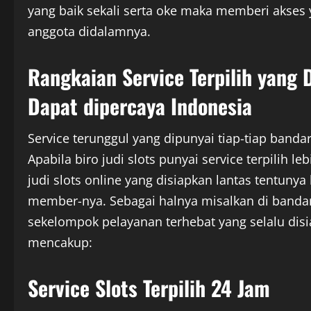
yang baik sekali serta oke maka memberi akse
anggota didalamnya.
Rangkaian Service Terpilih yang 
Dapat dipercaya Indonesia
Service terunggul yang dipunyai tiap-tiap banda
Apabila biro judi slots punyai service terpilih 
judi slots online yang disiapkan lantas tentun
member-nya. Sebagai halnya misalkan di bandar 
sekelompok pelayanan terhebat yang selalu disi
mencakup:
Service Slots Terpilih 24 Jam