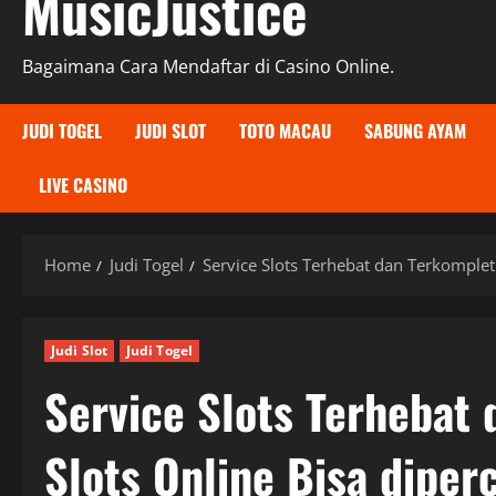
MusicJustice
Bagaimana Cara Mendaftar di Casino Online.
JUDI TOGEL
JUDI SLOT
TOTO MACAU
SABUNG AYAM
LIVE CASINO
Home
Judi Togel
Service Slots Terhebat dan Terkomplet
Judi Slot
Judi Togel
Service Slots Terhebat
Slots Online Bisa diper