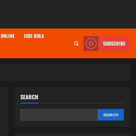
 ONLINE
JUDI BOLA
SUBSCRIBE
SEARCH
SEARCH