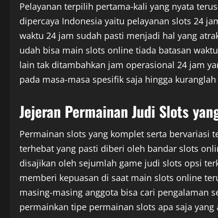
Pelayanan terpilih pertama-kali yang nyata ter
dipercaya Indonesia yaitu pelayanan slots 24 ja
waktu 24 jam sudah pasti menjadi hal yang atrak
udah bisa main slots online tiada batasan waktu
lain tak ditambahkan jam operasional 24 jam y
pada masa-masa spesifik saja hingga kurangla
Jejeran Permainan Judi Slots yan
Permainan slots yang komplet serta bervariasi 
terhebat yang pasti diberi oleh bandar slots onl
disajikan oleh sejumlah game judi slots opsi t
memberi kepuasan di saat main slots online ter
masing-masing anggota bisa cari pengalaman se
permainkan tipe permainan slots apa saja yang