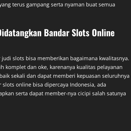
s yang terus gampang serta nyaman buat semua
Didatangkan Bandar Slots Online
r judi slots bisa memberikan bagaimana kwalitasnya.
lebih komplet dan oke, karenanya kualitas pelayanan
ya baik sekali dan dapat memberi kepuasan seluruhnya
slots online bisa dipercaya Indonesia, ada
apkan serta dapat member-nya cicipi salah satunya