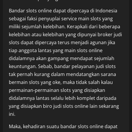
Bandar slots online dapat dipercaya di Indonesia
sebagai faksi penyuplai service main slots yang
miliki sejumlah kelebihan. Kerapkali dari beberapa
kelebihan atau kelebihan yang dipunyai broker judi
slots dapat dipercaya terus menjadi agunan jika
tiap anggota lantas yang main slots online
didalamnya akan gampang mendapat sejumlah
keuntungan. Sebab, bandar pelayanan judi slots
tak pernah kurang dalam mendatangkan sarana
bermain slots yang oke, maka tidak salah kalau
permainan-permainan slots yang disiapkan
didalamnya lantas selalu lebih komplet daripada
yang disiapkan biro judi slots online lain sekarang
ini.
Maka, kehadiran suatu bandar slots online dapat