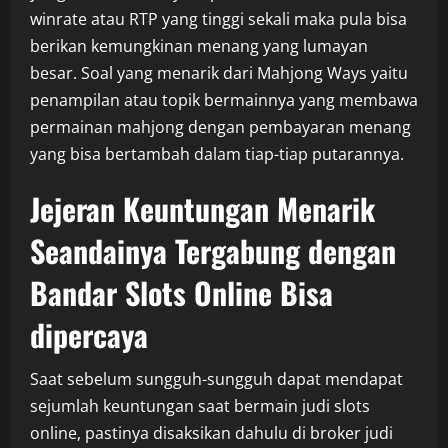
winrate atau RTP yang tinggi sekali maka pula bisa
berikan kemungkinan menang yang lumayan
besar. Soal yang menarik dari Mahjong Ways yaitu
penampilan atau topik bermainnya yang membawa
permainan mahjong dengan pembayaran menang
yang bisa bertambah dalam tiap-tiap putarannya.
Jejeran Keuntungan Menarik
Seandainya Tergabung dengan
Bandar Slots Online Bisa
dipercaya
Saat sebelum sungguh-sungguh dapat mendapat
sejumlah keuntungan saat bermain judi slots
online, pastinya disaksikan dahulu di broker judi