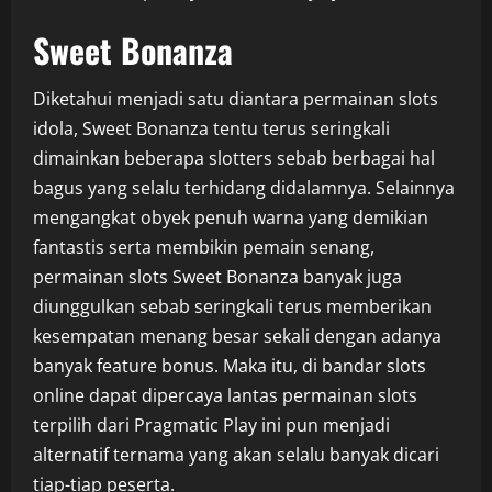
Sweet Bonanza
Diketahui menjadi satu diantara permainan slots
idola, Sweet Bonanza tentu terus seringkali
dimainkan beberapa slotters sebab berbagai hal
bagus yang selalu terhidang didalamnya. Selainnya
mengangkat obyek penuh warna yang demikian
fantastis serta membikin pemain senang,
permainan slots Sweet Bonanza banyak juga
diunggulkan sebab seringkali terus memberikan
kesempatan menang besar sekali dengan adanya
banyak feature bonus. Maka itu, di bandar slots
online dapat dipercaya lantas permainan slots
terpilih dari Pragmatic Play ini pun menjadi
alternatif ternama yang akan selalu banyak dicari
tiap-tiap peserta.