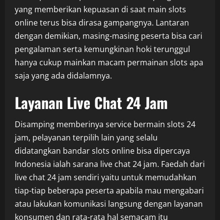
yang memberikan kepuasan di saat main slots
online terus bisa dirasa gampangnya. Lantaran
dengan demikian, masing-masing peserta bisa cari
pengalaman serta kemungkinan hoki terunggul
hanya cukup mainkan macam permainan slots apa
saja yang ada didalamnya.
Layanan Live Chat 24 Jam
Disamping memberinya service bermain slots 24
jam, pelayanan terpilih lain yang selalu
didatangkan bandar slots online bisa dipercaya
Indonesia ialah sarana live chat 24 jam. Faedah dari
live chat 24 jam sendiri yaitu untuk memudahkan
tiap-tiap beberapa peserta apabila mau mengabari
atau lakukan komunikasi langsung dengan layanan
konsumen dan rata-rata hal semacam itu