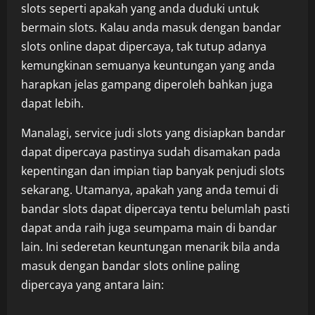
slots seperti apakah yang anda duduki untuk
bermain slots. Kalau anda masuk dengan bandar
slots online dapat dipercaya, tak tutup adanya
kemungkinan semuanya keuntungan yang anda
harapkan jelas gampang diperoleh bahkan juga
dapat lebih.
Manalagi, service judi slots yang disiapkan bandar
dapat dipercaya pastinya sudah disamakan pada
kepentingan dan impian tiap banyak penjudi slots
sekarang. Utamanya, apakah yang anda temui di
bandar slots dapat dipercaya tentu belumlah pasti
dapat anda raih juga seumpama main di bandar
lain. Ini sederetan keuntungan menarik bila anda
masuk dengan bandar slots online paling
dipercaya yang antara lain: