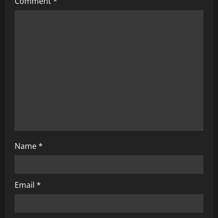
Comment
*
a
t
i
o
n
Name
*
Email
*