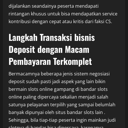
dijalankan seandainya peserta mendapati
rintangan khusus untuk bisa mendapatkan service
kontribusi dengan cepat atau kritis dari faksi CS.
Langkah Transaksi bisnis
Deposit dengan Macam
Pembayaran Terkomplet
Bermacamnya beberapa jenis sistem negosiasi
deposit sudah pasti jadi aspek yang lain bikin
bermain slots online gampang di bandar slots
online paling dipercaya sekalian menjadi salah
satunya pelayanan terpilih yang sampai belumlah
banyak dipunyai oleh situs bandar slots lain .
Sehingga, bila tiap-tiap peserta ingin mainkan judi
slotnya di bandar bisa dipercaya, karenanya