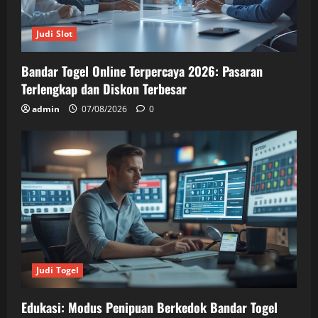
Judi Slot
Bandar Togel Online Terpercaya 2026: Pasaran
Terlengkap dan Diskon Terbesar
admin
07/08/2026
0
Judi Togel
Edukasi: Modus Penipuan Berkedok Bandar Togel