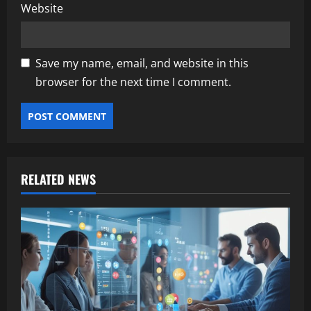
Website
Save my name, email, and website in this
browser for the next time I comment.
RELATED NEWS