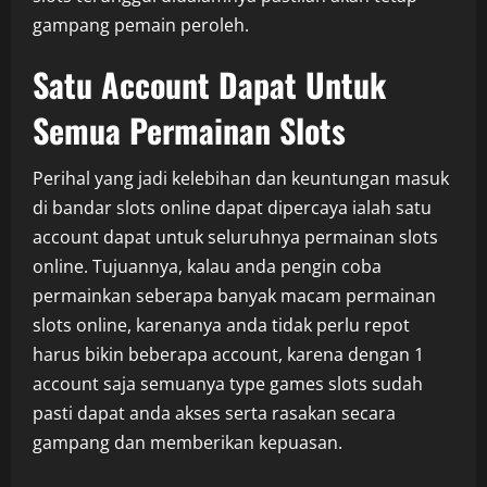
gampang pemain peroleh.
Satu Account Dapat Untuk
Semua Permainan Slots
Perihal yang jadi kelebihan dan keuntungan masuk
di bandar slots online dapat dipercaya ialah satu
account dapat untuk seluruhnya permainan slots
online. Tujuannya, kalau anda pengin coba
permainkan seberapa banyak macam permainan
slots online, karenanya anda tidak perlu repot
harus bikin beberapa account, karena dengan 1
account saja semuanya type games slots sudah
pasti dapat anda akses serta rasakan secara
gampang dan memberikan kepuasan.