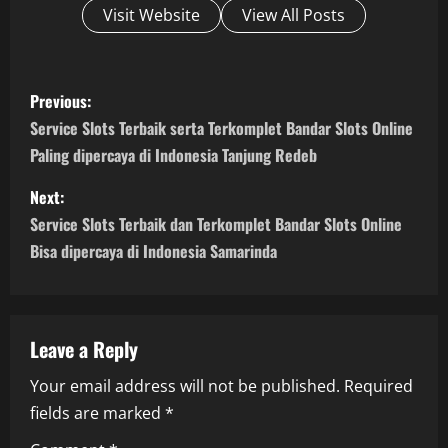
Visit Website
View All Posts
P
Previous:
o
Service Slots Terbaik serta Terkomplet Bandar Slots Online
Paling dipercaya di Indonesia Tanjung Redeb
s
Next:
t
Service Slots Terbaik dan Terkomplet Bandar Slots Online
n
Bisa dipercaya di Indonesia Samarinda
a
v
Leave a Reply
i
Your email address will not be published.
Required
fields are marked
*
g