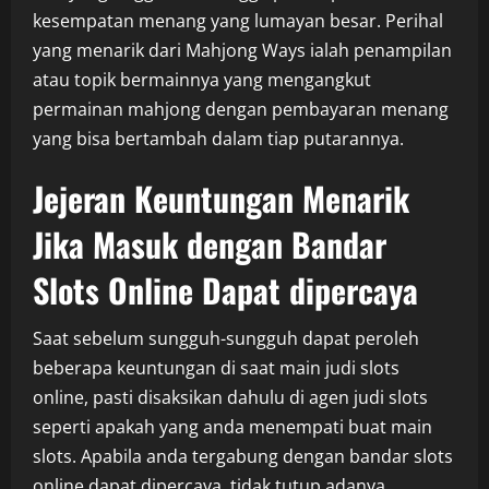
kesempatan menang yang lumayan besar. Perihal
yang menarik dari Mahjong Ways ialah penampilan
atau topik bermainnya yang mengangkut
permainan mahjong dengan pembayaran menang
yang bisa bertambah dalam tiap putarannya.
Jejeran Keuntungan Menarik
Jika Masuk dengan Bandar
Slots Online Dapat dipercaya
Saat sebelum sungguh-sungguh dapat peroleh
beberapa keuntungan di saat main judi slots
online, pasti disaksikan dahulu di agen judi slots
seperti apakah yang anda menempati buat main
slots. Apabila anda tergabung dengan bandar slots
online dapat dipercaya, tidak tutup adanya