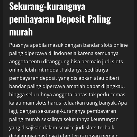
Sekurang-kurangnya
pembayaran Deposit Paling
murah
Puasnya apabila masuk dengan bandar slots online
paling dipercaya di Indonesia karena semuanya
anggota tentu ditanggung bisa bermain judi slots
online lebih irit modal. Faktanya, sedikitnya
pembayaran deposit yang disiapkan atau diberi
bandar paling dipercaya amatlah dapat dijangkau,
hingga seluruhnya anggota lantas tak perlu cemas
kalau main slots harus keluarkan uang banyak. Apa
lagi, dengan sekurang-kurangnya pembayaran
paling murah sekalinya seluruhnya keuntungan
yang disajikan dalam service judi slots terbaik
didalamnya pastinya tetap terus ringan pemain