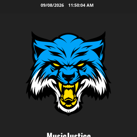
Skip
09/08/2026
11:50:05 AM
to
content
MusicJustice