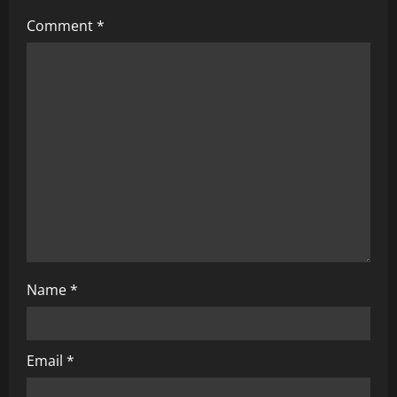
g
Comment
*
a
t
i
o
n
Name
*
Email
*