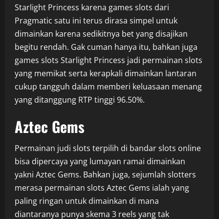
Starlight Princess karena games slots dari
Pragmatic satu ini terus dirasa simpel untuk
dimainkan karena sedikitnya bet yang disajikan
begitu rendah. Gak cuman hanya itu, bahkan juga
games slots Starlight Princess jadi permainan slots
yang memikat serta kerapkali dimainkan lantaran
cukup tangguh dalam memberi keluasaan menang
yang ditanggung RTP tinggi 96.50%.
Aztec Gems
Permainan judi slots terpilih di bandar slots online
bisa dipercaya yang lumayan ramai dimainkan
yakni Aztec Gems. Bahkan juga, sejumlah slotters
merasa permainan slots Aztec Gems ialah yang
paling ringan untuk dimainkan di mana
diantaranya punya skema 3 reels yang tak