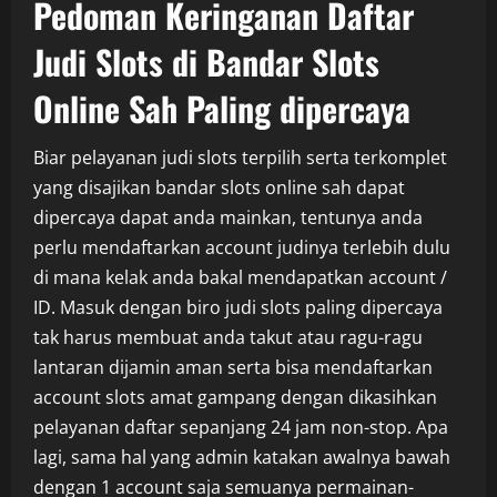
Pedoman Keringanan Daftar
Judi Slots di Bandar Slots
Online Sah Paling dipercaya
Biar pelayanan judi slots terpilih serta terkomplet
yang disajikan bandar slots online sah dapat
dipercaya dapat anda mainkan, tentunya anda
perlu mendaftarkan account judinya terlebih dulu
di mana kelak anda bakal mendapatkan account /
ID. Masuk dengan biro judi slots paling dipercaya
tak harus membuat anda takut atau ragu-ragu
lantaran dijamin aman serta bisa mendaftarkan
account slots amat gampang dengan dikasihkan
pelayanan daftar sepanjang 24 jam non-stop. Apa
lagi, sama hal yang admin katakan awalnya bawah
dengan 1 account saja semuanya permainan-