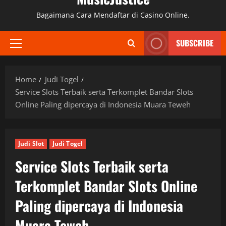
Bagaimana Cara Mendaftar di Casino Online.
SUBSCRIBE
Primary
Menu
Home
Judi Togel
Service Slots Terbaik serta Terkomplet Bandar Slots
Online Paling dipercaya di Indonesia Muara Teweh
Judi Slot
Judi Togel
Service Slots Terbaik serta
Terkomplet Bandar Slots Online
Paling dipercaya di Indonesia
Muara Teweh