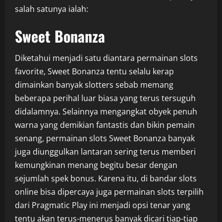
salah satunya ialah:
Sweet Bonanza
Diketahui menjadi satu diantara permainan slots
favorite, Sweet Bonanza tentu selalu kerap
dimainkan banyak slotters sebab memang
beberapa perihal luar biasa yang terus tersuguh
didalamnya. Selainnya mengangkat obyek penuh
warna yang demikian fantastis dan bikin pemain
senang, permainan slots Sweet Bonanza banyak
juga diunggulkan lantaran sering terus memberi
kemungkinan menang begitu besar dengan
sejumlah spek bonus. Karena itu, di bandar slots
online bisa dipercaya juga permainan slots terpilih
dari Pragmatic Play ini menjadi opsi tenar yang
tentu akan terus-menerus banyak dicari tiap-tiap