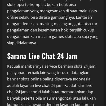
slots opsi terkomplet, bukan tidak bisa
pengalaman yang mengesankan di saat main slots
online selalu bisa dirasa gampangnya. Lantaran
dengan demikian, masing-masing anggota bisa cari
pengalaman dan kesempatan hoki terpilih cukup
dengan mainkan macam games slots apa saja yang
siap didalamnya.
Sarana Live Chat 24 Jam
Kecuali memberinya service bermain slots 24 jam,
pelayanan terbaik lain yang terus didatangkan
bandar slots online paling dipercaya Indonesia
adalah layanan live chat 24 jam. Faedah dari live
chat 24 jam sendiri ialah buat memudahkan tiap
banyak peserta bila mau mengontak atau lakukan
komunikasi langsung dengan layanan konsumen