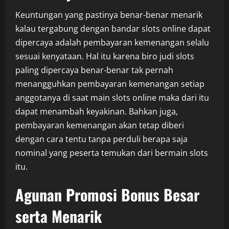
Keuntungan yang pastinya benar-benar menarik
kalau tergabung dengan bandar slots online dapat
dipercaya adalah pembayaran kemenangan selalu
sesuai kenyataan. Hal itu karena biro judi slots
paling dipercaya benar-benar tak pernah
menangguhkan pembayaran kemenangan setiap
anggotanya di saat main slots online maka dari itu
dapat menambah keyakinan. Bahkan juga,
pembayaran kemenangan akan tetap diberi
dengan cara tentu tanpa perduli berapa saja
nominal yang peserta temukan dari bermain slots
itu.
Agunan Promosi Bonus Besar
serta Menarik