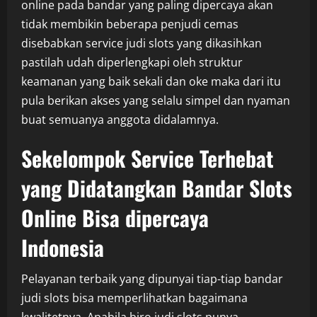
online pada bandar yang paling dipercaya akan
tidak membikin beberapa penjudi cemas
disebabkan service judi slots yang dikasihkan
pastilah udah diperlengkapi oleh struktur
keamanan yang baik sekali dan oke maka dari itu
pula berikan akses yang selalu simpel dan nyaman
buat semuanya anggota didalamnya.
Sekelompok Service Terhebat
yang Didatangkan Bandar Slots
Online Bisa dipercaya
Indonesia
Pelayanan terbaik yang dipunyai tiap-tiap bandar
judi slots bisa memperlihatkan bagaimana