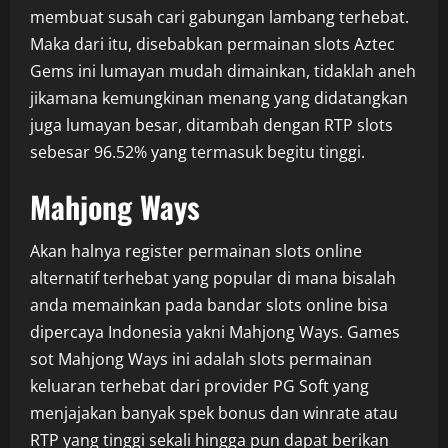
membuat susah cari gabungan lambang terhebat.
Maka dari itu, disebabkan permainan slots Aztec
Gems ini lumayan mudah dimainkan, tidaklah aneh
jikamana kemungkinan menang yang didatangkan
juga lumayan besar, ditambah dengan RTP slots
sebesar 96.52% yang termasuk begitu tinggi.
Mahjong Ways
Akan halnya register permainan slots online
alternatif terhebat yang popular di mana bisalah
anda memainkan pada bandar slots online bisa
dipercaya Indonesia yakni Mahjong Ways. Games
sot Mahjong Ways ini adalah slots permainan
keluaran terhebat dari provider PG Soft yang
menjajakan banyak spek bonus dan winrate atau
RTP yang tinggi sekali hingga pun dapat berikan