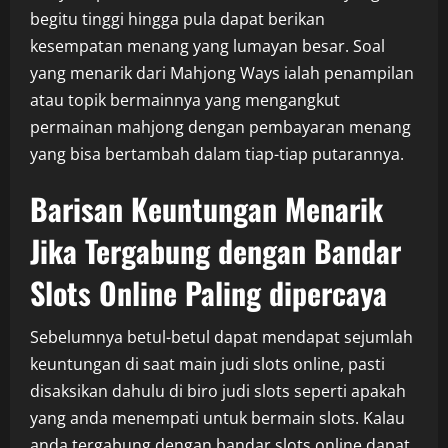
begitu tinggi hingga pula dapat berikan
kesempatan menang yang lumayan besar. Soal
yang menarik dari Mahjong Ways ialah penampilan
atau topik bermainnya yang mengangkut
permainan mahjong dengan pembayaran menang
yang bisa bertambah dalam tiap-tiap putarannya.
Barisan Keuntungan Menarik
Jika Tergabung dengan Bandar
Slots Online Paling dipercaya
Sebelumnya betul-betul dapat mendapat sejumlah
keuntungan di saat main judi slots online, pasti
disaksikan dahulu di biro judi slots seperti apakah
yang anda menempati untuk bermain slots. Kalau
anda tergabung dengan bandar slots online dapat