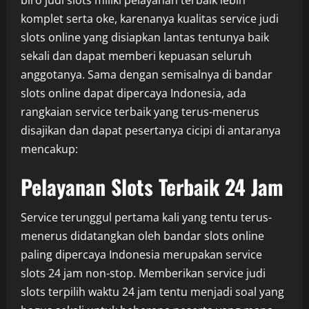
biro judi slots miliki pelayanan terbaik lebih
komplet serta oke, karenanya kualitas service judi
slots online yang disiapkan lantas tentunya baik
sekali dan dapat memberi kepuasan seluruh
anggotanya. Sama dengan semisalnya di bandar
slots online dapat dipercaya Indonesia, ada
rangkaian service terbaik yang terus-menerus
disajikan dan dapat pesertanya cicipi di antaranya
mencakup:
Pelayanan Slots Terbaik 24 Jam
Service terunggul pertama kali yang tentu terus-
menerus didatangkan oleh bandar slots online
paling dipercaya Indonesia merupakan service
slots 24 jam non-stop. Memberikan service judi
slots terpilih waktu 24 jam tentu menjadi soal yang