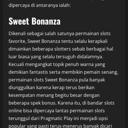
dipercaya di antaranya ialah:
Sweet Bonanza
Dikenali sebagai salah satunya permainan slots
favorite, Sweet Bonanza tentu selalu kerapkali
dimainkan beberapa slotters sebab berbagai hal
luar biasa yang selalu tersuguh didalamnya.
Kecuali mengangkat topik penuh warna yang
demikian fantastis serta membikin pemain senang,
permainan slots Sweet Bonanza pula banyak
diunggulkan karena kerap terus berikan
kesempatan menang begitu besar dengan
beberapa spek bonus. Karena itu, di bandar slots
online bisa dipercaya lantas permainan slots
terunggul dari Pragmatic Play ini menjadi opsi
popular yang pasti terus-menerus banyak dicari