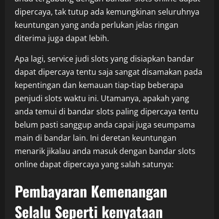
dipercaya, tak tutup ada kemungkinan seluruhnya
keuntungan yang anda perlukan jelas ringan
diterima juga dapat lebih.
Apa lagi, service judi slots yang disiapkan bandar
dapat dipercaya tentu saja sangat disamakan pada
kepentingan dan kemauan tiap-tiap beberapa
penjudi slots waktu ini. Utamanya, apakah yang
anda temui di bandar slots paling dipercaya tentu
belum pasti sanggup anda capai juga seumpama
main di bandar lain. Ini deretan keuntungan
menarik jikalau anda masuk dengan bandar slots
online dapat dipercaya yang salah satunya:
Pembayaran Kemenangan
Selalu Seperti kenyataan