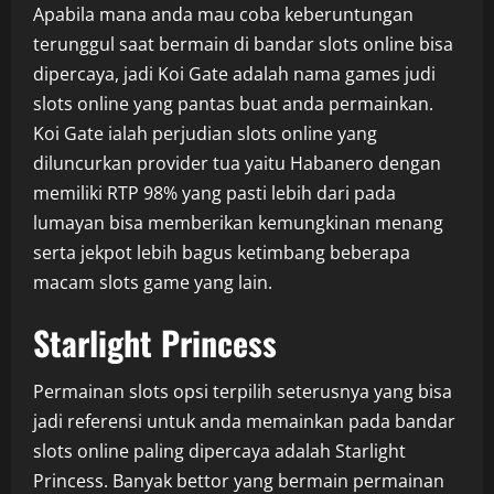
Apabila mana anda mau coba keberuntungan
terunggul saat bermain di bandar slots online bisa
dipercaya, jadi Koi Gate adalah nama games judi
slots online yang pantas buat anda permainkan.
Koi Gate ialah perjudian slots online yang
diluncurkan provider tua yaitu Habanero dengan
memiliki RTP 98% yang pasti lebih dari pada
lumayan bisa memberikan kemungkinan menang
serta jekpot lebih bagus ketimbang beberapa
macam slots game yang lain.
Starlight Princess
Permainan slots opsi terpilih seterusnya yang bisa
jadi referensi untuk anda memainkan pada bandar
slots online paling dipercaya adalah Starlight
Princess. Banyak bettor yang bermain permainan