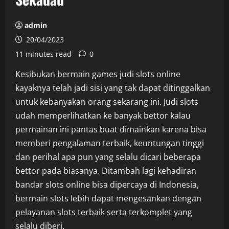
admin
20/04/2023
11 minutes read
0
Kesibukan bermain games judi slots online
kayaknya telah jadi sisi yang tak dapat ditinggalkan
untuk kebanyakan orang sekarang ini. Judi slots
udah memperlihatkan ke banyak bettor kalau
permainan ini pantas buat dimainkan karena bisa
memberi pengalaman terbaik, keuntungan tinggi
dan perihal apa pun yang selalu dicari beberapa
bettor pada biasanya. Ditambah lagi kehadiran
bandar slots online bisa dipercaya di Indonesia,
bermain slots lebih dapat mengesankan dengan
pelayanan slots terbaik serta terkomplet yang
selalu diberi.