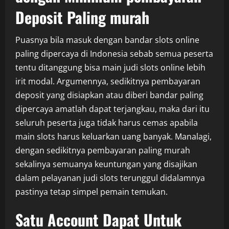
Deposit Paling murah
Puasnya bila masuk dengan bandar slots online
paling dipercaya di Indonesia sebab semua peserta
tentu ditanggung bisa main judi slots online lebih
irit modal. Argumennya, sedikitnya pembayaran
deposit yang disiapkan atau diberi bandar paling
dipercaya amatlah dapat terjangkau, maka dari itu
seluruh peserta juga tidak harus cemas apabila
main slots harus keluarkan uang banyak. Manalagi,
dengan sedikitnya pembayaran paling murah
sekalinya semuanya keuntungan yang disajikan
dalam pelayanan judi slots terunggul didalamnya
pastinya tetap simpel pemain temukan.
Satu Account Dapat Untuk