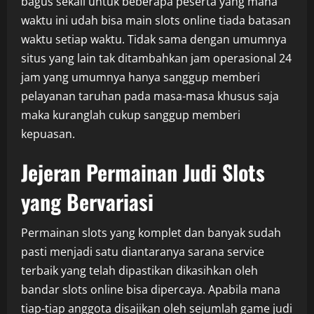
bagus sekali untuk beberapa peserta yang mana
waktu ini udah bisa main slots online tiada batasan
waktu setiap waktu. Tidak sama dengan umumnya
situs yang lain tak ditambahkan jam operasional 24
jam yang umumnya hanya sanggup memberi
pelayanan taruhan pada masa-masa khusus saja
maka kuranglah cukup sanggup memberi
kepuasan.
Jejeran Permainan Judi Slots
yang Bervariasi
Permainan slots yang komplet dan banyak sudah
pasti menjadi satu diantaranya sarana service
terbaik yang telah dipastikan dikasihkan oleh
bandar slots online bisa dipercaya. Apabila mana
tiap-tiap anggota disajikan oleh sejumlah game judi