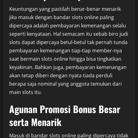
Keuntungan yang pastilah benar-benar menarik
jika masuk dengan bandar slots online paling
dipercaya adalah pembayaran kemenangan selalu
seperti kenyataan. Hal semacam itu sebab biro judi
slots dapat dipercaya betul-betul tak pernah tunda
pembayaran kemenangan tiap-tiap member-nya
saat bermain slots online hingga bisa tingkatkan
keyakinan. Bahkan juga, pembayaran kemenangan
akan tetap diberi dengan nyata tiada perduli
berapa saja nominal yang anggota temukan dari
main slots itu.
Agunan Promosi Bonus Besar
serta Menarik
Masuk di bandar slots online paling dipercaya tidak