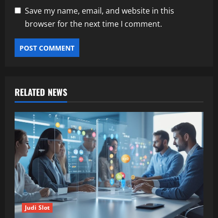
Save my name, email, and website in this
browser for the next time I comment.
RELATED NEWS
Judi Slot