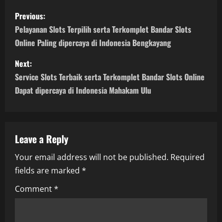
P
Previous:
o
Pelayanan Slots Terpilih serta Terkomplet Bandar Slots
Online Paling dipercaya di Indonesia Bengkayang
s
Next:
t
Service Slots Terbaik serta Terkomplet Bandar Slots Online
n
Dapat dipercaya di Indonesia Mahakam Ulu
a
v
Leave a Reply
i
Your email address will not be published.
Required
fields are marked
*
g
Comment
*
a
t