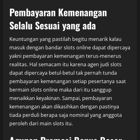
Pembayaran Kemenangan
Selalu Sesuai yang ada
Keuntungan yang pastilah begitu menarik kalau
masuk dengan bandar slots online dapat dipercaya
yakni pembayaran kemenangan terus-menerus
realitas. Hal semacam itu karena agen judi slots
dapat dipercaya betul-betul tak pernah tunda
pembayaran kemenangan setiap pesertanya saat
bermain slots online maka dari itu sanggup
menaikkan keyakinan. Sampai, pembayaran
kemenangan akan dikasihkan dengan pastinya
tiada perduli berapa saja nominal yang anggota
peroleh dari main slots itu.