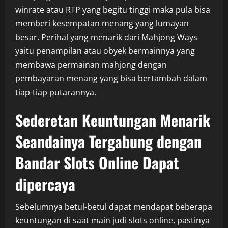
winrate atau RTP yang begitu tinggi maka pula bisa
memberi kesempatan menang yang lumayan
besar. Perihal yang menarik dari Mahjong Ways
yaitu penampilan atau obyek bermainnya yang
membawa permainan mahjong dengan
pembayaran menang yang bisa bertambah dalam
tiap-tiap putarannya.
Sederetan Keuntungan Menarik
Seandainya Tergabung dengan
Bandar Slots Online Dapat
dipercaya
Sebelumnya betul-betul dapat mendapat beberapa
keuntungan di saat main judi slots online, pastinya