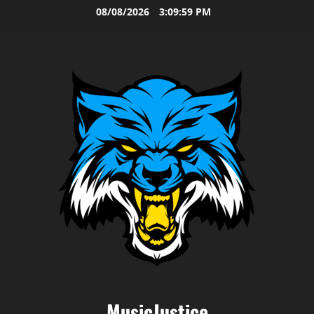
Skip
08/08/2026
3:10:00 PM
to
content
MusicJustice