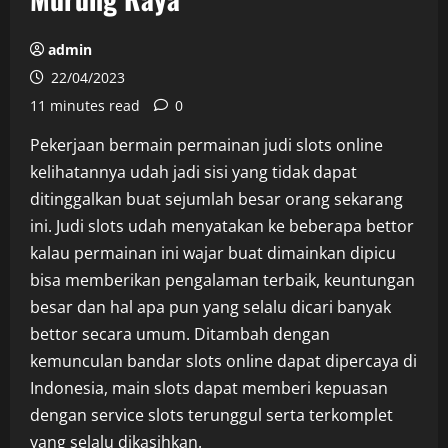
admin
22/04/2023
11 minutes read
0
Pekerjaan bermain permainan judi slots online
kelihatannya udah jadi sisi yang tidak dapat
ditinggalkan buat sejumlah besar orang sekarang
ini. Judi slots udah menyatakan ke beberapa bettor
kalau permainan ini wajar buat dimainkan dipicu
bisa memberikan pengalaman terbaik, keuntungan
besar dan hal apa pun yang selalu dicari banyak
bettor secara umum. Ditambah dengan
kemunculan bandar slots online dapat dipercaya di
Indonesia, main slots dapat memberi kepuasan
dengan service slots terunggul serta terkomplet
yang selalu dikasihkan.