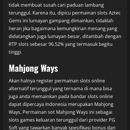
tidak membuat susah cari paduan lambang
terunggul. Karena itu, dipicu permainan slots Aztec
Gems ini lumayan gampang dimainkan, tidaklah
heran jika bagaimana kemungkinan menang yang
didatangkan juga lumayan besar, ditambah dengan
RTP slots sebesar 96.52% yang termasuk begitu
tinggi.
Mahjong Ways
Akan halnya register permainan slots online
alternatif terunggul yang ternama di mana bisa
juga anda memainkan pada bandar slots online
dapat dipercaya Indonesia merupakan Mahjong
Ways. Permainan sot Mahjong Ways ini sebagai
slots games keluaran terunggul dari provider PG
Soft yang tawarkan banyak spesifikasi bonus dan