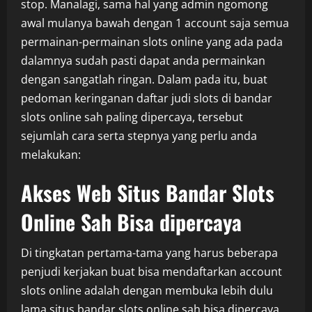
stop. Manalagi, sama hal yang admin ngomong
awal mulanya bawah dengan 1 account saja semua
permainan-permainan slots online yang ada pada
dalamnya sudah pasti dapat anda permainkan
dengan sangatlah ringan. Dalam pada itu, buat
pedoman keringanan daftar judi slots di bandar
slots online sah paling dipercaya, tersebut
sejumlah cara serta stepnya yang perlu anda
melakukan:
Akses Web Situs Bandar Slots
Online Sah Bisa dipercaya
Di tingkatan pertama-tama yang harus beberapa
penjudi kerjakan buat bisa mendaftarkan account
slots online adalah dengan membuka lebih dulu
lama situs bandar slots online sah bisa dipercaya.