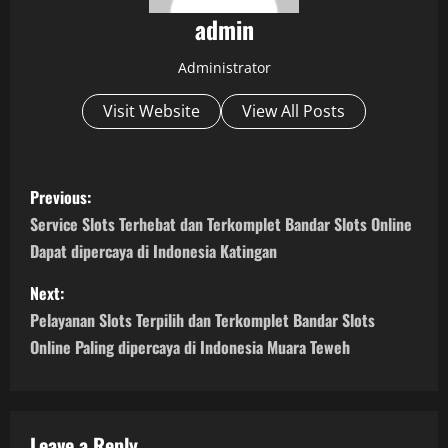
admin
Administrator
Visit Website
View All Posts
P
Previous:
o
Service Slots Terhebat dan Terkomplet Bandar Slots Online
Dapat dipercaya di Indonesia Katingan
s
Next:
t
Pelayanan Slots Terpilih dan Terkomplet Bandar Slots
n
Online Paling dipercaya di Indonesia Muara Teweh
a
v
Leave a Reply