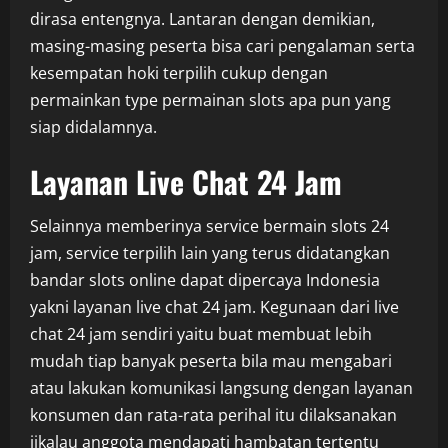
dirasa entengnya. Lantaran dengan demikian,
masing-masing peserta bisa cari pengalaman serta
kesempatan hoki terpilih cukup dengan
permainkan type permainan slots apa pun yang
siap didalamnya.
Layanan Live Chat 24 Jam
Selainnya memberinya service bermain slots 24
jam, service terpilih lain yang terus didatangkan
bandar slots online dapat dipercaya Indonesia
yakni layanan live chat 24 jam. Kegunaan dari live
chat 24 jam sendiri yaitu buat membuat lebih
mudah tiap banyak peserta bila mau mengabari
atau lakukan komunikasi langsung dengan layanan
konsumen dan rata-rata perihal itu dilaksanakan
jikalau anggota mendapati hambatan tertentu