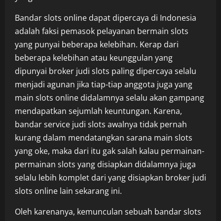
Bandar slots online dapat dipercaya di Indonesia
adalah faksi pemasok pelayanan bermain slots
yang punyai beberapa kelebihan. Kerap dari
beberapa kelebihan atau keunggulan yang
dipunyai broker judi slots paling dipercaya selalu
menjadi agunan jika tiap-tiap anggota juga yang
main slots online didalamnya selalu akan gampang
mendapatkan sejumlah keuntungan. Karena,
bandar service judi slots awalnya tidak pernah
kurang dalam mendatangkan sarana main slots
yang oke, maka dari itu gak salah kalau permainan-
permainan slots yang disiapkan didalamnya juga
selalu lebih komplet dari yang disiapkan broker judi
slots online lain sekarang ini.
Oleh karenanya, kemunculan sebuah bandar slots