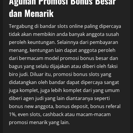
Agunan Promosi Bonus Besar
dan Menarik
Tergabung di bandar slots online paling dipercaya
tidak akan membikin anda banyak anggota susah
peroleh keuntungan. Selainnya dari pembayaran
menang, kentungan lain dapat anggota peroleh
dari bermacam model promosi bonus besar dan
bagus yang selalu dijajakan atau diberi oleh faksi
biro judi. Diluar itu, promosi bonus slots yang
didatangkan oleh bandar dapat dipercaya sangat
juga komplet, juga lebih komplet dari yang umum
diberi agen judi yang lain diantaranya seperti
bonus new anggota, bonus deposit, bonus referal
1%, even slots, cashback atau macam-macam
promosi menarik yang lain.