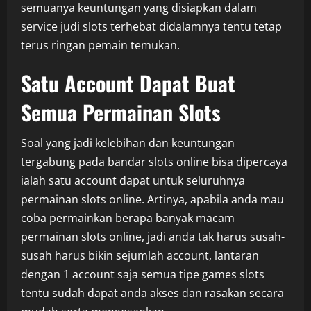
semuanya keuntungan yang disiapkan dalam
service judi slots terhebat didalamnya tentu tetap
terus ringan pemain temukan.
Satu Account Dapat Buat
Semua Permainan Slots
Soal yang jadi kelebihan dan keuntungan
tergabung pada bandar slots online bisa dipercaya
ialah satu account dapat untuk seluruhnya
permainan slots online. Artinya, apabila anda mau
coba permainkan berapa banyak macam
permainan slots online, jadi anda tak harus susah-
susah harus bikin sejumlah account, lantaran
dengan 1 account saja semua tipe games slots
tentu sudah dapat anda akses dan rasakan secara