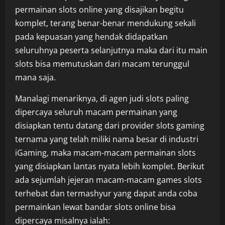
permainan slots online yang disajikan begitu
komplet, terang benar-benar mendukung sekali
pada kepuasan yang hendak didapatkan
seluruhnya peserta selanjutnya maka dari itu main
slots bisa memutuskan dari macam terunggul
mana saja.
Manalagi menariknya, di agen judi slots paling
dipercaya seluruh macam permainan yang
disiapkan tentu datang dari provider slots gaming
ternama yang telah miliki nama besar di industri
iGaming, maka macam-macam permainan slots
yang disiapkan lantas nyata lebih komplet. Berikut
ada sejumlah jejeran macam-macam games slots
terhebat dan termashyur yang dapat anda coba
permainkan lewat bandar slots online bisa
dipercaya misalnya ialah: