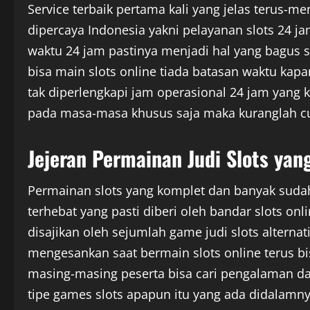
Service terbaik pertama kali yang jelas terus-m
dipercaya Indonesia yakni pelayanan slots 24 ja
waktu 24 jam pastinya menjadi hal yang bagus s
bisa main slots online tiada batasan waktu kapa
tak diperlengkapi jam operasional 24 jam yang
pada masa-masa khusus saja maka kuranglah c
Jejeran Permainan Judi Slots yan
Permainan slots yang komplet dan banyak sudah
terhebat yang pasti diberi oleh bandar slots onl
disajikan oleh sejumlah game judi slots alterna
mengesankan saat bermain slots online terus bi
masing-masing peserta bisa cari pengalaman d
tipe games slots apapun itu yang ada didalamny