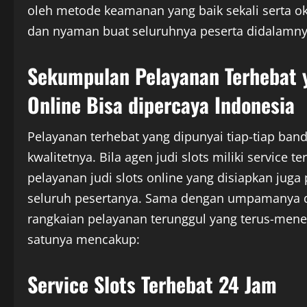
oleh metode keamanan yang baik sekali serta o
dan nyaman buat seluruhnya peserta didalamny
Sekumpulan Pelayanan Terhebat 
Online Bisa dipercaya Indonesia
Pelayanan terhebat yang dipunyai tiap-tiap ban
kwalitetnya. Bila agen judi slots miliki service t
pelayanan judi slots online yang disiapkan juga
seluruh pesertanya. Sama dengan umpamanya di 
rangkaian pelayanan terunggul yang terus-mener
satunya mencakup:
Service Slots Terhebat 24 Jam