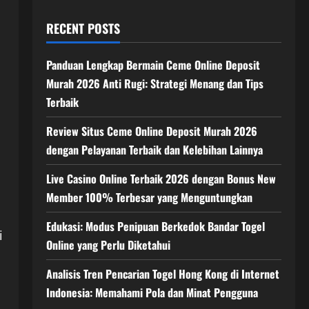
RECENT POSTS
Panduan Lengkap Bermain Ceme Online Deposit
Murah 2026 Anti Rugi: Strategi Menang dan Tips
Terbaik
Review Situs Ceme Online Deposit Murah 2026
dengan Pelayanan Terbaik dan Kelebihan Lainnya
Live Casino Online Terbaik 2026 dengan Bonus New
Member 100% Terbesar yang Menguntungkan
Edukasi: Modus Penipuan Berkedok Bandar Togel
i
Online yang Perlu Diketahui
Analisis Tren Pencarian Togel Hong Kong di Internet
Indonesia: Memahami Pola dan Minat Pengguna