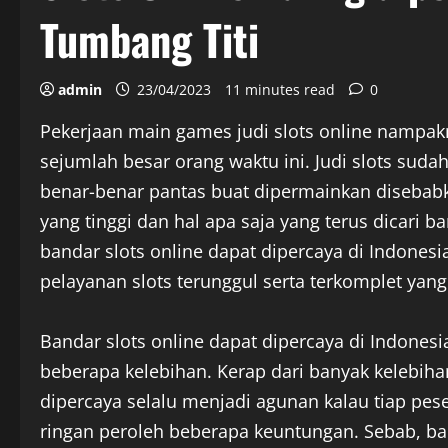
Tumbang Titi
admin
23/04/2023
11 minutes read
0
Pekerjaan main games judi slots online nampakny
sejumlah besar orang waktu ini. Judi slots suda
benar-benar pantas buat dipermainkan disebab
yang tinggi dan hal apa saja yang terus dicari
bandar slots online dapat dipercaya di Indones
pelayanan slots terunggul serta terkomplet yang 
Bandar slots online dapat dipercaya di Indonesia
beberapa kelebihan. Kerap dari banyak kelebihan
dipercaya selalu menjadi agunan kalau tiap pes
ringan peroleh beberapa keuntungan. Sebab, ban