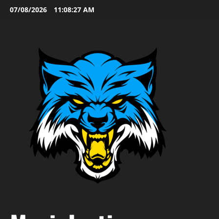
Skip
07/08/2026
11:08:28 AM
to
content