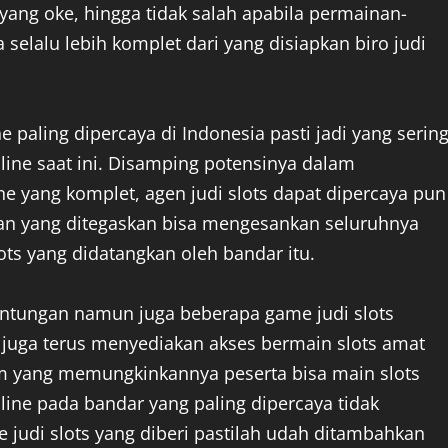
ang oke, hingga tidak salah apabila permainan-
selalu lebih komplet dari yang disiapkan biro judi
 paling dipercaya di Indonesia pasti jadi yang serin
online saat ini. Disamping potensinya dalam
 yang komplet, agen judi slots dapat dipercaya pun
n yang ditegaskan bisa mengesankan seluruhnya
ts yang didatangkan oleh bandar itu.
ntungan namun juga beberapa game judi slots
a juga terus menyediakan akses bermain slots amat
m yang memungkinkannya peserta bisa main slots
online pada bandar yang paling dipercaya tidak
judi slots yang diberi pastilah udah ditambahkan