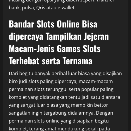
bank, pulsa, Qris atau e-wallet.
Bandar Slots Online Bisa
dipercaya Tampilkan Jejeran
Macam-Jenis Games Slots
Terhebat serta Ternama
Dari begitu banyak perihal luar biasa yang disajikan
biro judi slots paling dipercaya, macam-macam
permainan slots terunggul serta popular paling
komplet yang didatangkan tentu jadi satu diantara
yang sangat luar biasa yang membikin bettor
sangatlah ingin tergabung didalamnya. Dengan
permainan slots online yang disiapkan begitu
komplet, terang amat mendukung sekali pada