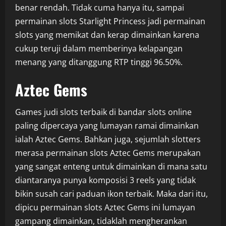
benar rendah. Tidak cuma hanya itu, sampai
permainan slots Starlight Princess jadi permainan
slots yang memikat dan kerap dimainkan karena
cukup teruji dalam memberinya kelapangan
menang yang ditanggung RTP tinggi 96.50%.
Aztec Gems
Games judi slots terbaik di bandar slots online
paling dipercaya yang lumayan ramai dimainkan
ialah Aztec Gems. Bahkan juga, sejumlah slotters
merasa permainan slots Aztec Gems merupakan
yang sangat enteng untuk dimainkan di mana satu
diantaranya punya komposisi 3 reels yang tidak
bikin susah cari paduan ikon terbaik. Maka dari itu,
dipicu permainan slots Aztec Gems ini lumayan
gampang dimainkan, tidaklah mengherankan