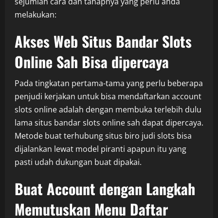
sejumlah cara dan tahapnya yang perlu anda
melakukan:
Akses Web Situs Bandar Slots
Online Sah Bisa dipercaya
Pada tingkatan pertama-tama yang perlu beberapa
penjudi kerjakan untuk bisa mendaftarkan account
slots online adalah dengan membuka terlebih dulu
lama situs bandar slots online sah dapat dipercaya.
Metode buat terhubung situs biro judi slots bisa
dijalankan lewat model piranti apapun itu yang
pasti udah dukungan buat dipakai.
Buat Account dengan Langkah
Memutuskan Menu Daftar