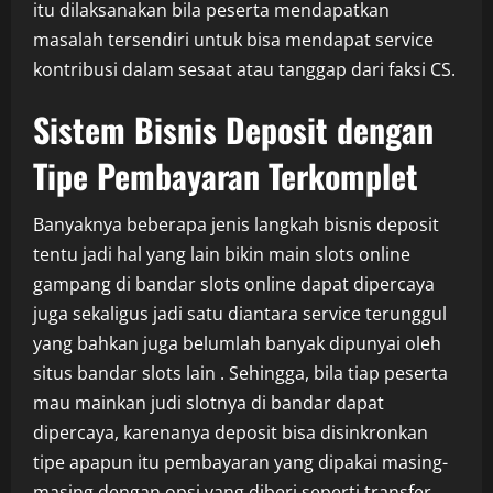
itu dilaksanakan bila peserta mendapatkan
masalah tersendiri untuk bisa mendapat service
kontribusi dalam sesaat atau tanggap dari faksi CS.
Sistem Bisnis Deposit dengan
Tipe Pembayaran Terkomplet
Banyaknya beberapa jenis langkah bisnis deposit
tentu jadi hal yang lain bikin main slots online
gampang di bandar slots online dapat dipercaya
juga sekaligus jadi satu diantara service terunggul
yang bahkan juga belumlah banyak dipunyai oleh
situs bandar slots lain . Sehingga, bila tiap peserta
mau mainkan judi slotnya di bandar dapat
dipercaya, karenanya deposit bisa disinkronkan
tipe apapun itu pembayaran yang dipakai masing-
masing dengan opsi yang diberi seperti transfer