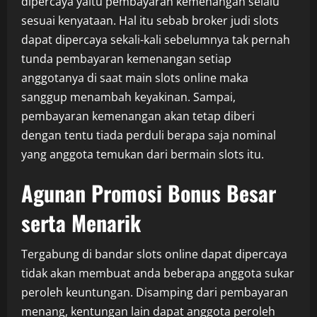
dipercaya yaitu pembayaran kemenangan selalu
sesuai kenyataan. Hal itu sebab broker judi slots
dapat dipercaya sekali-kali sebelumnya tak pernah
tunda pembayaran kemenangan setiap
anggotanya di saat main slots online maka
sanggup menambah keyakinan. Sampai,
pembayaran kemenangan akan tetap diberi
dengan tentu tiada perduli berapa saja nominal
yang anggota temukan dari bermain slots itu.
Agunan Promosi Bonus Besar
serta Menarik
Tergabung di bandar slots online dapat dipercaya
tidak akan membuat anda beberapa anggota sukar
peroleh keuntungan. Disamping dari pembayaran
menang, kentungan lain dapat anggota peroleh