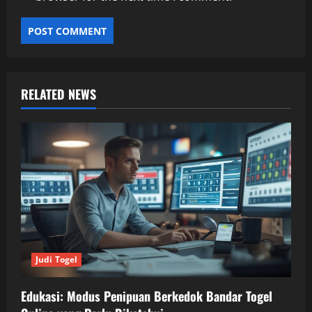
RELATED NEWS
Judi Togel
Edukasi: Modus Penipuan Berkedok Bandar Togel