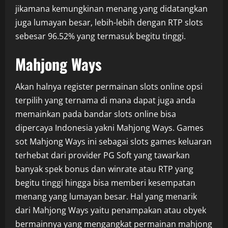
jikamana kemungkinan menang yang didatangkan
juga lumayan besar, lebih-lebih dengan RTP slots
sebesar 96.52% yang termasuk begitu tinggi.
Mahjong Ways
Akan halnya register permainan slots online opsi
terpilih yang ternama di mana dapat juga anda
memainkan pada bandar slots online bisa
dipercaya Indonesia yakni Mahjong Ways. Games
sot Mahjong Ways ini sebagai slots games keluaran
terhebat dari provider PG Soft yang tawarkan
banyak spek bonus dan winrate atau RTP yang
begitu tinggi hingga bisa memberi kesempatan
menang yang lumayan besar. Hal yang menarik
dari Mahjong Ways yaitu penampakan atau obyek
bermainnya yang mengangkat permainan mahjong