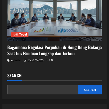
Judi Togel
Bagaimana Regulasi Perjudian di Hong Kong Bekerja
Saat Ini: Panduan Lengkap dan Terkini
admin
27/07/2026
0
SEARCH
SEARCH