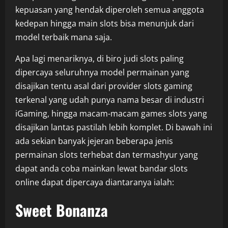
kepuasan yang hendak diperoleh semua anggota
kedepan hingga main slots bisa menunjuk dari
model terbaik mana saja.
Apa lagi menariknya, di biro judi slots paling
dipercaya seluruhnya model permainan yang
disajikan tentu asal dari provider slots gaming
terkenal yang udah punya nama besar di industri
iGaming, hingga macam-macam games slots yang
disajikan lantas pastilah lebih komplet. Di bawah ini
ada sekian banyak jejeran beberapa jenis
permainan slots terhebat dan termashyur yang
dapat anda coba mainkan lewat bandar slots
online dapat dipercaya diantaranya ialah:
Sweet Bonanza