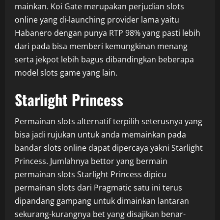
mainkan. Koi Gate merupakan perjudian slots
online yang di-launching provider lama yaitu
Habanero dengan punya RTP 98% yang pasti lebih
dari pada bisa memberi kemungkinan menang
serta jekpot lebih bagus dibandingkan beberapa
model slots game yang lain.
Starlight Princess
Permainan slots alternatif terpilih seterusnya yang
bisa jadi rujukan untuk anda memainkan pada
bandar slots online dapat dipercaya yakni Starlight
Princess. Jumlahnya bettor yang bermain
permainan slots Starlight Princess dipicu
permainan slots dari Pragmatic satu ini terus
dipandang gampang untuk dimainkan lantaran
sekurang-kurangnya bet yang disajikan benar-