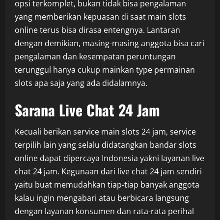
opsi terkomplet, bukan tidak bisa pengalaman
yang memberikan kepuasan di saat main slots
online terus bisa dirasa entengnya. Lantaran
dengan demikian, masing-masing anggota bisa cari
pengalaman dan kesempatan peruntungan
terunggul hanya cukup mainkan type permainan
slots apa saja yang ada didalamnya.
Sarana Live Chat 24 Jam
Kecuali berikan service main slots 24 jam, service
terpilih lain yang selalu didatangkan bandar slots
online dapat dipercaya Indonesia yakni layanan live
chat 24 jam. Kegunaan dari live chat 24 jam sendiri
yaitu buat memudahkan tiap-tiap banyak anggota
kalau ingin mengabari atau berbicara langsung
dengan layanan konsumen dan rata-rata perihal