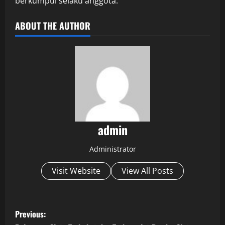
berkumpul selaku anggota.
ABOUT THE AUTHOR
admin
Administrator
Visit Website
View All Posts
P
Previous: