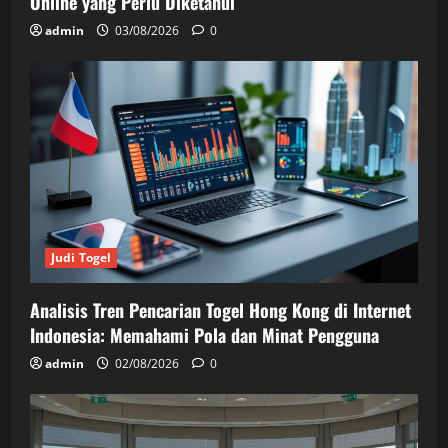
Online yang Perlu Diketahui
admin
03/08/2026
0
Judi Togel
Analisis Tren Pencarian Togel Hong Kong di Internet
Indonesia: Memahami Pola dan Minat Pengguna
admin
02/08/2026
0