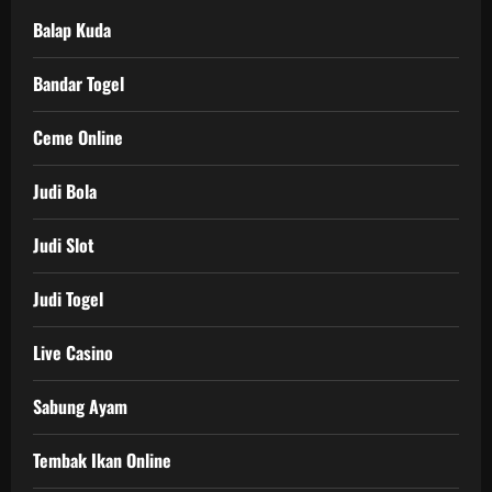
Balap Kuda
Bandar Togel
Ceme Online
Judi Bola
Judi Slot
Judi Togel
Live Casino
Sabung Ayam
Tembak Ikan Online