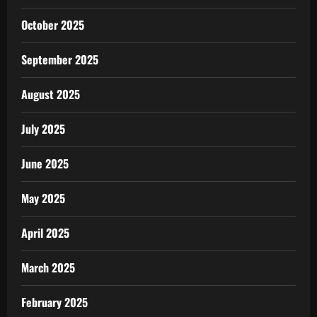
October 2025
September 2025
August 2025
July 2025
June 2025
May 2025
April 2025
March 2025
February 2025