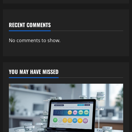
RECENT COMMENTS
No comments to show.
YOU MAY HAVE MISSED