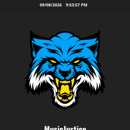
Skip
09/08/2026
9:53:59 PM
to
content
MusicJustice