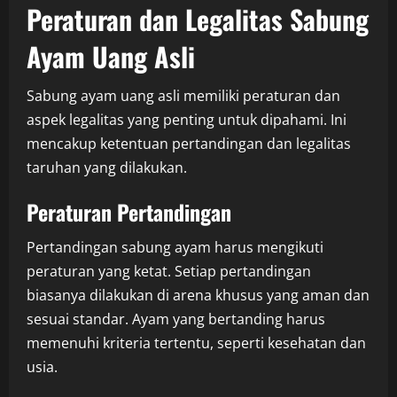
Peraturan dan Legalitas Sabung
Ayam Uang Asli
Sabung ayam uang asli memiliki peraturan dan
aspek legalitas yang penting untuk dipahami. Ini
mencakup ketentuan pertandingan dan legalitas
taruhan yang dilakukan.
Peraturan Pertandingan
Pertandingan sabung ayam harus mengikuti
peraturan yang ketat. Setiap pertandingan
biasanya dilakukan di arena khusus yang aman dan
sesuai standar. Ayam yang bertanding harus
memenuhi kriteria tertentu, seperti kesehatan dan
usia.