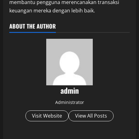
membantu pengguna merencanakan transaksi
keuangan mereka dengan lebih baik.
ABOUT THE AUTHOR
admin
Administrator
Visit Website
View All Posts