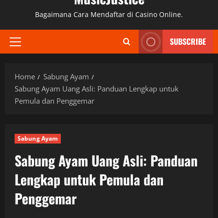
Bagaimana Cara Mendaftar di Casino Online.
SUBSCRIBE
Primary
Menu
Home
Sabung Ayam
Sabung Ayam Uang Asli: Panduan Lengkap untuk
Pemula dan Penggemar
Sabung Ayam
Sabung Ayam Uang Asli: Panduan
Lengkap untuk Pemula dan
Penggemar