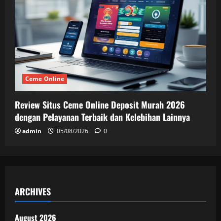
Ceme Online
Review Situs Ceme Online Deposit Murah 2026
dengan Pelayanan Terbaik dan Kelebihan Lainnya
admin
05/08/2026
0
ARCHIVES
August 2026