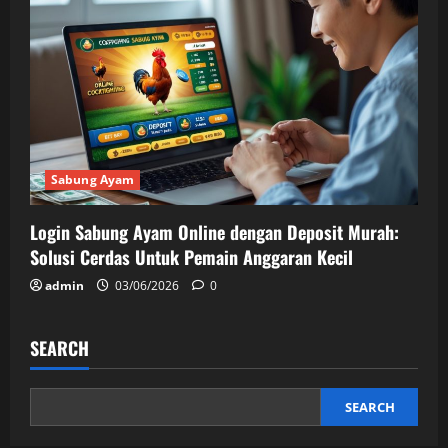
Sabung Ayam
Login Sabung Ayam Online dengan Deposit Murah:
Solusi Cerdas Untuk Pemain Anggaran Kecil
admin
03/06/2026
0
SEARCH
SEARCH