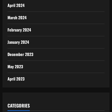
April 2024
March 2024
February 2024
January 2024
December 2023
May 2023
April 2023
CATEGORIES