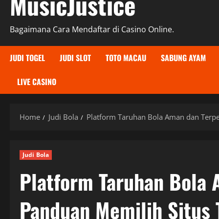
MusicJustice
Bagaimana Cara Mendaftar di Casino Online.
JUDI TOGEL
JUDI SLOT
TOTO MACAU
SABUNG AYAM
LIVE CASINO
Home
Judi Bola
Platform Taruhan Bola Aman dan Terpe
Judi Bola
Platform Taruhan Bola 
Panduan Memilih Situs 