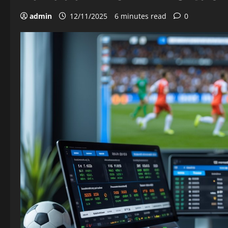
admin
12/11/2025
6 minutes read
0