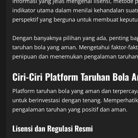
Informasi yang jelas mengenai lisensi, metod
indikator utama dalam menilai kehandalan suat
perspektif yang berguna untuk membuat keputu
Dengan banyaknya pilihan yang ada, penting bag
taruhan bola yang aman. Mengetahui faktor-fak
penipuan dan menemukan pengalaman taruhan
Ciri-Ciri Platform Taruhan Bola 
Platform taruhan bola yang aman dan terperca
untuk berinvestasi dengan tenang. Memperhatik
pengalaman taruhan yang positif dan aman.
Lisensi dan Regulasi Resmi