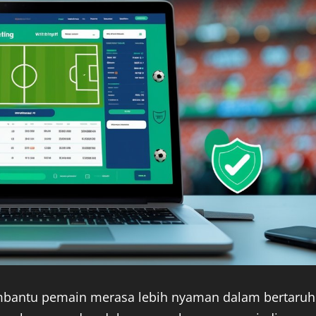
mbantu pemain merasa lebih nyaman dalam bertaruh