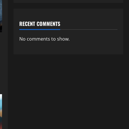
RECENT COMMENTS
No comments to show.