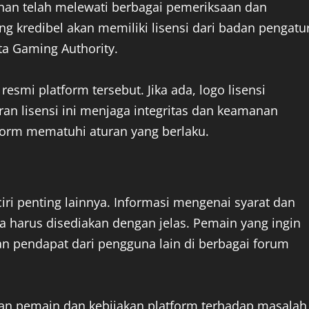
uhan telah melewati berbagai pemeriksaan dan
g kredibel akan memiliki lisensi dari badan pengatu
lta Gaming Authority.
resmi platform tersebut. Jika ada, logo lisensi
an lisensi ini menjaga integritas dan keamanan
orm mematuhi aturan yang berlaku.
iri penting lainnya. Informasi mengenai syarat dan
a harus disediakan dengan jelas. Pemain yang ingin
 pendapat dari pengguna lain di berbagai forum
asan pemain dan kebijakan platform terhadap masalah