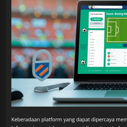
Keberadaan platform yang dapat dipercaya me