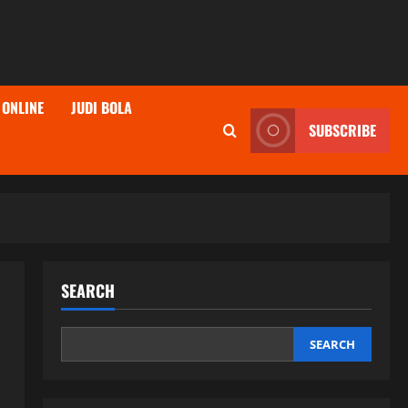
 ONLINE
JUDI BOLA
SUBSCRIBE
SEARCH
SEARCH