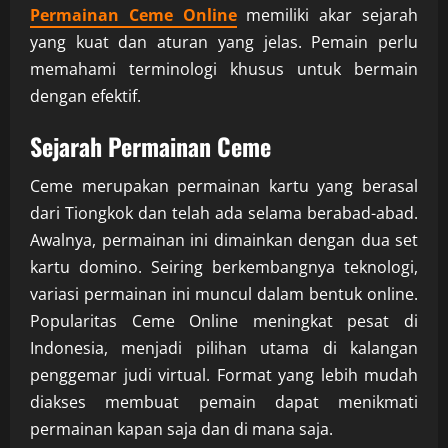
Permainan Ceme Online
memiliki akar sejarah
yang kuat dan aturan yang jelas. Pemain perlu
memahami terminologi khusus untuk bermain
dengan efektif.
Sejarah Permainan Ceme
Ceme merupakan permainan kartu yang berasal
dari Tiongkok dan telah ada selama berabad-abad.
Awalnya, permainan ini dimainkan dengan dua set
kartu domino. Seiring berkembangnya teknologi,
variasi permainan ini muncul dalam bentuk online.
Popularitas Ceme Online meningkat pesat di
Indonesia, menjadi pilihan utama di kalangan
penggemar judi virtual. Format yang lebih mudah
diakses membuat pemain dapat menikmati
permainan kapan saja dan di mana saja.