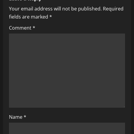
v
Your email address will not be published.
Required
i
fields are marked
*
g
Comment
*
a
t
i
o
n
Name
*