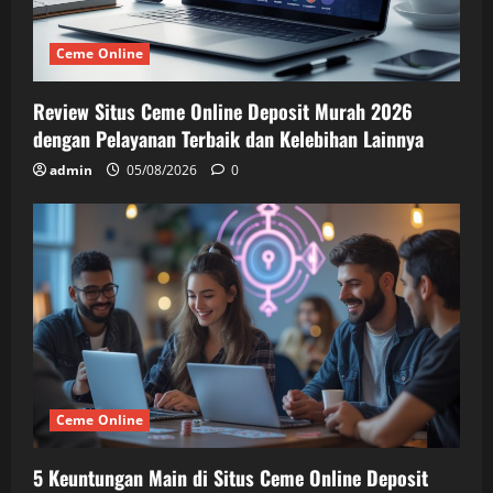
Ceme Online
Review Situs Ceme Online Deposit Murah 2026
dengan Pelayanan Terbaik dan Kelebihan Lainnya
admin
05/08/2026
0
Ceme Online
5 Keuntungan Main di Situs Ceme Online Deposit