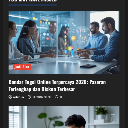
Judi Slot
Bandar Togel Online Terpercaya 2026: Pasaran
Terlengkap dan Diskon Terbesar
admin
07/08/2026
0