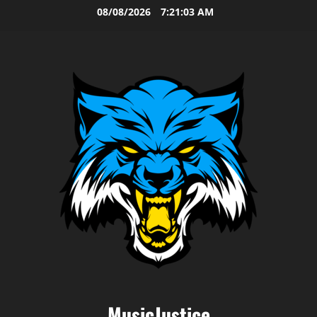
Skip
08/08/2026
7:21:04 AM
to
content
MusicJustice