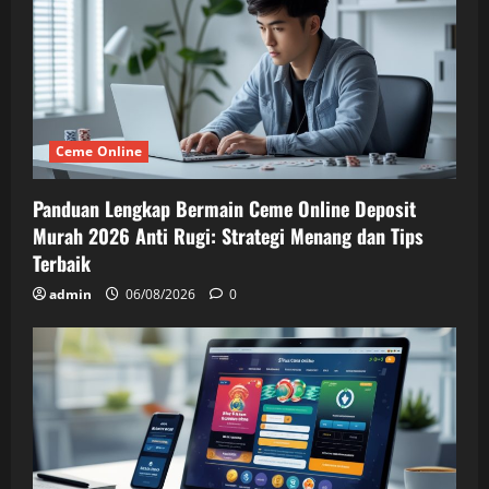
Ceme Online
Panduan Lengkap Bermain Ceme Online Deposit
Murah 2026 Anti Rugi: Strategi Menang dan Tips
Terbaik
admin
06/08/2026
0