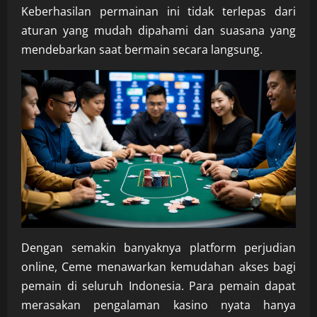
Keberhasilan permainan ini tidak terlepas dari
aturan yang mudah dipahami dan suasana yang
mendebarkan saat bermain secara langsung.
Dengan semakin banyaknya platform perjudian
online, Ceme menawarkan kemudahan akses bagi
pemain di seluruh Indonesia. Para pemain dapat
merasakan pengalaman kasino nyata hanya