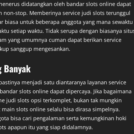
-menerus didatangkan oleh bandar slots online dapat
m non-stop. Memberinya service judi slots terunggul
uar biasa untuk beberapa anggota yang mana sewaktu
waktu setiap waktu. Tidak serupa dengan biasanya situ
4 jam yang umumnya cuman dapat berikan service
cukup sanggup mengesankan.
g Banyak
astinya menjadi satu diantaranya layanan service
bandar slots online dapat dipercaya. Jika bagaimana
e judi slots opsi terkomplet, bukan tak mungkin
ain slots online selalu bisa dirasa simpelnya.
ota bisa cari pengalaman serta kemungkinan hoki
ots apapun itu yang siap didalamnya.