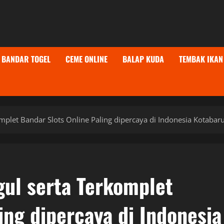
BANDAR TOGEL
CEME ONLINE
BALAP KUDA
TEMBAK IKAN
mplet Bandar Slots Online Paling dipercaya di Indonesia Kotabar
gul serta Terkomplet
ing dipercaya di Indonesia