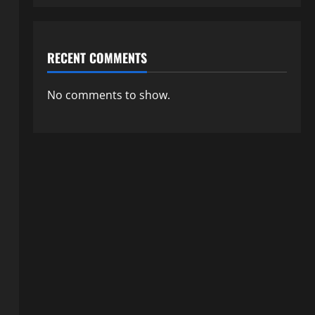
RECENT COMMENTS
No comments to show.