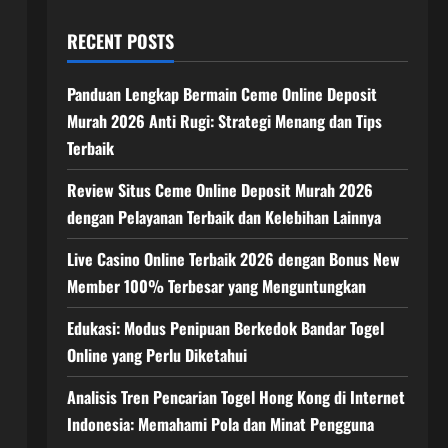
RECENT POSTS
Panduan Lengkap Bermain Ceme Online Deposit
Murah 2026 Anti Rugi: Strategi Menang dan Tips
Terbaik
Review Situs Ceme Online Deposit Murah 2026
dengan Pelayanan Terbaik dan Kelebihan Lainnya
s
Live Casino Online Terbaik 2026 dengan Bonus New
Member 100% Terbesar yang Menguntungkan
Edukasi: Modus Penipuan Berkedok Bandar Togel
Online yang Perlu Diketahui
Analisis Tren Pencarian Togel Hong Kong di Internet
Indonesia: Memahami Pola dan Minat Pengguna