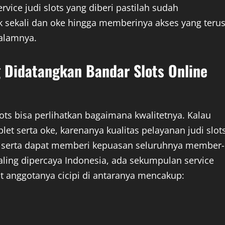
vice judi slots yang diberi pastilah sudah
 sekali dan oke hingga memberinya akses yang teru
alamnya.
g Didatangkan Bandar Slots Online
slots bisa perlihatkan bagaimana kwalitetnya. Kalau
mplet serta oke, karenanya kualitas pelayanan judi slot
ali serta dapat memberi kepuasan seluruhnya member-
paling dipercaya Indonesia, ada sekumpulan service
t anggotanya cicipi di antaranya mencakup: