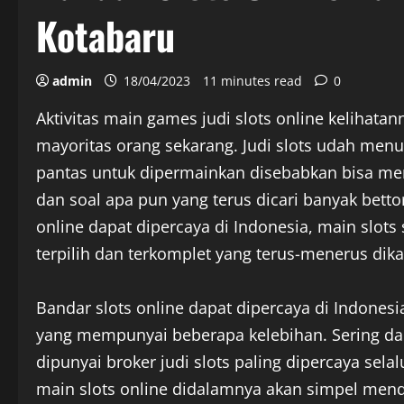
Kotabaru
admin
18/04/2023
11 minutes read
0
Aktivitas main games judi slots online kelihatann
mayoritas orang sekarang. Judi slots udah menu
pantas untuk dipermainkan disebabkan bisa me
dan soal apa pun yang terus dicari banyak bett
online dapat dipercaya di Indonesia, main slo
terpilih dan terkomplet yang terus-menerus dika
Bandar slots online dapat dipercaya di Indonesi
yang mempunyai beberapa kelebihan. Sering da
dipunyai broker judi slots paling dipercaya sela
main slots online didalamnya akan simpel men