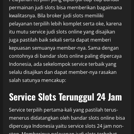
permainan judi slots bisa memberikan bagaimana
kwalitasnya. Bila broker judi slots memiliki
pelayanan terpilih lebih komplet serta oke, karena
itu mutu service judi slots online yang disajikan
juga pastilah baik sekali serta dapat memberi
kepuasan semuanya member-nya. Sama dengan
contohnya di bandar slots online paling dipercaya
Indonesia, ada sekelompok service terbaik yang
selalu disajikan dan dapat member-nya rasakan
salah satunya mencakup:
Service Slots Terunggul 24 Jam
Service terpilih pertama-kali yang pastilah terus-
menerus didatangkan oleh bandar slots online bisa
dipercaya Indonesia yaitu service slots 24 jam non-