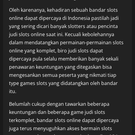
Oleh karenanya, kehadiran sebuah bandar slots
online dapat dipercaya di Indonesia pastilah jadi
yang sering dicari banyak slotters atau pencinta
judi slots online saat ini. Kecuali kebolehannya
dalam mendatangkan permainan-permainan slots
online yang komplet, biro judi slots dapat
dipercaya pula selalu memberikan banyak sekali
penawaran keuntungan yang ditegaskan bisa
mengesankan semua peserta yang nikmati tiap
type games slots yang didatangkan oleh bandar
itu.
Belumlah cukup dengan tawarkan beberapa
keuntungan dan beberapa game judi slots
terkomplet, bandar slots online dapat dipercaya
juga terus menyuguhkan akses bermain slots