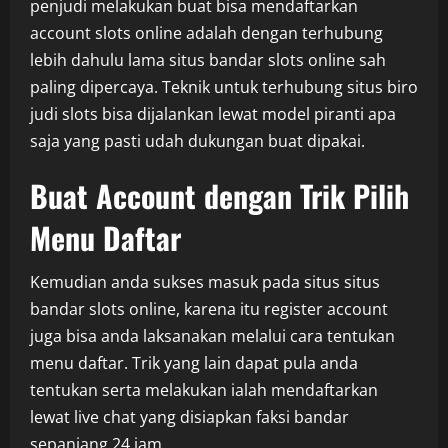
penjudi melakukan buat bisa mendaftarkan
account slots online adalah dengan terhubung
lebih dahulu lama situs bandar slots online sah
paling dipercaya. Teknik untuk terhubung situs biro
judi slots bisa dijalankan lewat model piranti apa
saja yang pasti udah dukungan buat dipakai.
Buat Account dengan Trik Pilih
Menu Daftar
Kemudian anda sukses masuk pada situs situs
bandar slots online, karena itu register account
juga bisa anda laksanakan melalui cara tentukan
menu daftar. Trik yang lain dapat pula anda
tentukan serta melakukan ialah mendaftarkan
lewat live chat yang disiapkan faksi bandar
sepanjang 24 jam.