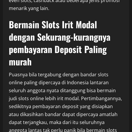
even slots, cashback atau beberapa jenis promosi
menarik yang lain.
Bermain Slots Irit Modal
dengan Sekurang-kurangnya
pembayaran Deposit Paling
murah
Puasnya bila tergabung dengan bandar slots
online paling dipercaya di Indonesia lantaran
seluruh anggota nyata ditanggung bisa bermain
judi slots online lebih irit modal. Pertimbangannya,
sedikitnya pembayaran deposit yang disiapkan
atau dikasihkan bandar dapat dipercaya amatlah
dapat terjangkau, maka dari itu seluruhnya
anggota lantas tak perlu panik bila bermain slots