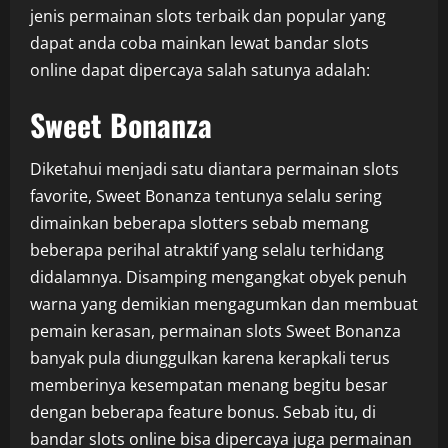
jenis permainan slots terbaik dan popular yang
dapat anda coba mainkan lewat bandar slots
online dapat dipercaya salah satunya adalah:
Sweet Bonanza
Diketahui menjadi satu diantara permainan slots
favorite, Sweet Bonanza tentunya selalu sering
dimainkan beberapa slotters sebab memang
beberapa perihal atraktif yang selalu terhidang
didalamnya. Disamping mengangkat obyek penuh
warna yang demikian mengagumkan dan membuat
pemain kerasan, permainan slots Sweet Bonanza
banyak pula diunggulkan karena kerapkali terus
memberinya kesempatan menang begitu besar
dengan beberapa feature bonus. Sebab itu, di
bandar slots online bisa dipercaya juga permainan