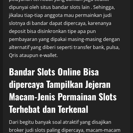
dipunyai oleh situs bandar slots lain . Sehingga,
jikalau tiap-tiap anggota mau permainkan judi
slotnya di bandar dapat dipercaya, karenanya
deposit bisa disinkronkan tipe apa pun
pembayaran yang dipakai masing-masing dengan
alternatif yang diberi seperti transfer bank, pulsa,
Qris ataupun e-wallet.
Bandar Slots Online Bisa
dipercaya Tampilkan Jejeran
Macam-Jenis Permainan Slots
Terhebat dan Terkenal
Dari begitu banyak soal atraktif yang disajikan
broker judi slots paling dipercaya, macam-macam