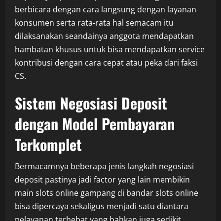
berbicara dengan cara langsung dengan layanan
konsumen serta rata-rata hal semacam itu
dilaksanakan seandainya anggota mendapatkan
hambatan khusus untuk bisa mendapatkan service
kontribusi dengan cara cepat atau peka dari faksi
CS.
Sistem Negosiasi Deposit
dengan Model Pembayaran
Terkomplet
Bermacamnya beberapa jenis langkah negosiasi
deposit pastinya jadi factor yang lain membikin
main slots online gampang di bandar slots online
bisa dipercaya sekaligus menjadi satu diantara
pelayanan terhebat yang bahkan juga sedikit