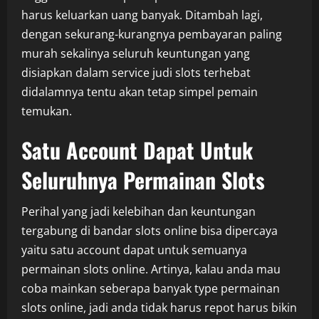
harus keluarkan uang banyak. Ditambah lagi,
dengan sekurang-kurangnya pembayaran paling
murah sekalinya seluruh keuntungan yang
disiapkan dalam service judi slots terhebat
didalamnya tentu akan tetap simpel pemain
temukan.
Satu Account Dapat Untuk
Seluruhnya Permainan Slots
Perihal yang jadi kelebihan dan keuntungan
tergabung di bandar slots online bisa dipercaya
yaitu satu account dapat untuk semuanya
permainan slots online. Artinya, kalau anda mau
coba mainkan seberapa banyak type permainan
slots online, jadi anda tidak harus repot harus bikin