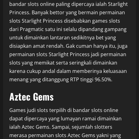
bandar slots online paling dipercaya ialah Starlight
Princess. Banyak bettor yang bermain permainan
slots Starlight Princess disebabkan games slots
dari Pragmatic satu ini selalu dipandang gampang
untuk dimainkan lantaran sedikitnya bet yang
disiapkan amat rendah. Gak cuman hanya itu, juga
permainan slots Starlight Princess jadi permainan
slots yang memikat serta seringkali dimainkan
karena cukup andal dalam memberinya keluasaan
menang yang ditanggung RTP tinggi 96.50%.
Aztec Gems
Games judi slots terpilih di bandar slots online
dapat dipercaya yang lumayan ramai dimainkan
ialah Aztec Gems. Sampai, sejumlah slotters
merasa permainan slots Aztec Gems yakni yang