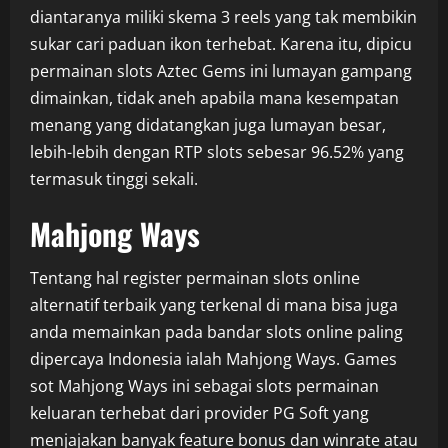
diantaranya miliki skema 3 reels yang tak membikin
sukar cari paduan ikon terhebat. Karena itu, dipicu
permainan slots Aztec Gems ini lumayan gampang
dimainkan, tidak aneh apabila mana kesempatan
menang yang didatangkan juga lumayan besar,
lebih-lebih dengan RTP slots sebesar 96.52% yang
termasuk tinggi sekali.
Mahjong Ways
Tentang hal register permainan slots online
alternatif terbaik yang terkenal di mana bisa juga
anda memainkan pada bandar slots online paling
dipercaya Indonesia ialah Mahjong Ways. Games
sot Mahjong Ways ini sebagai slots permainan
keluaran terhebat dari provider PG Soft yang
menjajakan banyak feature bonus dan winrate atau