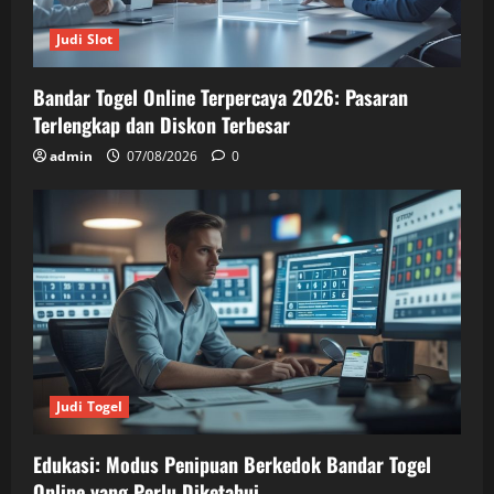
Judi Slot
Bandar Togel Online Terpercaya 2026: Pasaran
Terlengkap dan Diskon Terbesar
admin
07/08/2026
0
Judi Togel
Edukasi: Modus Penipuan Berkedok Bandar Togel
Online yang Perlu Diketahui