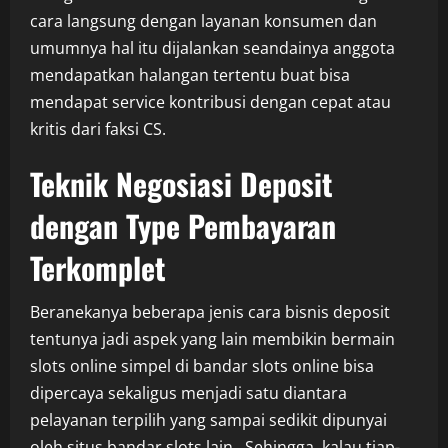
cara langsung dengan layanan konsumen dan
umumnya hal itu dijalankan seandainya anggota
mendapatkan halangan tertentu buat bisa
mendapat service kontribusi dengan cepat atau
kritis dari faksi CS.
Teknik Negosiasi Deposit
dengan Type Pembayaran
Terkomplet
Beranekanya beberapa jenis cara bisnis deposit
tentunya jadi aspek yang lain membikin bermain
slots online simpel di bandar slots online bisa
dipercaya sekaligus menjadi satu diantara
pelayanan terpilih yang sampai sedikit dipunyai
oleh situs bandar slots lain . Sehingga, kalau tiap-