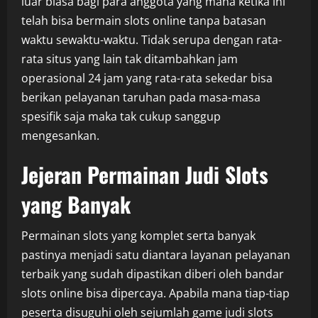
luar biasa bagi para anggota yang mana ketika ini
telah bisa bermain slots online tanpa batasan
waktu sewaktu-waktu. Tidak serupa dengan rata-
rata situs yang lain tak ditambahkan jam
operasional 24 jam yang rata-rata sekedar bisa
berikan pelayanan taruhan pada masa-masa
spesifik saja maka tak cukup sanggup
mengesankan.
Jejeran Permainan Judi Slots
yang Banyak
Permainan slots yang komplet serta banyak
pastinya menjadi satu diantara layanan pelayanan
terbaik yang sudah dipastikan diberi oleh bandar
slots online bisa dipercaya. Apabila mana tiap-tiap
peserta disuguhi oleh sejumlah game judi slots