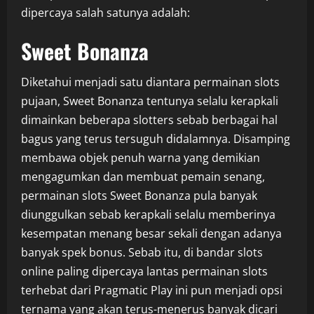
dipercaya salah satunya adalah:
Sweet Bonanza
Diketahui menjadi satu diantara permainan slots
pujaan, Sweet Bonanza tentunya selalu kerapkali
dimainkan beberapa slotters sebab berbagai hal
bagus yang terus tersuguh didalamnya. Disamping
membawa objek penuh warna yang demikian
mengagumkan dan membuat pemain senang,
permainan slots Sweet Bonanza pula banyak
diunggulkan sebab kerapkali selalu memberinya
kesempatan menang besar sekali dengan adanya
banyak spek bonus. Sebab itu, di bandar slots
online paling dipercaya lantas permainan slots
terhebat dari Pragmatic Play ini pun menjadi opsi
ternama yang akan terus-menerus banyak dicari