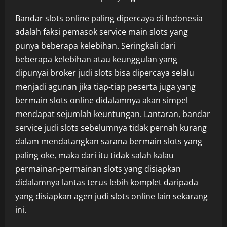
Bandar slots online paling dipercaya di Indonesia
adalah faksi pemasok service main slots yang
punya beberapa kelebihan. Seringkali dari
beberapa kelebihan atau keunggulan yang
dipunyai broker judi slots bisa dipercaya selalu
menjadi agunan jika tiap-tiap peserta juga yang
bermain slots online didalamnya akan simpel
mendapat sejumlah keuntungan. Lantaran, bandar
service judi slots sebelumnya tidak pernah kurang
dalam mendatangkan sarana bermain slots yang
paling oke, maka dari itu tidak salah kalau
permainan-permainan slots yang disiapkan
didalamnya lantas terus lebih komplet daripada
yang disiapkan agen judi slots online lain sekarang
ini.