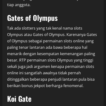
tiap anggota.
Gates of Olympus
Tak ada slotters yang tak kenal nama slots
Olympus atau Gates of Olympus. Karenanya Gates
of Olympus sebagai permainan slots online yang
paling tenar lantaran ada bawa beberapa hal
menarik dengan kesempatan kemenangan paling
besar. RTP permainan slots Olympus yang tinggi
sekali juga jadi argumen kenapa permainan slots
online ini sangatlah awalnya tidak pernah
ditinggalkan beberapa penjudi lantaran pula bisa
berikan bonus jekpot berharga fenomenal.
Koi Gate