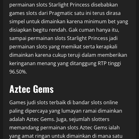
permainan slots Starlight Princess disebabkan
games slots dari Pragmatic satu ini terus dirasa
simpel untuk dimainkan karena minimum bet yang
disiapkan begitu rendah. Gak cuman hanya itu,
sampai permainan slots Starlight Princess jadi
permainan slots yang memikat serta kerapkali
dimainkan karena cukup teruji dalam memberikan
keringanan menang yang ditanggung RTP tinggi
96.50%.
Aztec Gems
Games judi slots terbaik di bandar slots online
paling dipercaya yang lumayan ramai dimainkan
adalah Aztec Gems. Juga, sejumlah slotters
memandang permainan slots Aztec Gems ialah
yang amat ringan untuk dimainkan di mana satu