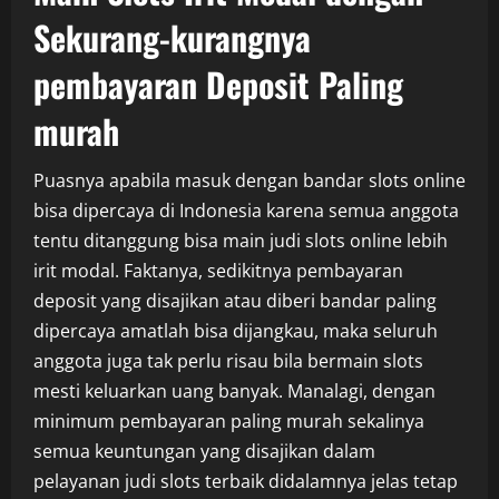
Sekurang-kurangnya
pembayaran Deposit Paling
murah
Puasnya apabila masuk dengan bandar slots online
bisa dipercaya di Indonesia karena semua anggota
tentu ditanggung bisa main judi slots online lebih
irit modal. Faktanya, sedikitnya pembayaran
deposit yang disajikan atau diberi bandar paling
dipercaya amatlah bisa dijangkau, maka seluruh
anggota juga tak perlu risau bila bermain slots
mesti keluarkan uang banyak. Manalagi, dengan
minimum pembayaran paling murah sekalinya
semua keuntungan yang disajikan dalam
pelayanan judi slots terbaik didalamnya jelas tetap