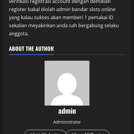
verifikasi registrasi account dengan demikian
register bakal diolah admin bandar slots online
yang kalau sukses akan memberi 1 pemakai ID
sekalian meyakinkan anda sah bergabung selaku
anggota.
ABOUT THE AUTHOR
admin
Administrator