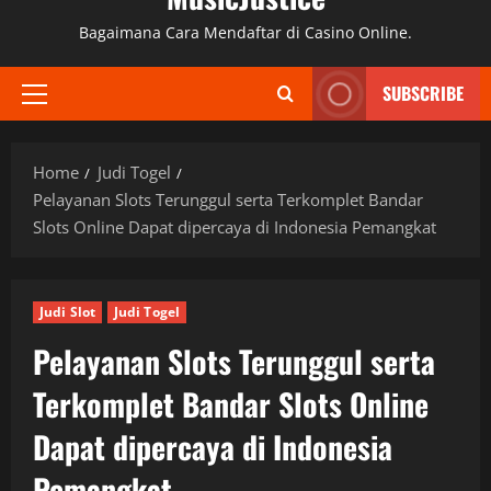
Bagaimana Cara Mendaftar di Casino Online.
SUBSCRIBE
Primary
Menu
Home
Judi Togel
Pelayanan Slots Terunggul serta Terkomplet Bandar
Slots Online Dapat dipercaya di Indonesia Pemangkat
Judi Slot
Judi Togel
Pelayanan Slots Terunggul serta
Terkomplet Bandar Slots Online
Dapat dipercaya di Indonesia
Pemangkat