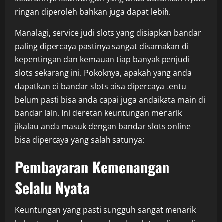
ringan diperoleh bahkan juga dapat lebih.
Manalagi, service judi slots yang disiapkan bandar
paling dipercaya pastinya sangat disamakan di
kepentingan dan kemauan tiap banyak penjudi
slots sekarang ini. Pokoknya, apakah yang anda
dapatkan di bandar slots bisa dipercaya tentu
belum pasti bisa anda capai juga andaikata main di
bandar lain. Ini deretan keuntungan menarik
jikalau anda masuk dengan bandar slots online
bisa dipercaya yang salah satunya:
Pembayaran Kemenangan
Selalu Nyata
Keuntungan yang pasti sungguh sangat menarik