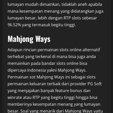
lumayan mudah dimainkan, tidaklah aneh apabila
mana kesempatan menang yang didatangkan juga
lumayan besar, lebih dengan RTP slots sebesar
96.52% yang termasuk begitu tinggi.
Mahjong Ways
Adapun rincian permainan slots online alternatif
terhebat yang terkenal di mana bisa juga anda
memainkan pada bandar slots online bisa
dipercaya Indonesia yakni Mahjong Ways.
Permainan sot Mahjong Ways ini sebagai slots
permainan keluaran terbaik dari provider PG Soft
yang menjajakan banyak feature bonus dan
winrate atau RTP yang begitu tinggi hingga bisa
memberinya kesempatan menang yang lumayan
besar. Soal yang menarik dari Mahjong Ways yaitu