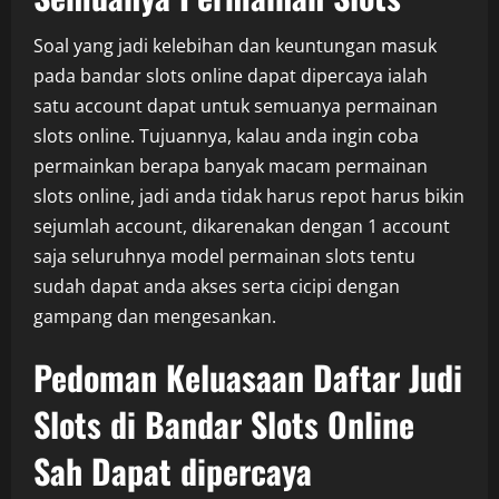
Soal yang jadi kelebihan dan keuntungan masuk
pada bandar slots online dapat dipercaya ialah
satu account dapat untuk semuanya permainan
slots online. Tujuannya, kalau anda ingin coba
permainkan berapa banyak macam permainan
slots online, jadi anda tidak harus repot harus bikin
sejumlah account, dikarenakan dengan 1 account
saja seluruhnya model permainan slots tentu
sudah dapat anda akses serta cicipi dengan
gampang dan mengesankan.
Pedoman Keluasaan Daftar Judi
Slots di Bandar Slots Online
Sah Dapat dipercaya