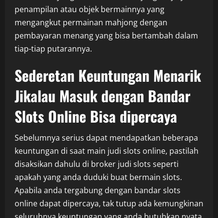
penampilan atau objek bermainnya yang
mengangkut permainan mahjong dengan
pembayaran menang yang bisa bertambah dalam
tiap-tiap putarannya.
Sederetan Keuntungan Menarik
Jikalau Masuk dengan Bandar
Slots Online Bisa dipercaya
Sebelumnya serius dapat mendapatkan beberapa
keuntungan di saat main judi slots online, pastilah
disaksikan dahulu di broker judi slots seperti
apakah yang anda duduki buat bermain slots.
Apabila anda tergabung dengan bandar slots
online dapat dipercaya, tak tutup ada kemungkinan
seluruhnya keuntungan yang anda butuhkan nyata