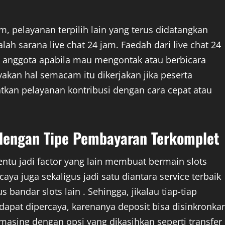
, pelayanan terpilih lain yang terus didatangkan
lah sarana live chat 24 jam. Faedah dari live chat 24
k anggota apabila mau mengontak atau berbicara
kan hal semacam itu dikerjakan jika peserta
tkan pelayanan kontribusi dengan cara cepat atau
 dengan Tipe Pembayaran Terkomplet
tu jadi factor yang lain membuat bermain slots
caya juga sekaligus jadi satu diantara service terbaik
bandar slots lain . Sehingga, jikalau tiap-tiap
dapat dipercaya, karenanya deposit bisa disinkronka
asing dengan opsi yang dikasihkan seperti transfer