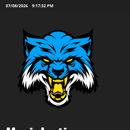
Skip
07/08/2026
9:17:33 PM
to
content