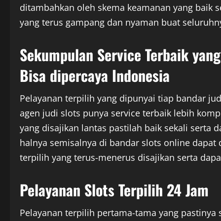
ditambahkan oleh skema keamanan yang baik se
yang terus gampang dan nyaman buat seluruhn
Sekumpulan Service Terbaik yang
Bisa dipercaya Indonesia
Pelayanan terpilih yang dipunyai tiap bandar j
agen judi slots punya service terbaik lebih komp
yang disajikan lantas pastilah baik sekali ser
halnya semisalnya di bandar slots online dapat
terpilih yang terus-menerus disajikan serta dap
Pelayanan Slots Terpilih 24 Jam
Pelayanan terpilih pertama-tama yang pastinya s