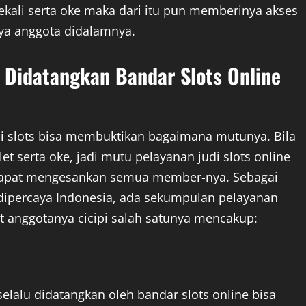
kali serta oke maka dari itu pun memberinya akses
ya anggota didalamnya.
 Didatangkan Bandar Slots Online
udi slots bisa membuktikan bagaimana mutunya. Bila
let serta oke, jadi mutu pelayanan judi slots online
ta dapat mengesankan semua member-nya. Sebagai
 dipercaya Indonesia, ada sekumpulan pelayanan
at anggotanya cicipi salah satunya mencakup:
elalu didatangkan oleh bandar slots online bisa