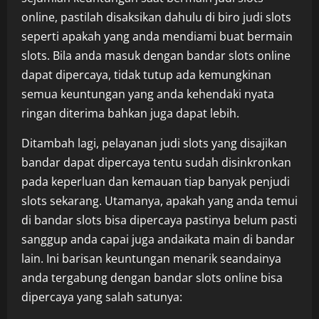
online, pastilah disaksikan dahulu di biro judi slots
seperti apakah yang anda mendiami buat bermain
slots. Bila anda masuk dengan bandar slots online
dapat dipercaya, tidak tutup ada kemungkinan
semua keuntungan yang anda kehendaki nyata
ringan diterima bahkan juga dapat lebih.
Ditambah lagi, pelayanan judi slots yang disajikan
bandar dapat dipercaya tentu sudah disinkronkan
pada keperluan dan kemauan tiap banyak penjudi
slots sekarang. Utamanya, apakah yang anda temui
di bandar slots bisa dipercaya pastinya belum pasti
sanggup anda capai juga andaikata main di bandar
lain. Ini barisan keuntungan menarik seandainya
anda tergabung dengan bandar slots online bisa
dipercaya yang salah satunya: