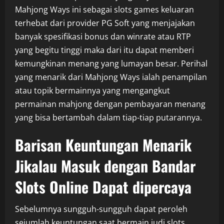
Mahjong Ways ini sebagai slots games keluaran
terhebat dari provider PG Soft yang menjajakan
banyak spesifikasi bonus dan winrate atau RTP
yang begitu tinggi maka dari itu dapat memberi
kemungkinan menang yang lumayan besar. Perihal
yang menarik dari Mahjong Ways ialah penampilan
atau topik bermainnya yang mengangkut
permainan mahjong dengan pembayaran menang
yang bisa bertambah dalam tiap-tiap putarannya.
Barisan Keuntungan Menarik
Jikalau Masuk dengan Bandar
Slots Online Dapat dipercaya
Sebelumnya sungguh-sungguh dapat peroleh
sejumlah keuntungan saat bermain judi slots