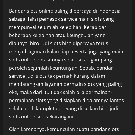
Bandar slots online paling dipercaya di Indonesia
sebagai faksi pemasok service main slots yang
mempunyai sejumlah kelebihan. Kerap dari
beberapa kelebihan atau keunggulan yang
dipunyai biro judi slots bisa dipercaya terus
menjadi agunan kalau tiap peserta juga yang main
slots online didalamnya selalu akan gampang
peroleh sejumlah keuntungan. Sebab, bandar
service judi slots tak pernah kurang dalam
mendatangkan layanan bermain slots yang paling
oke, maka dari itu tidak salah bila permainan-
permainan slots yang disiapkan didalamnya lantas
selalu lebih komplet dari yang disajikan biro judi
slots online lain sekarang ini.
Oleh karenanya, kemunculan suatu bandar slots