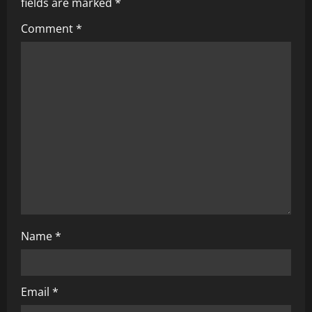
fields are marked
*
g
Comment
*
a
t
i
o
n
Name
*
Email
*