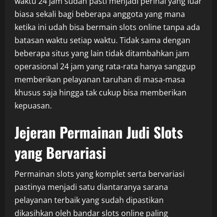
waktu 24 jam sudah pasti menjadi perihal yang luar
biasa sekali bagi beberapa anggota yang mana
ketika ini udah bisa bermain slots online tanpa ada
batasan waktu setiap waktu. Tidak sama dengan
beberapa situs yang lain tidak ditambahkan jam
operasional 24 jam yang rata-rata hanya sanggup
memberikan pelayanan taruhan di masa-masa
khusus saja hingga tak cukup bisa memberikan
kepuasan.
Jejeran Permainan Judi Slots
yang Bervariasi
Permainan slots yang komplet serta bervariasi
pastinya menjadi satu diantaranya sarana
pelayanan terbaik yang sudah dipastikan
dikasihkan oleh bandar slots online paling