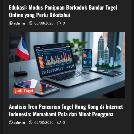
Edukasi: Modus Penipuan Berkedok Bandar Togel
Online yang Perlu Diketahui
admin
03/08/2026
0
Judi Togel
Analisis Tren Pencarian Togel Hong Kong di Internet
Indonesia: Memahami Pola dan Minat Pengguna
admin
02/08/2026
0