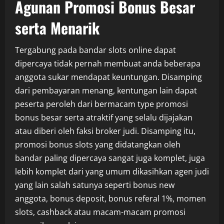
Agunan Promosi Bonus Besar
serta Menarik
Tergabung pada bandar slots online dapat
dipercaya tidak pernah membuat anda beberapa
anggota sukar mendapat keuntungan. Disamping
dari pembayaran menang, kentungan lain dapat
peserta peroleh dari bermacam type promosi
bonus besar serta atraktif yang selalu dijajakan
atau diberi oleh faksi broker judi. Disamping itu,
promosi bonus slots yang didatangkan oleh
bandar paling dipercaya sangat juga komplet, juga
lebih komplet dari yang umum dikasihkan agen judi
yang lain salah satunya seperti bonus new
anggota, bonus deposit, bonus referal 1%, momen
slots, cashback atau macam-macam promosi