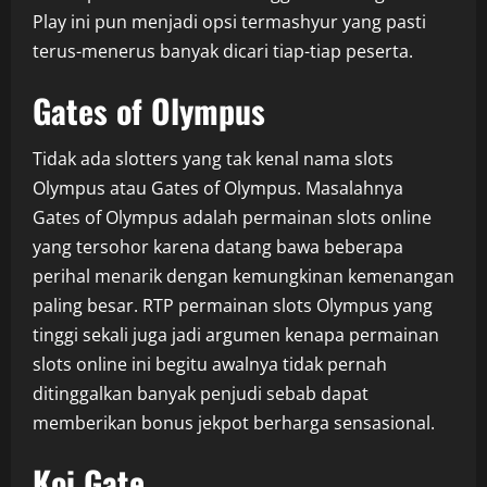
Play ini pun menjadi opsi termashyur yang pasti
terus-menerus banyak dicari tiap-tiap peserta.
Gates of Olympus
Tidak ada slotters yang tak kenal nama slots
Olympus atau Gates of Olympus. Masalahnya
Gates of Olympus adalah permainan slots online
yang tersohor karena datang bawa beberapa
perihal menarik dengan kemungkinan kemenangan
paling besar. RTP permainan slots Olympus yang
tinggi sekali juga jadi argumen kenapa permainan
slots online ini begitu awalnya tidak pernah
ditinggalkan banyak penjudi sebab dapat
memberikan bonus jekpot berharga sensasional.
Koi Gate