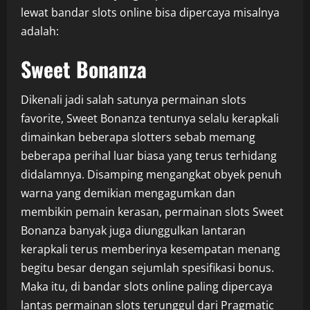
lewat bandar slots online bisa dipercaya misalnya
adalah:
Sweet Bonanza
Dikenali jadi salah satunya permainan slots
favorite, Sweet Bonanza tentunya selalu kerapkali
dimainkan beberapa slotters sebab memang
beberapa perihal luar biasa yang terus terhidang
didalamnya. Disamping mengangkat obyek penuh
warna yang demikian mengagumkan dan
membikin pemain kerasan, permainan slots Sweet
Bonanza banyak juga diunggulkan lantaran
kerapkali terus memberinya kesempatan menang
begitu besar dengan sejumlah spesifikasi bonus.
Maka itu, di bandar slots online paling dipercaya
lantas permainan slots terunggul dari Pragmatic