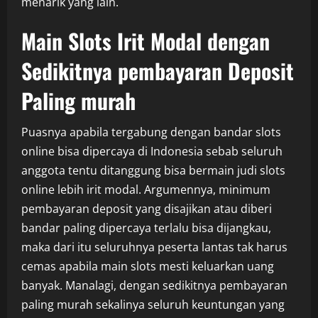
menarik yang lain.
Main Slots Irit Modal dengan
Sedikitnya pembayaran Deposit
Paling murah
Puasnya apabila tergabung dengan bandar slots
online bisa dipercaya di Indonesia sebab seluruh
anggota tentu ditanggung bisa bermain judi slots
online lebih irit modal. Argumennya, minimum
pembayaran deposit yang disajikan atau diberi
bandar paling dipercaya terlalu bisa dijangkau,
maka dari itu seluruhnya peserta lantas tak harus
cemas apabila main slots mesti keluarkan uang
banyak. Manalagi, dengan sedikitnya pembayaran
paling murah sekalinya seluruh keuntungan yang