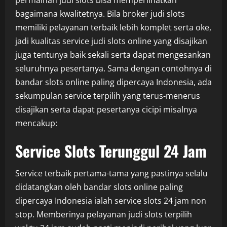
permainan judi slots bisa memperlihatkan
bagaimana kwalitetnya. Bila broker judi slots
memiliki pelayanan terbaik lebih komplet serta oke,
jadi kualitas service judi slots online yang disajikan
juga tentunya baik sekali serta dapat mengesankan
seluruhnya pesertanya. Sama dengan contohnya di
bandar slots online paling dipercaya Indonesia, ada
sekumpulan service terpilih yang terus-menerus
disajikan serta dapat pesertanya cicipi misalnya
mencakup:
Service Slots Terunggul 24 Jam
Service terbaik pertama-tama yang pastinya selalu
didatangkan oleh bandar slots online paling
dipercaya Indonesia ialah service slots 24 jam non
stop. Memberinya pelayanan judi slots terpilih