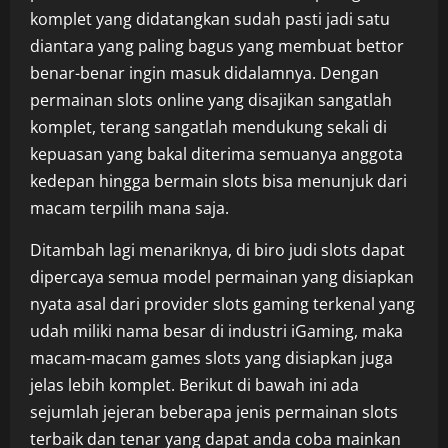
komplet yang didatangkan sudah pasti jadi satu
diantara yang paling bagus yang membuat bettor
benar-benar ingin masuk didalamnya. Dengan
permainan slots online yang disajikan sangatlah
komplet, terang sangatlah mendukung sekali di
kepuasan yang bakal diterima semuanya anggota
kedepan hingga bermain slots bisa menunjuk dari
macam terpilih mana saja.
Ditambah lagi menariknya, di biro judi slots dapat
dipercaya semua model permainan yang disiapkan
nyata asal dari provider slots gaming terkenal yang
udah miliki nama besar di industri iGaming, maka
macam-macam games slots yang disiapkan juga
jelas lebih komplet. Berikut di bawah ini ada
sejumlah jejeran beberapa jenis permainan slots
terbaik dan tenar yang dapat anda coba mainkan