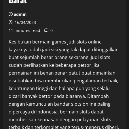
admin
16/04/2023
11 minutes read
0
Kesibukan bermain games judi slots online
kayaknya udah jadi sisi yang tak dapat ditinggalkan
buat sejumlah besar orang sekarang. Judi slots
sudah perlihatkan ke beberapa bettor jika
permainan ini benar-benar patut buat dimainkan
disebabkan bisa memberikan pengalaman terbaik,
keuntungan tinggi dan hal apa pun yang selalu
dicari banyak bettor pada biasanya. Ditambah
dengan kemunculan bandar slots online paling
dipercaya di Indonesia, bermain slots dapat
memberikan kepuasan dengan pelayanan slots
terbaik dan terkomplet yang terus-menerus diberi.