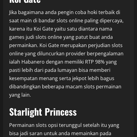
Jika bagaimana anda pengin coba hoki terbaik di
saat main di bandar slots online paling dipercaya,
karena itu Koi Gate yaitu satu diantara nama
games judi slots online yang patut buat anda
permainkan. Koi Gate merupakan perjudian slots
online yang diluncurkan provider berpengalaman
ialah Habanero dengan memiliki RTP 98% yang
pasti lebih dari pada lumayan bisa memberi
kesempatan menang serta jekpot lebih bagus
dibandingkan beberapa macam slots permainan
yang lain.
Starlight Princess
Permainan slots opsi terunggul setelah itu yang
bisa jadi saran untuk anda memainkan pada