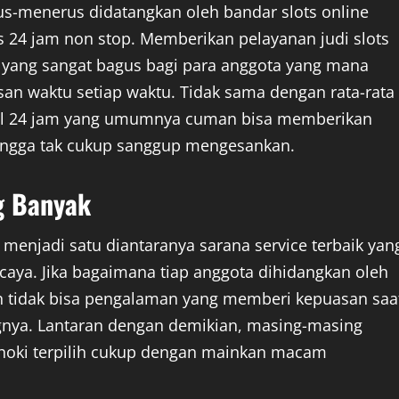
rus-menerus didatangkan oleh bandar slots online
ts 24 jam non stop. Memberikan pelayanan judi slots
l yang sangat bagus bagi para anggota yang mana
asan waktu setiap waktu. Tidak sama dengan rata-rata
ional 24 jam yang umumnya cuman bisa memberikan
ingga tak cukup sanggup mengesankan.
g Banyak
menjadi satu diantaranya sarana service terbaik yan
ercaya. Jika bagaimana tiap anggota dihidangkan oleh
an tidak bisa pengalaman yang memberi kepuasan saa
ngnya. Lantaran dengan demikian, masing-masing
hoki terpilih cukup dengan mainkan macam