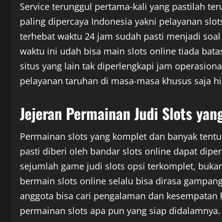
Service terunggul pertama-kali yang pastilah te
paling dipercaya Indonesia yakni pelayanan slo
terhebat waktu 24 jam sudah pasti menjadi soa
waktu ini udah bisa main slots online tiada bat
situs yang lain tak diperlengkapi jam operas
pelayanan taruhan di masa-masa khusus saja h
Jejeran Permainan Judi Slots yan
Permainan slots yang komplet dan banyak tentu 
pasti diberi oleh bandar slots online dapat dip
sejumlah game judi slots opsi terkomplet, buk
bermain slots online selalu bisa dirasa gampa
anggota bisa cari pengalaman dan kesempatan 
permainan slots apa pun yang siap didalamnya.