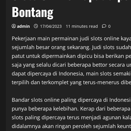
Bontang
admin
17/04/2023
11 minutes read
0
Pekerjaan main permainan judi slots online kaya
sejumlah besar orang sekarang. Judi slots suda
patut untuk dipermainkan dipicu bisa berikan p
saja yang selalu dicari beberapa bettor secara
dapat dipercaya di Indonesia, main slots sema
terpilih dan terkomplet yang terus-menerus dibe
Bandar slots online paling dipercaya di Indones
punya beberapa kelebihan. Kerap dari beberapa 
slots paling dipercaya terus menjadi agunan kal
didalamnya akan ringan peroleh sejumlah keuntu