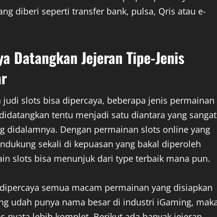
g diberi seperti transfer bank, pulsa, Qris atau e-
ya Datangkan Jejeran Tipe-Jenis
ar
n judi slots bisa dipercaya, beberapa jenis permainan
 didatangkan tentu menjadi satu diantara yang sangat
ung didalamnya. Dengan permainan slots online yang
ndukung sekali di kepuasan yang bakal diperoleh
n slots bisa menunjuk dari type terbaik mana pun.
at dipercaya semua macam permainan yang disiapkan
yang udah punya nama besar di industri iGaming, mak
 nyata lebih komplet. Berikut ada banyak jejeran