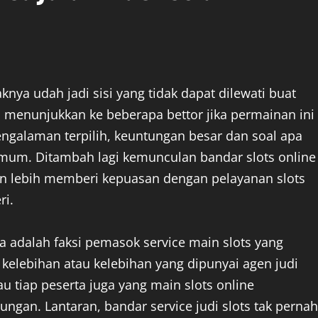
knya udah jadi sisi yang tidak dapat dilewati buat
h menunjukkan ke beberapa bettor jika permainan ini
engalaman terpilih, keuntungan besar dan soal apa
 umum. Ditambah lagi kemunculan bandar slots online
kin lebih memberi kepuasan dengan pelayanan slots
ri.
ia adalah faksi pemasok service main slots yang
kelebihan atau kelebihan yang dipunyai agen judi
au tiap peserta juga yang main slots online
ngan. Lantaran, bandar service judi slots tak pernah