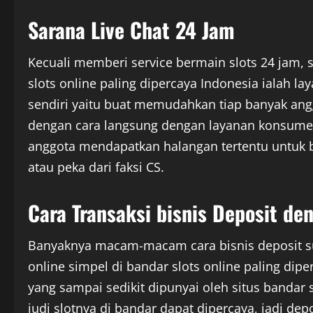
Sarana Live Chat 24 Jam
Kecuali memberi service bermain slots 24 jam, s
slots online paling dipercaya Indonesia ialah la
sendiri yaitu buat memudahkan tiap banyak ang
dengan cara langsung dengan layanan konsumen 
anggota mendapatkan halangan tertentu untuk 
atau peka dari faksi CS.
Cara Transaksi bisnis Deposit d
Banyaknya macam-macam cara bisnis deposit suda
online simpel di bandar slots online paling dipe
yang sampai sedikit dipunyai oleh situs bandar 
judi slotnya di bandar dapat dipercaya, jadi d