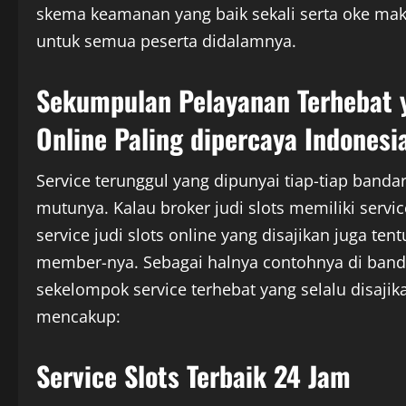
skema keamanan yang baik sekali serta oke mak
untuk semua peserta didalamnya.
Sekumpulan Pelayanan Terhebat 
Online Paling dipercaya Indonesi
Service terunggul yang dipunyai tiap-tiap banda
mutunya. Kalau broker judi slots memiliki servi
service judi slots online yang disajikan juga t
member-nya. Sebagai halnya contohnya di bandar
sekelompok service terhebat yang selalu disaji
mencakup:
Service Slots Terbaik 24 Jam