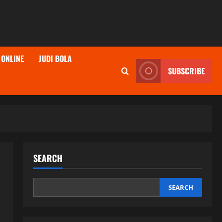
 ONLINE
JUDI BOLA
SUBSCRIBE
SEARCH
SEARCH