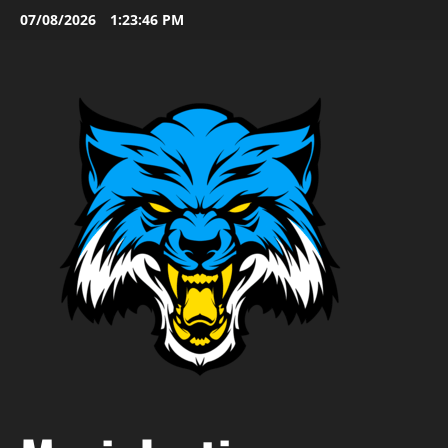
Skip
07/08/2026
1:23:47 PM
to
content