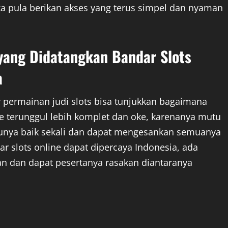
a pula berikan akses yang terus simpel dan nyaman
yang Didatangkan Bandar Slots
a
r permainan judi slots bisa tunjukkan bagaimana
ce terunggul lebih komplet dan oke, karenanya mutu
entunya baik sekali dan dapat mengesankan semuanya
 slots online dapat dipercaya Indonesia, ada
kan dan dapat pesertanya rasakan diantaranya