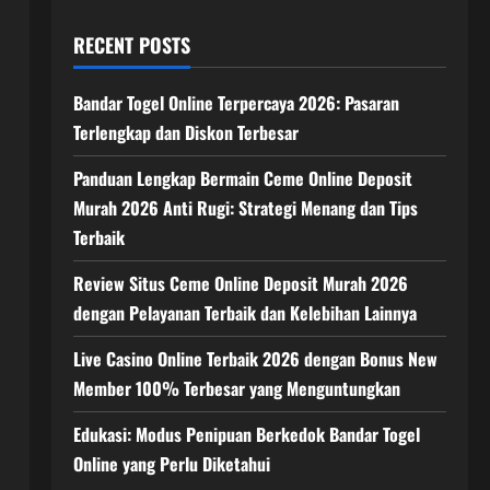
RECENT POSTS
Bandar Togel Online Terpercaya 2026: Pasaran
Terlengkap dan Diskon Terbesar
Panduan Lengkap Bermain Ceme Online Deposit
Murah 2026 Anti Rugi: Strategi Menang dan Tips
Terbaik
Review Situs Ceme Online Deposit Murah 2026
dengan Pelayanan Terbaik dan Kelebihan Lainnya
Live Casino Online Terbaik 2026 dengan Bonus New
Member 100% Terbesar yang Menguntungkan
Edukasi: Modus Penipuan Berkedok Bandar Togel
Online yang Perlu Diketahui