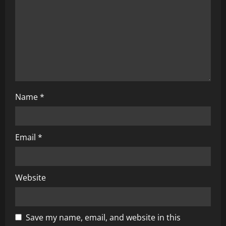
o
n
Name
*
Email
*
Website
Save my name, email, and website in this