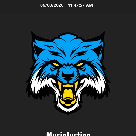
Skip
06/08/2026
11:47:59 AM
to
content
MusicJustice