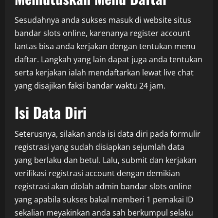
Sesudahnya anda sukses masuk di website situs
bandar slots online, karenanya register account
lantas bisa anda kerjakan dengan tentukan menu
daftar. Langkah yang lain dapat juga anda tentukan
serta kerjakan ialah mendaftarkan lewat live chat
yang disajikan faksi bandar waktu 24 jam.
Isi Data Diri
Seterusnya, silakan anda isi data diri pada formulir
registrasi yang sudah disiapkan sejumlah data
yang berlaku dan betul. Lalu, submit dan kerjakan
verifikasi registrasi account dengan demikian
registrasi akan diolah admin bandar slots online
yang apabila sukses bakal memberi 1 pemakai ID
sekalian meyakinkan anda sah berkumpul selaku