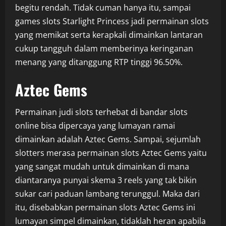
begitu rendah. Tidak cuman hanya itu, sampai
games slots Starlight Princess jadi permainan slots
yang memikat serta kerapkali dimainkan lantaran
cukup tangguh dalam memberinya keringanan
menang yang ditanggung RTP tinggi 96.50%.
Aztec Gems
Permainan judi slots terhebat di bandar slots
online bisa dipercaya yang lumayan ramai
dimainkan adalah Aztec Gems. Sampai, sejumlah
slotters merasa permainan slots Aztec Gems yaitu
yang sangat mudah untuk dimainkan di mana
diantaranya punyai skema 3 reels yang tak bikin
sukar cari paduan lambang terunggul. Maka dari
itu, disebabkan permainan slots Aztec Gems ini
lumayan simpel dimainkan, tidaklah heran apabila