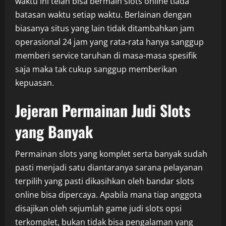
waktu ini telah bisa bermain slots online tiada
batasan waktu setiap waktu. Berlainan dengan
biasanya situs yang lain tidak ditambahkan jam
operasional 24 jam yang rata-rata hanya sanggup
memberi service taruhan di masa-masa spesifik
saja maka tak cukup sanggup memberikan
kepuasan.
Jejeran Permainan Judi Slots
yang Banyak
Permainan slots yang komplet serta banyak sudah
pasti menjadi satu diantaranya sarana pelayanan
terpilih yang pasti dikasihkan oleh bandar slots
online bisa dipercaya. Apabila mana tiap anggota
disajikan oleh sejumlah game judi slots opsi
terkomplet, bukan tidak bisa pengalaman yang