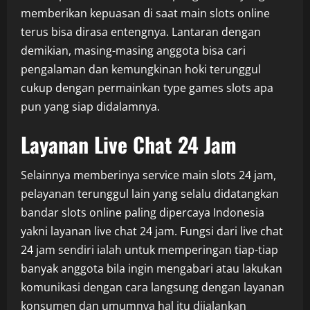
memberikan kepuasan di saat main slots online
terus bisa dirasa entengnya. Lantaran dengan
demikian, masing-masing anggota bisa cari
pengalaman dan kemungkinan hoki terunggul
cukup dengan permainkan type games slots apa
pun yang siap didalamnya.
Layanan Live Chat 24 Jam
Selainnya memberinya service main slots 24 jam,
pelayanan terunggul lain yang selalu didatangkan
bandar slots online paling dipercaya Indonesia
yakni layanan live chat 24 jam. Fungsi dari live chat
24 jam sendiri ialah untuk memperingan tiap-tiap
banyak anggota bila ingin mengabari atau lakukan
komunikasi dengan cara langsung dengan layanan
konsumen dan umumnya hal itu dijalankan