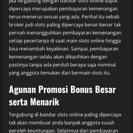
jika tergabung dengan bandar slots online dapat
dipercaya merupakan pembayaran kemenangan
terus-menerus sesuai yang ada. Perihal itu sebab
broker judi slots paling dipercaya benar-benar tak
pernah menangguhkan pembayaran kemenangan
setiap pesertanya di saat main slots online hingga
bisa menambah keyakinan. Sampai, pembayaran
kemenangan selalu akan dikasihkan dengan
pastinya tanpa ada perduli berapa saja nominal
yang anggota temukan dari bermain slots itu.
Agunan Promosi Bonus Besar
serta Menarik
Tergabung di bandar slots online paling dipercaya
tak akan membuat anda banyak anggota susah
peroleh keuntungan. Selainnya dari pembayaran