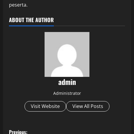
peserta.
ABOUT THE AUTHOR
admin
Administrator
Visit Website
View All Posts
P
Previous: