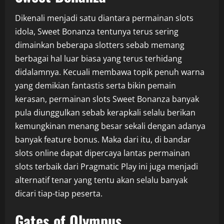
Dikenali menjadi satu diantara permainan slots
idola, Sweet Bonanza tentunya terus sering
dimainkan beberapa slotters sebab memang
berbagai hal luar biasa yang terus terhidang
didalamnya. Kecuali membawa topik penuh warna
yang demikian fantastis serta bikin pemain
kerasan, permainan slots Sweet Bonanza banyak
pula diunggulkan sebab kerapkali selalu berikan
kemungkinan menang besar sekali dengan adanya
banyak feature bonus. Maka dari itu, di bandar
slots online dapat dipercaya lantas permainan
slots terbaik dari Pragmatic Play ini juga menjadi
alternatif tenar yang tentu akan selalu banyak
dicari tiap-tiap peserta.
Gates of Olympus