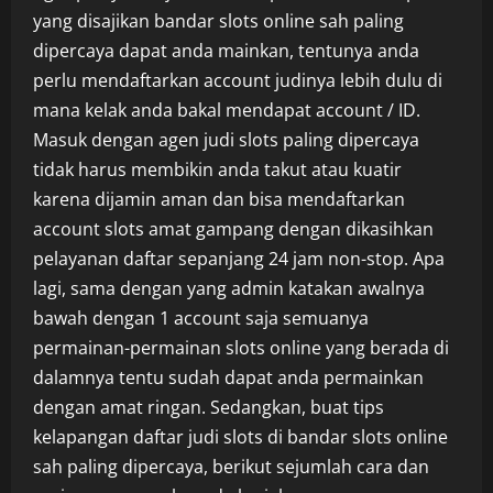
yang disajikan bandar slots online sah paling
dipercaya dapat anda mainkan, tentunya anda
perlu mendaftarkan account judinya lebih dulu di
mana kelak anda bakal mendapat account / ID.
Masuk dengan agen judi slots paling dipercaya
tidak harus membikin anda takut atau kuatir
karena dijamin aman dan bisa mendaftarkan
account slots amat gampang dengan dikasihkan
pelayanan daftar sepanjang 24 jam non-stop. Apa
lagi, sama dengan yang admin katakan awalnya
bawah dengan 1 account saja semuanya
permainan-permainan slots online yang berada di
dalamnya tentu sudah dapat anda permainkan
dengan amat ringan. Sedangkan, buat tips
kelapangan daftar judi slots di bandar slots online
sah paling dipercaya, berikut sejumlah cara dan