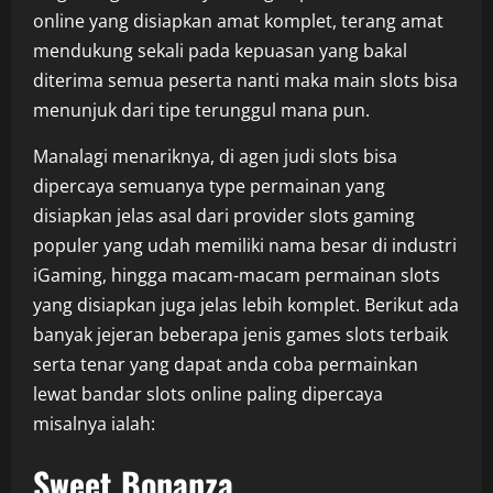
online yang disiapkan amat komplet, terang amat
mendukung sekali pada kepuasan yang bakal
diterima semua peserta nanti maka main slots bisa
menunjuk dari tipe terunggul mana pun.
Manalagi menariknya, di agen judi slots bisa
dipercaya semuanya type permainan yang
disiapkan jelas asal dari provider slots gaming
populer yang udah memiliki nama besar di industri
iGaming, hingga macam-macam permainan slots
yang disiapkan juga jelas lebih komplet. Berikut ada
banyak jejeran beberapa jenis games slots terbaik
serta tenar yang dapat anda coba permainkan
lewat bandar slots online paling dipercaya
misalnya ialah:
Sweet Bonanza