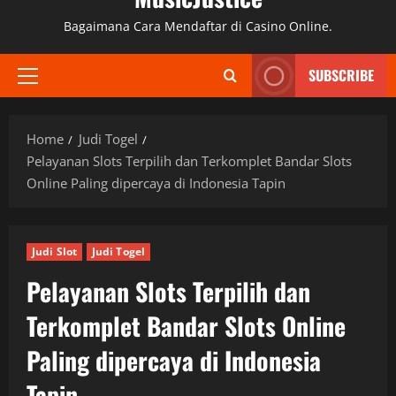
Bagaimana Cara Mendaftar di Casino Online.
SUBSCRIBE
Primary
Menu
Home
Judi Togel
Pelayanan Slots Terpilih dan Terkomplet Bandar Slots
Online Paling dipercaya di Indonesia Tapin
Judi Slot
Judi Togel
Pelayanan Slots Terpilih dan
Terkomplet Bandar Slots Online
Paling dipercaya di Indonesia
Tapin