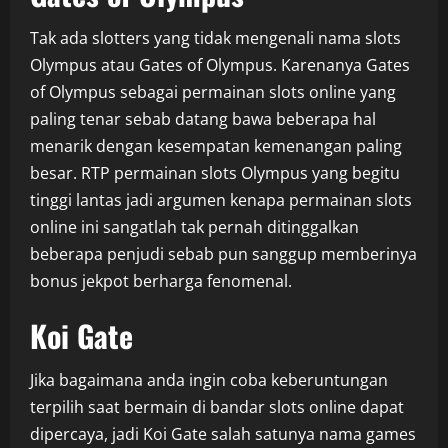
Tak ada slotters yang tidak mengenali nama slots
Olympus atau Gates of Olympus. Karenanya Gates
of Olympus sebagai permainan slots online yang
paling tenar sebab datang bawa beberapa hal
menarik dengan kesempatan kemenangan paling
besar. RTP permainan slots Olympus yang begitu
tinggi lantas jadi argumen kenapa permainan slots
online ini sangatlah tak pernah ditinggalkan
beberapa penjudi sebab pun sanggup memberinya
bonus jekpot berharga fenomenal.
Koi Gate
Jika bagaimana anda ingin coba keberuntungan
terpilih saat bermain di bandar slots online dapat
dipercaya, jadi Koi Gate salah satunya nama games