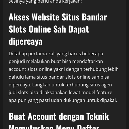
sesinya yang perlu anda kerjakan:
Akses Website Situs Bandar
Slots Online Sah Dapat
dipercaya
Di tahap pertama-kali yang harus beberapa
penjudi melakukan buat bisa mendaftarkan
account slots online yakni dengan terhubung lebih
dahulu lama situs bandar slots online sah bisa
dipercaya. Langkah untuk terhubung situs agen
judi slots bisa dilaksanakan lewat model feature
apa pun yang pasti udah dukungan untuk dipakai.
Buat Account dengan Teknik
Memutuskan Menu Daftar