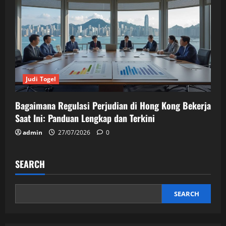
Judi Togel
Bagaimana Regulasi Perjudian di Hong Kong Bekerja
Saat Ini: Panduan Lengkap dan Terkini
admin
27/07/2026
0
SEARCH
SEARCH