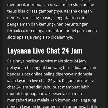
memberikan kepuasan di saat main slots online
terus bisa dirasa gampangnya. Karena dengan
demikian, masing-masing anggota bisa cari
pengalaman dan kemungkinan peruntungan
terbaik cukup dengan mainkan model permainan
slots apa saja yang siap didalamnya.
Layanan Live Chat 24 Jam
Selainnya berikan service main slots 24 jam,
pelayanan terunggul lain yang terus didatangkan
bandar slots online paling dipercaya Indonesia
ialah layanan live chat 24 jam. Kegunaan dari live
chat 24 jam sendiri yaitu buat membuat lebih
mudah tiap-tiap banyak peserta bila mau
mengabari atau melakukan komunikasi langsung
dengan layanan konsumen serta umumnya hal itu