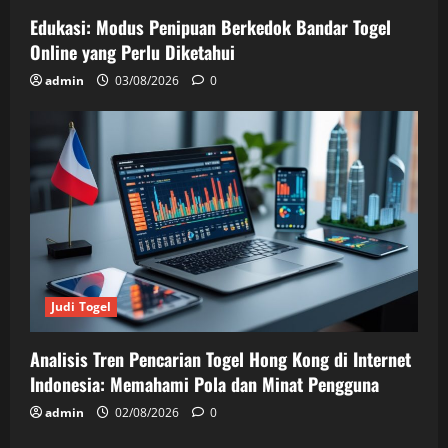
Edukasi: Modus Penipuan Berkedok Bandar Togel
Online yang Perlu Diketahui
admin
03/08/2026
0
Judi Togel
Analisis Tren Pencarian Togel Hong Kong di Internet
Indonesia: Memahami Pola dan Minat Pengguna
admin
02/08/2026
0