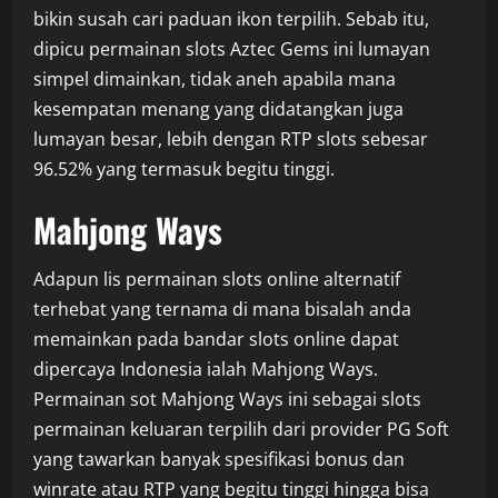
bikin susah cari paduan ikon terpilih. Sebab itu,
dipicu permainan slots Aztec Gems ini lumayan
simpel dimainkan, tidak aneh apabila mana
kesempatan menang yang didatangkan juga
lumayan besar, lebih dengan RTP slots sebesar
96.52% yang termasuk begitu tinggi.
Mahjong Ways
Adapun lis permainan slots online alternatif
terhebat yang ternama di mana bisalah anda
memainkan pada bandar slots online dapat
dipercaya Indonesia ialah Mahjong Ways.
Permainan sot Mahjong Ways ini sebagai slots
permainan keluaran terpilih dari provider PG Soft
yang tawarkan banyak spesifikasi bonus dan
winrate atau RTP yang begitu tinggi hingga bisa