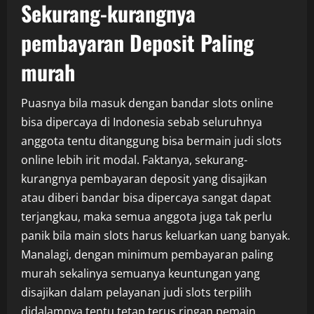
Sekurang-kurangnya
pembayaran Deposit Paling
murah
Puasnya bila masuk dengan bandar slots online
bisa dipercaya di Indonesia sebab seluruhnya
anggota tentu ditanggung bisa bermain judi slots
online lebih irit modal. Faktanya, sekurang-
kurangnya pembayaran deposit yang disajikan
atau diberi bandar bisa dipercaya sangat dapat
terjangkau, maka semua anggota juga tak perlu
panik bila main slots harus keluarkan uang banyak.
Manalagi, dengan minimum pembayaran paling
murah sekalinya semuanya keuntungan yang
disajikan dalam pelayanan judi slots terpilih
didalamnya tentu tetap terus ringan pemain