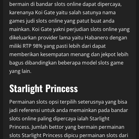
bermain di bandar slots online dapat dipercaya,
karenanya Koi Gate yaitu salah satunya nama
games judi slots online yang patut buat anda
mainkan. Koi Gate yakni perjudian slots online yang
dikeluarkan provider lama yaitu Habanero dengan
miliki RTP 98% yang pasti lebih dari dapat
memberikan kesempatan menang dan jekpot lebih
bagus dibandingkan beberapa model slots game
yang lain.
Starlight Princess
Permainan slots opsi terpilih seterusnya yang bisa
jadi referensi untuk anda memainkan pada bandar
slots online paling dipercaya ialah Starlight
Princess. Jumlah bettor yang bermain permainan
slots Starlight Princess dipicu permainan slots dari