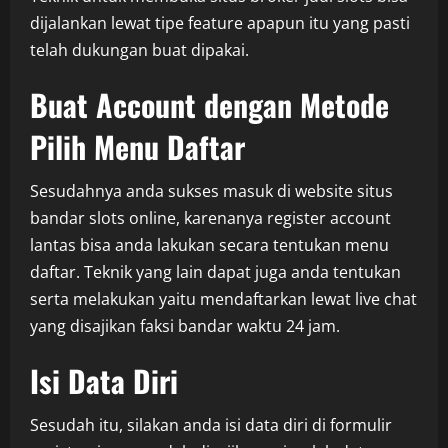
dijalankan lewat tipe feature apapun itu yang pasti
telah dukungan buat dipakai.
Buat Account dengan Metode
Pilih Menu Daftar
Sesudahnya anda sukses masuk di website situs
bandar slots online, karenanya register account
lantas bisa anda lakukan secara tentukan menu
daftar. Teknik yang lain dapat juga anda tentukan
serta melakukan yaitu mendaftarkan lewat live chat
yang disajikan faksi bandar waktu 24 jam.
Isi Data Diri
Sesudah itu, silakan anda isi data diri di formulir