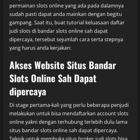
permainan slots online yang ada pada dalamnya
sudah pasti dapat anda mainkan dengan begitu
gampang. Saat itu, buat tutorial keluasaan daftar
judi slots di bandar slots online sah dapat
dipercaya, tersebut sejumlah cara serta stepnya
yang harus anda kerjakan:
Akses Website Situs Bandar
Slots Online Sah Dapat
dipercaya
Di stage pertama-kali yang perlu beberapa penjudi
melakukan untuk bisa mendaftarkan account slots
online yakni dengan terhubung terlebih dulu lama
situs bandar slots online sah dapat dipercaya.
Teknik untuk membuka situs broker judi slots bisa