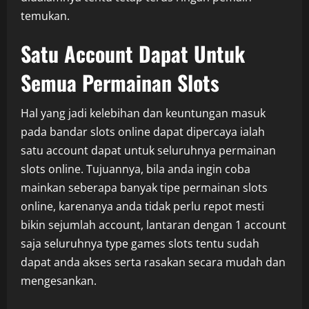
temukan.
Satu Account Dapat Untuk
Semua Permainan Slots
Hal yang jadi kelebihan dan keuntungan masuk
pada bandar slots online dapat dipercaya ialah
satu account dapat untuk seluruhnya permainan
slots online. Tujuannya, bila anda ingin coba
mainkan seberapa banyak tipe permainan slots
online, karenanya anda tidak perlu repot mesti
bikin sejumlah account, lantaran dengan 1 account
saja seluruhnya type games slots tentu sudah
dapat anda akses serta rasakan secara mudah dan
mengesankan.