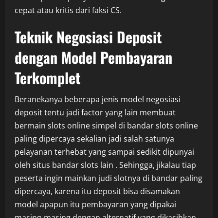
cepat atau kritis dari faksi CS.
Teknik Negosiasi Deposit
dengan Model Pembayaran
Terkomplet
Beranekanya beberapa jenis model negosiasi
deposit tentu jadi factor yang lain membuat
bermain slots online simpel di bandar slots online
paling dipercaya sekalian jadi salah satunya
pelayanan terhebat yang sampai sedikit dipunyai
oleh situs bandar slots lain . Sehingga, jikalau tiap
peserta ingin mainkan judi slotnya di bandar paling
dipercaya, karena itu deposit bisa disamakan
model apapun itu pembayaran yang dipakai
masing-masing dengan alternatif yang dikasihkan