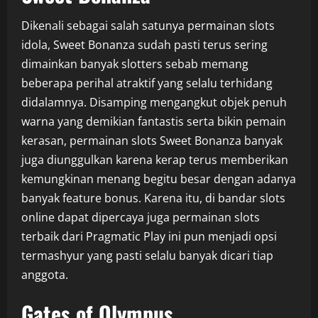
Dikenali sebagai salah satunya permainan slots
idola, Sweet Bonanza sudah pasti terus sering
dimainkan banyak slotters sebab memang
beberapa perihal atraktif yang selalu terhidang
didalamnya. Disamping mengangkut objek penuh
warna yang demikian fantastis serta bikin pemain
kerasan, permainan slots Sweet Bonanza banyak
juga diunggulkan karena kerap terus memberikan
kemungkinan menang begitu besar dengan adanya
banyak feature bonus. Karena itu, di bandar slots
online dapat dipercaya juga permainan slots
terbaik dari Pragmatic Play ini pun menjadi opsi
termashyur yang pasti selalu banyak dicari tiap
anggota.
Gates of Olympus