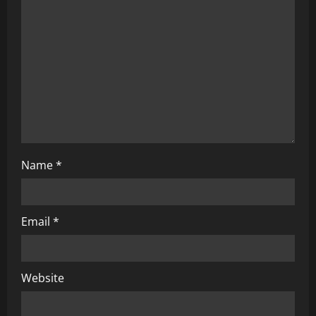
i
o
n
Name
*
Email
*
Website