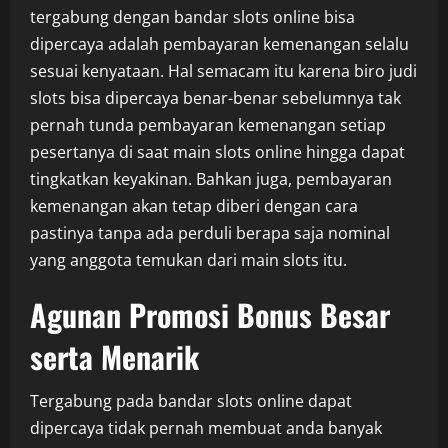
tergabung dengan bandar slots online bisa
dipercaya adalah pembayaran kemenangan selalu
sesuai kenyataan. Hal semacam itu karena biro judi
slots bisa dipercaya benar-benar sebelumnya tak
pernah tunda pembayaran kemenangan setiap
pesertanya di saat main slots online hingga dapat
tingkatkan keyakinan. Bahkan juga, pembayaran
kemenangan akan tetap diberi dengan cara
pastinya tanpa ada perduli berapa saja nominal
yang anggota temukan dari main slots itu.
Agunan Promosi Bonus Besar
serta Menarik
Tergabung pada bandar slots online dapat
dipercaya tidak pernah membuat anda banyak