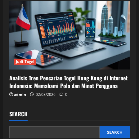
Judi Togel
Analisis Tren Pencarian Togel Hong Kong di Internet
Indonesia: Memahami Pola dan Minat Pengguna
admin
02/08/2026
0
SEARCH
SEARCH