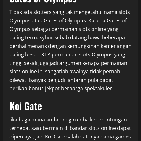
Tidak ada slotters yang tak mengetahui nama slots
Olympus atau Gates of Olympus. Karena Gates of
Olympus sebagai permainan slots online yang
paling termasyhur sebab datang bawa beberapa
perihal menarik dengan kemungkinan kemenangan
paling besar. RTP permainan slots Olympus yang
tinggi sekali juga jadi argumen kenapa permainan
slots online ini sangatlah awalnya tidak pernah
dilewati banyak penjudi lantaran pula dapat
berikan bonus jekpot berharga spektakuler.
Koi Gate
Jika bagaimana anda pengin coba keberuntungan
terhebat saat bermain di bandar slots online dapat
dipercaya, jadi Koi Gate salah satunya nama games