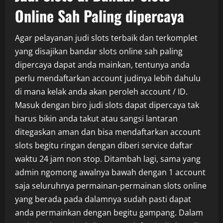
Online Sah Paling dipercaya
Agar pelayanan judi slots terbaik dan terkomplet
yang disajikan bandar slots online sah paling
dipercaya dapat anda mainkan, tentunya anda
perlu mendaftarkan account judinya lebih dahulu
di mana kelak anda akan peroleh account / ID.
Masuk dengan biro judi slots dapat dipercaya tak
harus bikin anda takut atau sangsi lantaran
ditegaskan aman dan bisa mendaftarkan account
slots begitu ringan dengan diberi service daftar
waktu 24 jam non stop. Ditambah lagi, sama yang
admin ngomong awalnya bawah dengan 1 account
saja seluruhnya permainan-permainan slots online
yang berada pada dalamnya sudah pasti dapat
anda permainkan dengan begitu gampang. Dalam