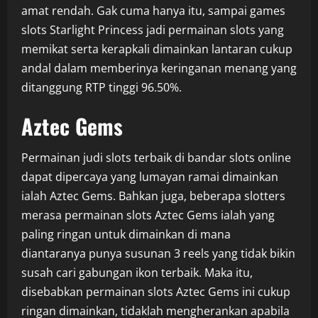
amat rendah. Gak cuma hanya itu, sampai games
slots Starlight Princess jadi permainan slots yang
memikat serta kerapkali dimainkan lantaran cukup
andal dalam memberinya keringanan menang yang
ditanggung RTP tinggi 96.50%.
Aztec Gems
Permainan judi slots terbaik di bandar slots online
dapat dipercaya yang lumayan ramai dimainkan
ialah Aztec Gems. Bahkan juga, beberapa slotters
merasa permainan slots Aztec Gems ialah yang
paling ringan untuk dimainkan di mana
diantaranya punya susunan 3 reels yang tidak bikin
susah cari gabungan ikon terbaik. Maka itu,
disebabkan permainan slots Aztec Gems ini cukup
ringan dimainkan, tidaklah mengherankan apabila