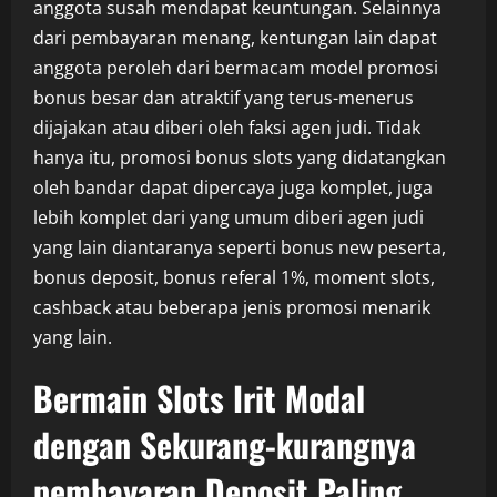
anggota susah mendapat keuntungan. Selainnya
dari pembayaran menang, kentungan lain dapat
anggota peroleh dari bermacam model promosi
bonus besar dan atraktif yang terus-menerus
dijajakan atau diberi oleh faksi agen judi. Tidak
hanya itu, promosi bonus slots yang didatangkan
oleh bandar dapat dipercaya juga komplet, juga
lebih komplet dari yang umum diberi agen judi
yang lain diantaranya seperti bonus new peserta,
bonus deposit, bonus referal 1%, moment slots,
cashback atau beberapa jenis promosi menarik
yang lain.
Bermain Slots Irit Modal
dengan Sekurang-kurangnya
pembayaran Deposit Paling