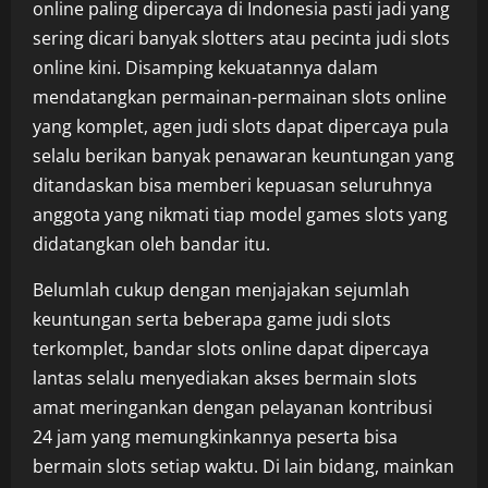
online paling dipercaya di Indonesia pasti jadi yang
sering dicari banyak slotters atau pecinta judi slots
online kini. Disamping kekuatannya dalam
mendatangkan permainan-permainan slots online
yang komplet, agen judi slots dapat dipercaya pula
selalu berikan banyak penawaran keuntungan yang
ditandaskan bisa memberi kepuasan seluruhnya
anggota yang nikmati tiap model games slots yang
didatangkan oleh bandar itu.
Belumlah cukup dengan menjajakan sejumlah
keuntungan serta beberapa game judi slots
terkomplet, bandar slots online dapat dipercaya
lantas selalu menyediakan akses bermain slots
amat meringankan dengan pelayanan kontribusi
24 jam yang memungkinkannya peserta bisa
bermain slots setiap waktu. Di lain bidang, mainkan