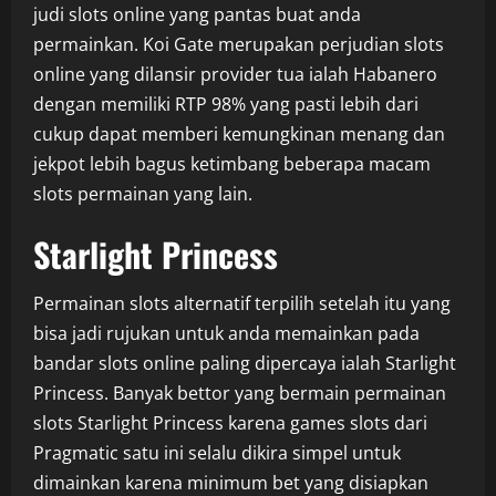
judi slots online yang pantas buat anda
permainkan. Koi Gate merupakan perjudian slots
online yang dilansir provider tua ialah Habanero
dengan memiliki RTP 98% yang pasti lebih dari
cukup dapat memberi kemungkinan menang dan
jekpot lebih bagus ketimbang beberapa macam
slots permainan yang lain.
Starlight Princess
Permainan slots alternatif terpilih setelah itu yang
bisa jadi rujukan untuk anda memainkan pada
bandar slots online paling dipercaya ialah Starlight
Princess. Banyak bettor yang bermain permainan
slots Starlight Princess karena games slots dari
Pragmatic satu ini selalu dikira simpel untuk
dimainkan karena minimum bet yang disiapkan