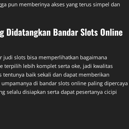
ngga pun memberinya akses yang terus simpel dan
g Didatangkan Bandar Slots Online
ar judi slots bisa memperlihatkan bagaimana
e terpilih lebih komplet serta oke, jadi kwalitas
as tentunya baik sekali dan dapat memberikan
umpamanya di bandar slots online paling dipercaya
g selalu disiapkan serta dapat pesertanya cicipi