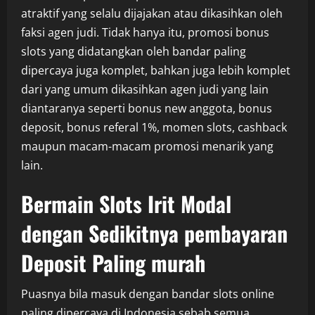
atraktif yang selalu dijajakan atau dikasihkan oleh
faksi agen judi. Tidak hanya itu, promosi bonus
slots yang didatangkan oleh bandar paling
dipercaya juga komplet, bahkan juga lebih komplet
dari yang umum dikasihkan agen judi yang lain
diantaranya seperti bonus new anggota, bonus
deposit, bonus referal 1%, momen slots, cashback
maupun macam-macam promosi menarik yang
lain.
Bermain Slots Irit Modal
dengan Sedikitnya pembayaran
Deposit Paling murah
Puasnya bila masuk dengan bandar slots online
paling dipercaya di Indonesia sebab semua