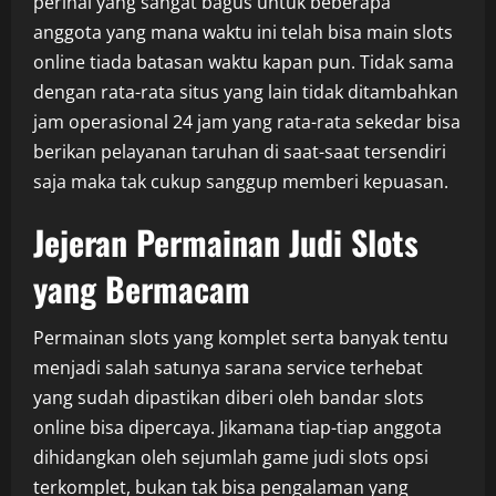
perihal yang sangat bagus untuk beberapa
anggota yang mana waktu ini telah bisa main slots
online tiada batasan waktu kapan pun. Tidak sama
dengan rata-rata situs yang lain tidak ditambahkan
jam operasional 24 jam yang rata-rata sekedar bisa
berikan pelayanan taruhan di saat-saat tersendiri
saja maka tak cukup sanggup memberi kepuasan.
Jejeran Permainan Judi Slots
yang Bermacam
Permainan slots yang komplet serta banyak tentu
menjadi salah satunya sarana service terhebat
yang sudah dipastikan diberi oleh bandar slots
online bisa dipercaya. Jikamana tiap-tiap anggota
dihidangkan oleh sejumlah game judi slots opsi
terkomplet, bukan tak bisa pengalaman yang