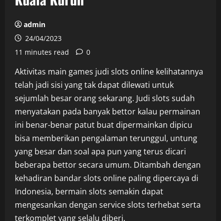
admin
24/04/2023
11 minutes read
0
Aktivitas main games judi slots online kelihatannya
telah jadi sisi yang tak dapat dilewati untuk
sejumlah besar orang sekarang. Judi slots sudah
menyatakan pada banyak bettor kalau permainan
ini benar-benar patut buat dipermainkan dipicu
bisa memberikan pengalaman terunggul, untung
yang besar dan soal apa pun yang terus dicari
beberapa bettor secara umum. Ditambah dengan
kehadiran bandar slots online paling dipercaya di
Indonesia, bermain slots semakin dapat
mengesankan dengan service slots terhebat serta
terkomplet yang selalu diberi.