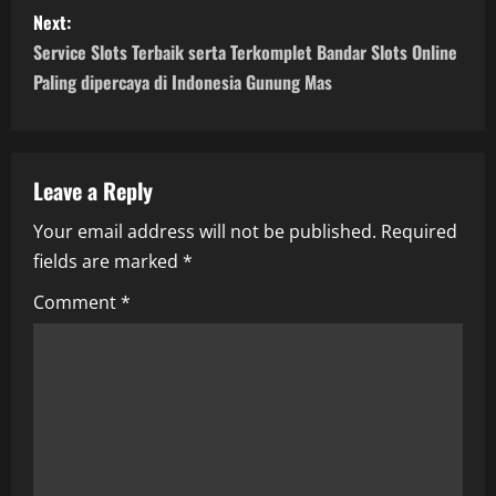
Next:
t
Service Slots Terbaik serta Terkomplet Bandar Slots Online
n
Paling dipercaya di Indonesia Gunung Mas
a
v
Leave a Reply
i
Your email address will not be published.
Required
fields are marked
*
g
Comment
*
a
t
i
o