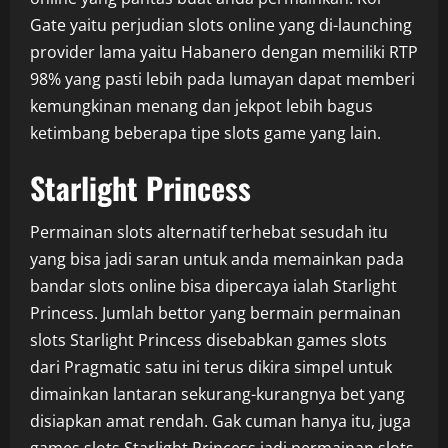
Gate yaitu perjudian slots online yang di-launching
provider lama yaitu Habanero dengan memiliki RTP
98% yang pasti lebih pada lumayan dapat memberi
kemungkinan menang dan jekpot lebih bagus
ketimbang beberapa tipe slots game yang lain.
Starlight Princess
Permainan slots alternatif terhebat sesudah itu
yang bisa jadi saran untuk anda memainkan pada
bandar slots online bisa dipercaya ialah Starlight
Princess. Jumlah bettor yang bermain permainan
slots Starlight Princess disebabkan games slots
dari Pragmatic satu ini terus dikira simpel untuk
dimainkan lantaran sekurang-kurangnya bet yang
disiapkan amat rendah. Gak cuman hanya itu, juga