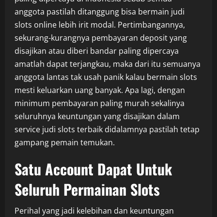
anggota pastilah ditanggung bisa bermain judi
slots online lebih irit modal. Pertimbangannya,
sekurang-kurangnya pembayaran deposit yang
disajikan atau diberi bandar paling dipercaya
amatlah dapat terjangkau, maka dari itu semuanya
anggota lantas tak usah panik kalau bermain slots
mesti keluarkan uang banyak. Apa lagi, dengan
minimum pembayaran paling murah sekalinya
seluruhnya keuntungan yang disajikan dalam
service judi slots terbaik didalamnya pastilah tetap
gampang pemain temukan.
Satu Account Dapat Untuk
Seluruh Permainan Slots
Perihal yang jadi kelebihan dan keuntungan