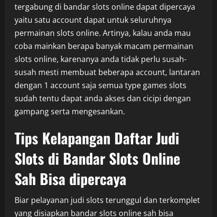
tergabung di bandar slots online dapat dipercaya
yaitu satu account dapat untuk seluruhnya
permainan slots online. Artinya, kalau anda mau
coba mainkan berapa banyak macam permainan
slots online, karenanya anda tidak perlu susah-
susah mesti membuat beberapa account, lantaran
dengan 1 account saja semua type games slots
sudah tentu dapat anda akses dan cicipi dengan
gampang serta mengesankan.
Tips Kelapangan Daftar Judi
Slots di Bandar Slots Online
Sah Bisa dipercaya
Biar pelayanan judi slots terunggul dan terkomplet
yang disiapkan bandar slots online sah bisa