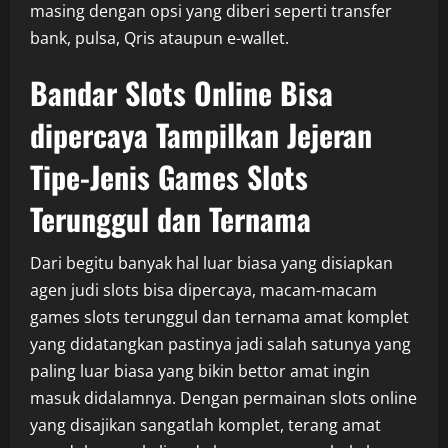
masing dengan opsi yang diberi seperti transfer
bank, pulsa, Qris ataupun e-wallet.
Bandar Slots Online Bisa
dipercaya Tampilkan Jejeran
Tipe-Jenis Games Slots
Terunggul dan Ternama
Dari begitu banyak hal luar biasa yang disiapkan
agen judi slots bisa dipercaya, macam-macam
games slots terunggul dan ternama amat komplet
yang didatangkan pastinya jadi salah satunya yang
paling luar biasa yang bikin bettor amat ingin
masuk didalamnya. Dengan permainan slots online
yang disajikan sangatlah komplet, terang amat