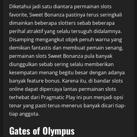
Diketahui jadi satu diantara permainan slots
favorite, Sweet Bonanza pastinya terus seringkali
dimainkan beberapa slotters sebab beberapa
perihal atraktif yang selalu tersuguh didalamnya.
Disamping mengangkut objek penuh warna yang
demikian fantastis dan membuat pemain senang,
permainan slots Sweet Bonanza pula banyak
diunggulkan sebab sering selalu memberikan
kesempatan menang begitu besar dengan adanya
banyak feature bonus. Karena itu, di bandar slots
online dapat dipercaya lantas permainan slots
terhebat dari Pragmatic Play ini pun menjadi opsi
tenar yang pasti terus-menerus banyak dicari tiap-
tiap anggota.
Gates of Olympus