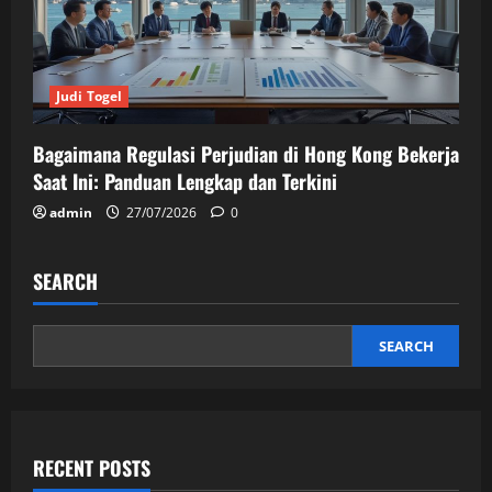
Judi Togel
Bagaimana Regulasi Perjudian di Hong Kong Bekerja
Saat Ini: Panduan Lengkap dan Terkini
admin
27/07/2026
0
SEARCH
SEARCH
RECENT POSTS