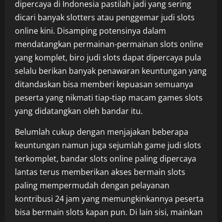
dipercaya di Indonesia pastilah jadi yang sering
dicari banyak slotters atau penggemar judi slots
online kini. Disamping potensinya dalam
mendatangkan permainan-permainan slots online
yang komplet, biro judi slots dapat dipercaya pula
selalu berikan banyak penawaran keuntungan yang
ditandaskan bisa memberi kepuasan semuanya
peserta yang nikmati tiap-tiap macam games slots
yang didatangkan oleh bandar itu.
Belumlah cukup dengan menjajakan beberapa
keuntungan namun juga sejumlah game judi slots
terkomplet, bandar slots online paling dipercaya
lantas terus memberikan akses bermain slots
paling mempermudah dengan pelayanan
kontribusi 24 jam yang memungkinkannya peserta
bisa bermain slots kapan pun. Di lain sisi, mainkan