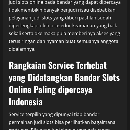
judi slots online pada bandar yang dapat dipercaya
tidak membikin banyak penjudi risau disebabkan
pelayanan judi slots yang diberi pastilah sudah
diperlengkapi oleh prosedur keamanan yang baik
sekali serta oke maka pula memberinya akses yang
terus ringan dan nyaman buat semuanya anggota
didalamnya.
Rangkaian Service Terhebat
yang Didatangkan Bandar Slots
Online Paling dipercaya
Indonesia
Service terpilih yang dipunyai tiap bandar
permainan judi slots bisa perlihatkan bagaimana