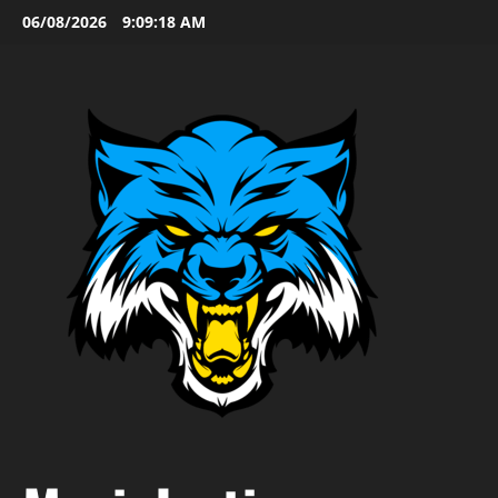
Skip
06/08/2026
9:09:19 AM
to
content