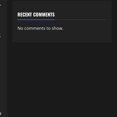
,
RECENT COMMENTS
No comments to show.
g
,
a