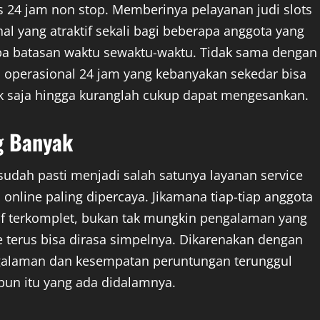
ts 24 jam non stop. Memberinya pelayanan judi slots
hal yang atraktif sekali bagi beberapa anggota yang
npa batasan waktu sewaktu-waktu. Tidak sama dengan
am operasional 24 jam yang kebanyakan sekedar bisa
ik saja hingga kuranglah cukup dapat mengesankan.
g Banyak
udah pasti menjadi salah satunya layanan service
 online paling dipercaya. Jikamana tiap-tiap anggota
atif terkomplet, bukan tak mungkin pengalaman yang
 terus bisa dirasa simpelnya. Dikarenakan dengan
ngalaman dan kesempatan peruntungan terunggul
pun itu yang ada didalamnya.