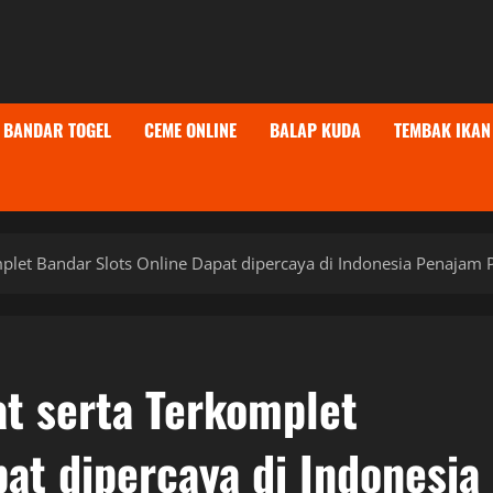
BANDAR TOGEL
CEME ONLINE
BALAP KUDA
TEMBAK IKAN
plet Bandar Slots Online Dapat dipercaya di Indonesia Penajam 
at serta Terkomplet
at dipercaya di Indonesia