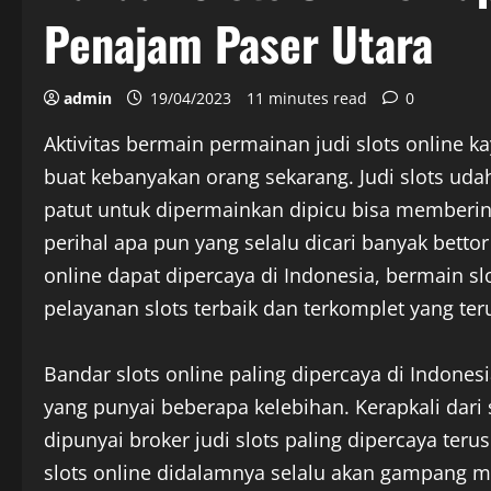
Penajam Paser Utara
admin
19/04/2023
11 minutes read
0
Aktivitas bermain permainan judi slots online ka
buat kebanyakan orang sekarang. Judi slots udah
patut untuk dipermainkan dipicu bisa memberi
perihal apa pun yang selalu dicari banyak bet
online dapat dipercaya di Indonesia, bermain 
pelayanan slots terbaik dan terkomplet yang te
Bandar slots online paling dipercaya di Indone
yang punyai beberapa kelebihan. Kerapkali dar
dipunyai broker judi slots paling dipercaya teru
slots online didalamnya selalu akan gampang 