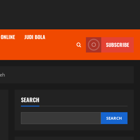
 ONLINE
JUDI BOLA
SUBSCRIBE
weh
SEARCH
SEARCH