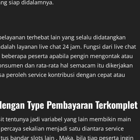
ng siap didalamnya.
pelayanan terhebat lain yang selalu didatangkan
dalah layanan live chat 24 jam. Fungsi dari live chat
p beberapa peserta apabila pengin mengontak atau
nsumen dan rata-rata hal semacam itu dikerjakan
sa peroleh service kontribusi dengan cepat atau
 dengan Type Pembayaran Terkomplet
tentunya jadi variabel yang lain membikin main
dipercaya sekalian menjadi satu diantara service
tus bandar slots lain . Maka, bila tiap peserta ingin