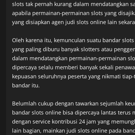
slots tak pernah kurang dalam mendatangkan sar
apabila permainan-permainan slots yang disajik
yang disiapkan agen judi slots online lain sekara
Oleh karena itu, kemunculan suatu bandar slots 
yang paling diburu banyak slotters atau penggem
dalam mendatangkan permainan-permainan slots 
dipercaya selalu memberi banyak sekali penaw
kepuasan seluruhnya peserta yang nikmati tiap
bandar itu.
Belumlah cukup dengan tawarkan sejumlah keun
bandar slots online bisa dipercaya lantas ter
dengan service kontribusi 24 jam yang memungk
lain bagian, mainkan judi slots online pada ba