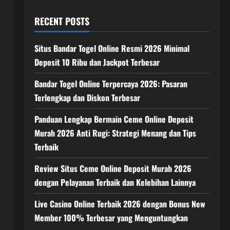
RECENT POSTS
Situs Bandar Togel Online Resmi 2026 Minimal
Deposit 10 Ribu dan Jackpot Terbesar
Bandar Togel Online Terpercaya 2026: Pasaran
Terlengkap dan Diskon Terbesar
Panduan Lengkap Bermain Ceme Online Deposit
Murah 2026 Anti Rugi: Strategi Menang dan Tips
Terbaik
Review Situs Ceme Online Deposit Murah 2026
dengan Pelayanan Terbaik dan Kelebihan Lainnya
Live Casino Online Terbaik 2026 dengan Bonus New
Member 100% Terbesar yang Menguntungkan