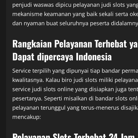
penjudi waswas dipicu pelayanan judi slots yan
mekanisme keamanan yang baik sekali serta oke
dan nyaman buat seluruhnya peserta didalamny
Rangkaian Pelayanan Terhebat ya
Dapat dipercaya Indonesia
Service terpilih yang dipunyai tiap bandar per
kwalitasnya. Kalau biro judi slots miliki pelaya
service judi slots online yang disiapkan juga t
pesertanya. Seperti misalkan di bandar slots on
pelayanan terunggul yang terus-menerus disaji
mencakup:
Pelayanan Slots Terhebat 24 Jam