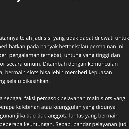
tannya telah jadi sisi yang tidak dapat dilewati untuk
perlihatkan pada banyak bettor kalau permainan ini
ri pengalaman terhebat, untung yang tinggi dan
bettor secara umum. Ditambah dengan kemunculan
ia, bermain slots bisa lebih memberi kepuasan
ng selalu dikasihkan.
sia sebagai faksi pemasok pelayanan main slots yang
erapa kelebihan atau keunggulan yang dipunyai
agunan jika tiap-tiap anggota lantas yang bermain
beberapa keuntungan. Sebab, bandar pelayanan judi