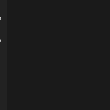
a
m
a