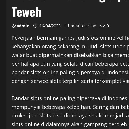
Teweh
admin
16/04/2023
11 minutes read
0
Pekerjaan bermain games judi slots online keliha
kebanyakan orang sekarang ini. Judi slots udah 
wajar buat dipermainkan disebabkan bisa membe
perihal apa pun yang selalu dicari beberapa 
bandar slots online paling dipercaya di Indones
dengan service slots terpilih serta terkomplet ya
Bandar slots online paling dipercaya di Indone
mempunyai beberapa kelebihan. Sering dari beb
broker judi slots bisa dipercaya selalu menjadi 
slots online didalamnya akan gampang peroleh 