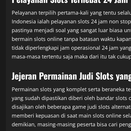
Pelayanan terpilih pertama-kali yang tentu selal
Indonesia ialah pelayanan slots 24 jam non sto
pastinya menjadi soal yang sangat luar biasa un
bermain slots online tanpa batasan waktu kapan
tidak diperlengkapi jam operasional 24 jam ya
masa-masa tertentu saja maka dari itu tak cuk
Jejeran Permainan Judi Slots yan
Permainan slots yang komplet serta beraneka te
yang sudah dipastikan diberi oleh bandar slots o
disajikan oleh beberapa game judi slots altern
memberi kepuasan di saat main slots online se
demikian, masing-masing peserta bisa cari pen