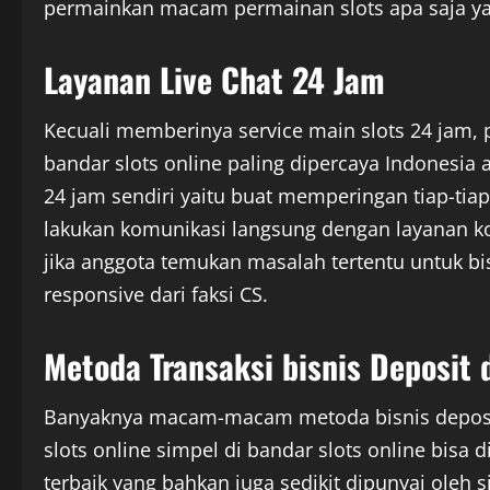
permainkan macam permainan slots apa saja ya
Layanan Live Chat 24 Jam
Kecuali memberinya service main slots 24 jam, 
bandar slots online paling dipercaya Indonesia a
24 jam sendiri yaitu buat memperingan tiap-tia
lakukan komunikasi langsung dengan layanan ko
jika anggota temukan masalah tertentu untuk bi
responsive dari faksi CS.
Metoda Transaksi bisnis Deposit
Banyaknya macam-macam metoda bisnis deposit 
slots online simpel di bandar slots online bisa 
terbaik yang bahkan juga sedikit dipunyai oleh si