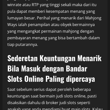
winrate atau RTP yang tinggi sekali maka dari itu
pula dapat memberi kesempatan menang yang
lumayan besar. Perihal yang menarik dari Mahjong
Ways ialah penampilan atau obyek bermainnya
yang mengangkat permainan mahjong dengan
pembayaran menang yang bisa bertambah dalam
tiap putarannya.
Sederetan Keuntungan Menarik
Bila Masuk dengan Bandar
Slots Online Paling dipercaya
Saat sebelum serius dapat peroleh beberapa
keuntungan saat bermain judi slots online, pasti
disaksikan dahulu di broker judi slots seperti
apakah yang anda mendiami buat main slots. Kalau