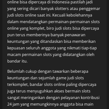
online bisa dipercaya di Indonesia pastilah jadi
yang sering dicari banyak slotters atau penggemar
judi slots online saat ini. Kecuali kebolehannya
dalam mendatangkan permainan-permainan slots
online yang komplet, biro judi slots bisa dipercaya
pun terus memberinya banyak penawaran
keuntungan yang ditandaskan bisa memberikan
kepuasan seluruh anggota yang nikmati tiap-tiap
macam permainan slots yang didatangkan oleh
bandar itu.
Belumlah cukup dengan tawarkan beberapa
keuntungan dan sejumlah game judi slots
terkomplet, bandar slots online paling dipercaya
juga terus menyuguhkan akses bermain slots
sangat meringankan dengan pelayanan kontribusi
24 jam yang memungkinnya anggota bisa main