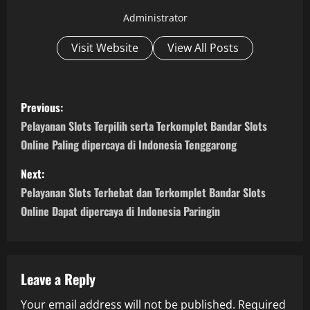
Administrator
Visit Website
View All Posts
P
Previous:
o
Pelayanan Slots Terpilih serta Terkomplet Bandar Slots
Online Paling dipercaya di Indonesia Tenggarong
s
Next:
t
Pelayanan Slots Terhebat dan Terkomplet Bandar Slots
n
Online Dapat dipercaya di Indonesia Paringin
a
v
Leave a Reply
i
Your email address will not be published.
Required