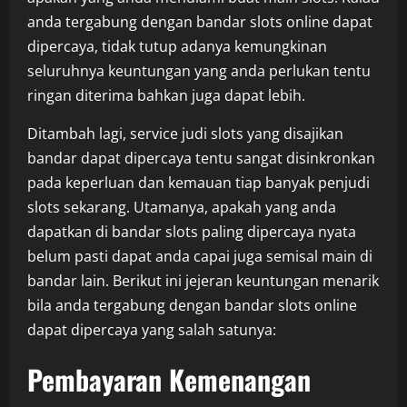
anda tergabung dengan bandar slots online dapat
dipercaya, tidak tutup adanya kemungkinan
seluruhnya keuntungan yang anda perlukan tentu
ringan diterima bahkan juga dapat lebih.
Ditambah lagi, service judi slots yang disajikan
bandar dapat dipercaya tentu sangat disinkronkan
pada keperluan dan kemauan tiap banyak penjudi
slots sekarang. Utamanya, apakah yang anda
dapatkan di bandar slots paling dipercaya nyata
belum pasti dapat anda capai juga semisal main di
bandar lain. Berikut ini jejeran keuntungan menarik
bila anda tergabung dengan bandar slots online
dapat dipercaya yang salah satunya:
Pembayaran Kemenangan