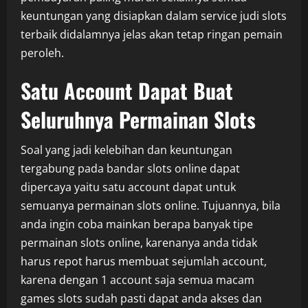
keuntungan yang disiapkan dalam service judi slots
terbaik didalamnya jelas akan tetap ringan pemain
peroleh.
Satu Account Dapat Buat
Seluruhnya Permainan Slots
Soal yang jadi kelebihan dan keuntungan
tergabung pada bandar slots online dapat
dipercaya yaitu satu account dapat untuk
semuanya permainan slots online. Tujuannya, bila
anda ingin coba mainkan berapa banyak tipe
permainan slots online, karenanya anda tidak
harus repot harus membuat sejumlah account,
karena dengan 1 account saja semua macam
games slots sudah pasti dapat anda akses dan