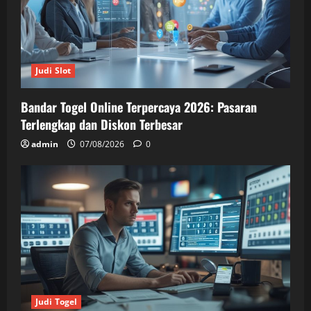
Judi Slot
Bandar Togel Online Terpercaya 2026: Pasaran
Terlengkap dan Diskon Terbesar
admin
07/08/2026
0
Judi Togel