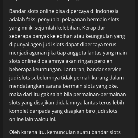
Bandar slots online bisa dipercaya di Indonesia
adalah faksi penyuplai pelayanan bermain slots
yang miliki sejumlah kelebihan. Kerap dari
seberapa banyak kelebihan atau keunggulan yang
dipunyai agen judi slots dapat dipercaya terus
menjadi agunan jika tiap anggota lantas yang main
slots online didalamnya akan ringan peroleh
beberapa keuntungan. Lantaran, bandar service
judi slots sebelumnya tidak pernah kurang dalam
mendatangkan sarana bermain slots yang oke,
maka dari itu gak salah bila permainan-permainan
slots yang disajikan didalamnya lantas terus lebih
komplet daripada yang disajikan biro judi slots
online lain waktu ini.
Oleh karena itu, kemunculan suatu bandar slots