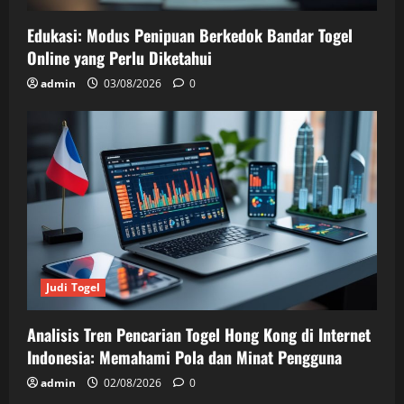
Edukasi: Modus Penipuan Berkedok Bandar Togel
Online yang Perlu Diketahui
admin
03/08/2026
0
Judi Togel
Analisis Tren Pencarian Togel Hong Kong di Internet
Indonesia: Memahami Pola dan Minat Pengguna
admin
02/08/2026
0