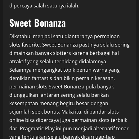
dipercaya salah satunya ialah:
Sweet Bonanza
Diketahui menjadi satu diantaranya permainan
slots favorite, Sweet Bonanza pastinya selalu sering
dimainkan banyak slotters karena berbagai hal
atraktif yang selalu terhidang didalamnya.
Selainnya mengangkat topik penuh warna yang
demikian fantastis dan bikin pemain kerasan,
permainan slots Sweet Bonanza pula banyak
diunggulkan lantaran sering selalu berikan
kesempatan menang begitu besar dengan
sejumlah spek bonus. Maka itu, di bandar slots
online bisa dipercaya juga permainan slots terbaik
dari Pragmatic Play ini pun menjadi alternatif tenar
yang tentu akan selalu banyak dicari tiap-tiap