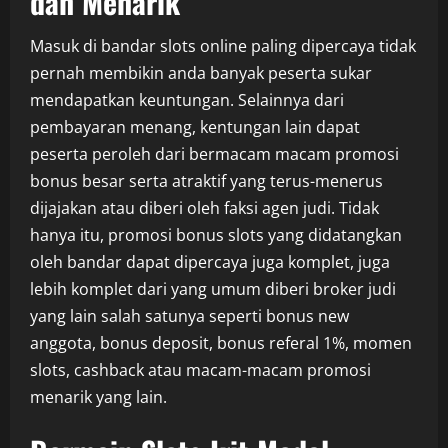
dan Menarik
Masuk di bandar slots online paling dipercaya tidak
pernah membikin anda banyak peserta sukar
mendapatkan keuntungan. Selainnya dari
pembayaran menang, kentungan lain dapat
peserta peroleh dari bermacam macam promosi
bonus besar serta atraktif yang terus-menerus
dijajakan atau diberi oleh faksi agen judi. Tidak
hanya itu, promosi bonus slots yang didatangkan
oleh bandar dapat dipercaya juga komplet, juga
lebih komplet dari yang umum diberi broker judi
yang lain salah satunya seperti bonus new
anggota, bonus deposit, bonus referal 1%, momen
slots, cashback atau macam-macam promosi
menarik yang lain.