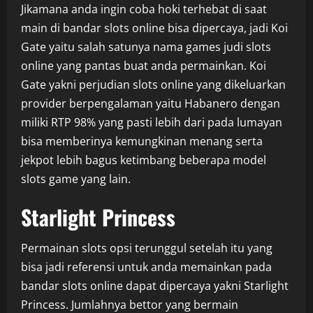
Jikamana anda ingin coba hoki terhebat di saat
main di bandar slots online bisa dipercaya, jadi Koi
Gate yaitu salah satunya nama games judi slots
online yang pantas buat anda permainkan. Koi
Gate yakni perjudian slots online yang dikeluarkan
provider berpengalaman yaitu Habanero dengan
miliki RTP 98% yang pasti lebih dari pada lumayan
bisa memberinya kemungkinan menang serta
jekpot lebih bagus ketimbang beberapa model
slots game yang lain.
Starlight Princess
Permainan slots opsi terunggul setelah itu yang
bisa jadi referensi untuk anda memainkan pada
bandar slots online dapat dipercaya yakni Starlight
Princess. Jumlahnya bettor yang bermain