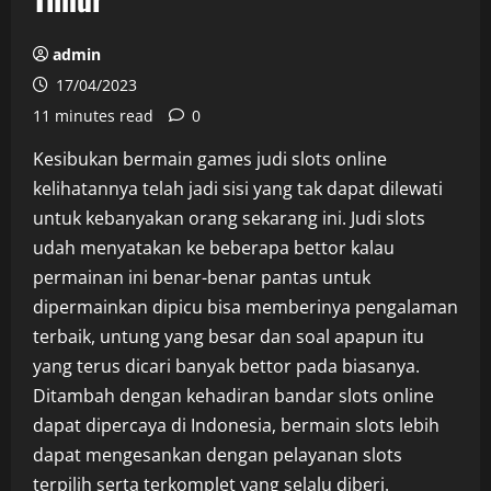
admin
17/04/2023
11 minutes read
0
Kesibukan bermain games judi slots online
kelihatannya telah jadi sisi yang tak dapat dilewati
untuk kebanyakan orang sekarang ini. Judi slots
udah menyatakan ke beberapa bettor kalau
permainan ini benar-benar pantas untuk
dipermainkan dipicu bisa memberinya pengalaman
terbaik, untung yang besar dan soal apapun itu
yang terus dicari banyak bettor pada biasanya.
Ditambah dengan kehadiran bandar slots online
dapat dipercaya di Indonesia, bermain slots lebih
dapat mengesankan dengan pelayanan slots
terpilih serta terkomplet yang selalu diberi.