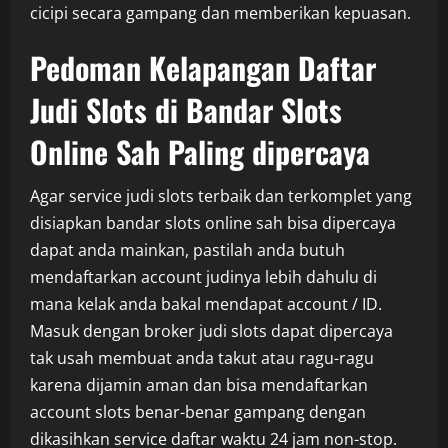
cicipi secara gampang dan memberikan kepuasan.
Pedoman Kelapangan Daftar
Judi Slots di Bandar Slots
Online Sah Paling dipercaya
Agar service judi slots terbaik dan terkomplet yang
disiapkan bandar slots online sah bisa dipercaya
dapat anda mainkan, pastilah anda butuh
mendaftarkan account judinya lebih dahulu di
mana kelak anda bakal mendapat account / ID.
Masuk dengan broker judi slots dapat dipercaya
tak usah membuat anda takut atau ragu-ragu
karena dijamin aman dan bisa mendaftarkan
account slots benar-benar gampang dengan
dikasihkan service daftar waktu 24 jam non-stop.