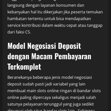
langsung dengan layanan konsumen dan
kebanyakan hal itu dikerjakan jika peserta temukan
hambatan tertentu untuk bisa mendapatkan
service kontribusi dalam waktu cepat atau tanggap
dari faksi CS.
Model Negosiasi Deposit
dengan Macam Pembayaran
Terkomplet
Beranekanya beberapa jenis model negosiasi
deposit sudah pasti jadi variabel yang lain
membuat main slots online ringan di bandar slots
online paling dipercaya sekaligus menjadi salah
satunya pelayanan terunggul yang juga sedikit
dipunyai oleh situs bandar slots lain . Sehingga,