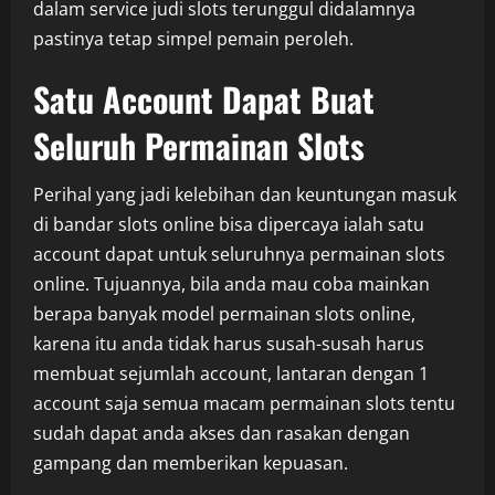
dalam service judi slots terunggul didalamnya
pastinya tetap simpel pemain peroleh.
Satu Account Dapat Buat
Seluruh Permainan Slots
Perihal yang jadi kelebihan dan keuntungan masuk
di bandar slots online bisa dipercaya ialah satu
account dapat untuk seluruhnya permainan slots
online. Tujuannya, bila anda mau coba mainkan
berapa banyak model permainan slots online,
karena itu anda tidak harus susah-susah harus
membuat sejumlah account, lantaran dengan 1
account saja semua macam permainan slots tentu
sudah dapat anda akses dan rasakan dengan
gampang dan memberikan kepuasan.