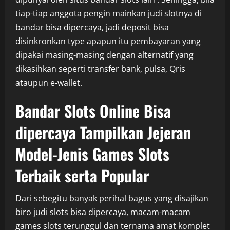
tiap-tiap anggota pengin mainkan judi slotnya di
bandar bisa dipercaya, jadi deposit bisa
disinkronkan type apapun itu pembayaran yang
dipakai masing-masing dengan alternatif yang
dikasihkan seperti transfer bank, pulsa, Qris
ataupun e-wallet.
Bandar Slots Online Bisa
dipercaya Tampilkan Jejeran
Model-Jenis Games Slots
Terbaik serta Popular
Dari sebegitu banyak perihal bagus yang disajikan
biro judi slots bisa dipercaya, macam-macam
games slots terunggul dan ternama amat komplet