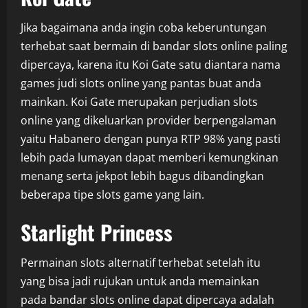
Jika bagaimana anda ingin coba keberuntungan
terhebat saat bermain di bandar slots online paling
dipercaya, karena itu Koi Gate satu diantara nama
games judi slots online yang pantas buat anda
mainkan. Koi Gate merupakan perjudian slots
online yang dikeluarkan provider berpengalaman
yaitu Habanero dengan punya RTP 98% yang pasti
lebih pada lumayan dapat memberi kemungkinan
menang serta jekpot lebih bagus dibandingkan
beberapa tipe slots game yang lain.
Starlight Princess
Permainan slots alternatif terhebat setelah itu
yang bisa jadi rujukan untuk anda memainkan
pada bandar slots online dapat dipercaya adalah