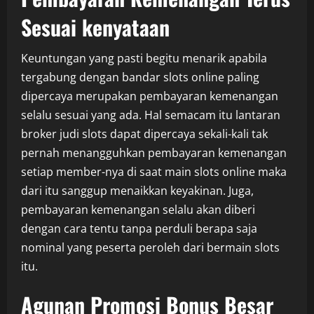
Sesuai kenyataan
Keuntungan yang pasti begitu menarik apabila
tergabung dengan bandar slots online paling
dipercaya merupakan pembayaran kemenangan
selalu sesuai yang ada. Hal semacam itu lantaran
broker judi slots dapat dipercaya sekali-kali tak
pernah menangguhkan pembayaran kemenangan
setiap member-nya di saat main slots online maka
dari itu sanggup menaikkan keyakinan. Juga,
pembayaran kemenangan selalu akan diberi
dengan cara tentu tanpa perduli berapa saja
nominal yang peserta peroleh dari bermain slots
itu.
Agunan Promosi Bonus Besar