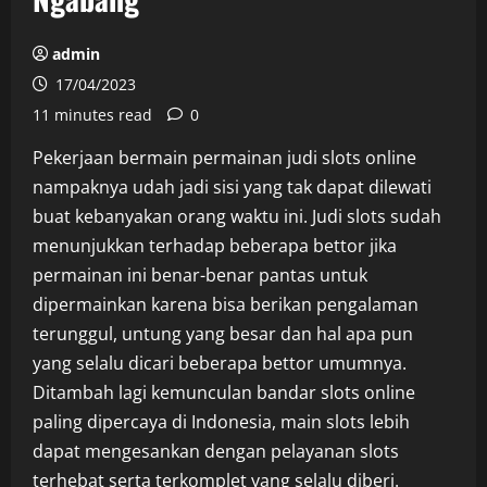
admin
17/04/2023
11 minutes read
0
Pekerjaan bermain permainan judi slots online
nampaknya udah jadi sisi yang tak dapat dilewati
buat kebanyakan orang waktu ini. Judi slots sudah
menunjukkan terhadap beberapa bettor jika
permainan ini benar-benar pantas untuk
dipermainkan karena bisa berikan pengalaman
terunggul, untung yang besar dan hal apa pun
yang selalu dicari beberapa bettor umumnya.
Ditambah lagi kemunculan bandar slots online
paling dipercaya di Indonesia, main slots lebih
dapat mengesankan dengan pelayanan slots
terhebat serta terkomplet yang selalu diberi.