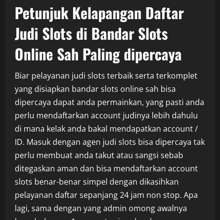
Petunjuk Kelapangan Daftar
Judi Slots di Bandar Slots
Online Sah Paling dipercaya
Biar pelayanan judi slots terbaik serta terkomplet
yang disiapkan bandar slots online sah bisa
dipercaya dapat anda permainkan, yang pasti anda
perlu mendaftarkan account judinya lebih dahulu
di mana kelak anda bakal mendapatkan account /
ID. Masuk dengan agen judi slots bisa dipercaya tak
perlu membuat anda takut atau sangsi sebab
ditegaskan aman dan bisa mendaftarkan account
slots benar-benar simpel dengan dikasihkan
pelayanan daftar sepanjang 24 jam non stop. Apa
lagi, sama dengan yang admin omong awalnya