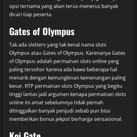
opsi ternama yang akan terus-menerus banyak
dicari tiap peserta.
Gates of Olympus
Tak ada slotters yang tak kenal nama slots
Olympus atau Gates of Olympus. Karenanya Gates
of Olympus adalah permainan slots online yang
paling tersohor karena ada bawa beberapa hal
menarik dengan kemungkinan kemenangan paling
besar. RTP permainan slots Olympus yang begitu
tinggi lantas jadi argumen kenapa permainan slots
online ini amat sebelumnya tidak pernah
ditinggalkan banyak penjudi sebab pun bisa
memberikan bonus jekpot berharga sensasional.
Koi Gate