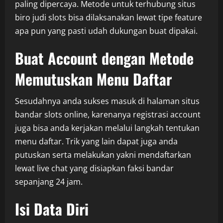
paling dipercaya. Metode untuk terhubung situs
biro judi slots bisa dilaksanakan lewat tipe feature
apa pun yang pasti udah dukungan buat dipakai.
Buat Account dengan Metode
Memutuskan Menu Daftar
Sesudahnya anda sukses masuk di halaman situs
bandar slots online, karenanya registrasi account
juga bisa anda kerjakan melalui langkah tentukan
menu daftar. Trik yang lain dapat juga anda
putuskan serta melakukan yakni mendaftarkan
lewat live chat yang disiapkan faksi bandar
sepanjang 24 jam.
Isi Data Diri