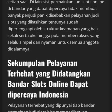
setiap saat. Di lain sisi, permainkan judi slots online
di bandar yang dapat dipercaya tidak membuat
banyak penjudi panik disebabkan pelayanan judi
slots yang dikasihkan tentunya sudah
diperlengkapi oleh struktur keamanan yang baik
sekali serta oke hingga pula memberi akses yang
selalu simpel dan nyaman untuk semua anggota
didalamnya.
Sekumpulan Pelayanan
Terhebat yang Didatangkan
Bandar Slots Online Dapat
dipercaya Indonesia
Pelayanan terhebat yang dipunyai tiap bandar