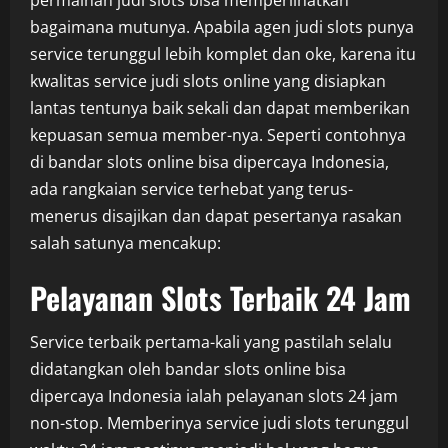
permainan judi slots bisa memperlihatkan
bagaimana mutunya. Apabila agen judi slots punya
service terunggul lebih komplet dan oke, karena itu
kwalitas service judi slots online yang disiapkan
lantas tentunya baik sekali dan dapat memberikan
kepuasan semua member-nya. Seperti contohnya
di bandar slots online bisa dipercaya Indonesia,
ada rangkaian service terhebat yang terus-
menerus disajikan dan dapat pesertanya rasakan
salah satunya mencakup:
Pelayanan Slots Terbaik 24 Jam
Service terbaik pertama-kali yang pastilah selalu
didatangkan oleh bandar slots online bisa
dipercaya Indonesia ialah pelayanan slots 24 jam
non-stop. Memberinya service judi slots terunggul