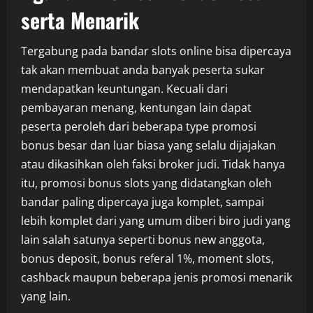
serta Menarik
Tergabung pada bandar slots online bisa dipercaya
tak akan membuat anda banyak peserta sukar
mendapatkan keuntungan. Kecuali dari
pembayaran menang, kentungan lain dapat
peserta peroleh dari beberapa type promosi
bonus besar dan luar biasa yang selalu dijajakan
atau dikasihkan oleh faksi broker judi. Tidak hanya
itu, promosi bonus slots yang didatangkan oleh
bandar paling dipercaya juga komplet, sampai
lebih komplet dari yang umum diberi biro judi yang
lain salah satunya seperti bonus new anggota,
bonus deposit, bonus referal 1%, moment slots,
cashback maupun beberapa jenis promosi menarik
yang lain.