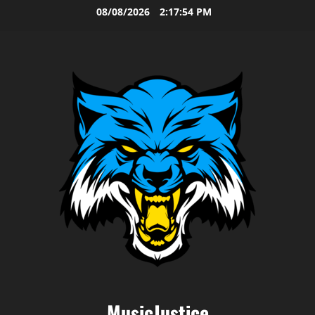
Skip
08/08/2026
2:17:55 PM
to
content
MusicJustice