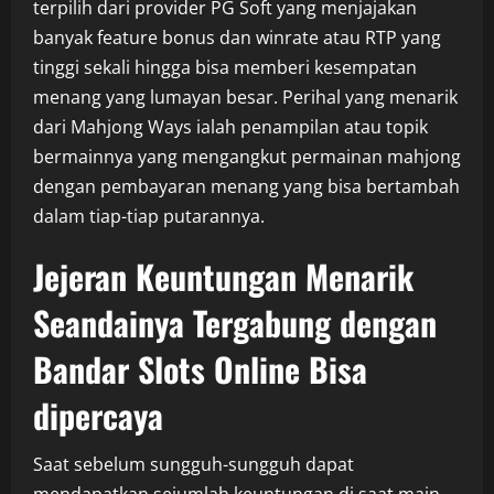
terpilih dari provider PG Soft yang menjajakan
banyak feature bonus dan winrate atau RTP yang
tinggi sekali hingga bisa memberi kesempatan
menang yang lumayan besar. Perihal yang menarik
dari Mahjong Ways ialah penampilan atau topik
bermainnya yang mengangkut permainan mahjong
dengan pembayaran menang yang bisa bertambah
dalam tiap-tiap putarannya.
Jejeran Keuntungan Menarik
Seandainya Tergabung dengan
Bandar Slots Online Bisa
dipercaya
Saat sebelum sungguh-sungguh dapat