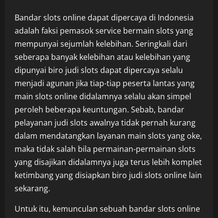
Bandar slots online dapat dipercaya di Indonesia
adalah faksi pemasok service bermain slots yang
mempunyai sejumlah kelebihan. Seringkali dari
seberapa banyak kelebihan atau kelebihan yang
dipunyai biro judi slots dapat dipercaya selalu
menjadi agunan jika tiap-tiap peserta lantas yang
main slots online didalamnya selalu akan simpel
peroleh beberapa keuntungan. Sebab, bandar
pelayanan judi slots awalnya tidak pernah kurang
dalam mendatangkan layanan main slots yang oke,
maka tidak salah bila permainan-permainan slots
yang disajikan didalamnya juga terus lebih komplet
ketimbang yang disiapkan biro judi slots online lain
sekarang.
Untuk itu, kemunculan sebuah bandar slots online