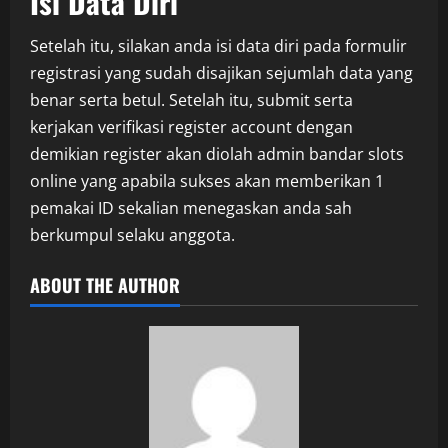
Isi Data Diri
Setelah itu, silakan anda isi data diri pada formulir
registrasi yang sudah disajikan sejumlah data yang
benar serta betul. Setelah itu, submit serta
kerjakan verifikasi register account dengan
demikian register akan diolah admin bandar slots
online yang apabila sukses akan memberikan 1
pemakai ID sekalian menegaskan anda sah
berkumpul selaku anggota.
ABOUT THE AUTHOR