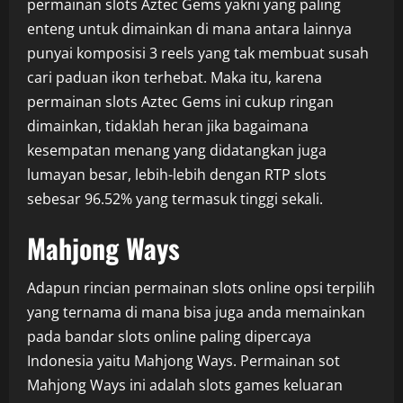
permainan slots Aztec Gems yakni yang paling
enteng untuk dimainkan di mana antara lainnya
punyai komposisi 3 reels yang tak membuat susah
cari paduan ikon terhebat. Maka itu, karena
permainan slots Aztec Gems ini cukup ringan
dimainkan, tidaklah heran jika bagaimana
kesempatan menang yang didatangkan juga
lumayan besar, lebih-lebih dengan RTP slots
sebesar 96.52% yang termasuk tinggi sekali.
Mahjong Ways
Adapun rincian permainan slots online opsi terpilih
yang ternama di mana bisa juga anda memainkan
pada bandar slots online paling dipercaya
Indonesia yaitu Mahjong Ways. Permainan sot
Mahjong Ways ini adalah slots games keluaran