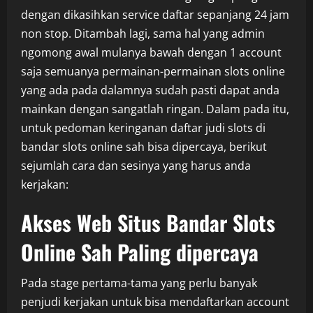
dengan dikasihkan service daftar sepanjang 24 jam
non stop. Ditambah lagi, sama hal yang admin
ngomong awal mulanya bawah dengan 1 account
saja semuanya permainan-permainan slots online
yang ada pada dalamnya sudah pasti dapat anda
mainkan dengan sangatlah ringan. Dalam pada itu,
untuk pedoman keringanan daftar judi slots di
bandar slots online sah bisa dipercaya, berikut
sejumlah cara dan sesinya yang harus anda
kerjakan:
Akses Web Situs Bandar Slots
Online Sah Paling dipercaya
Pada stage pertama-tama yang perlu banyak
penjudi kerjakan untuk bisa mendaftarkan account