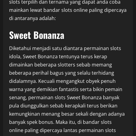
slots terpilih dan ternama yang dapat anda coba
mainkan lewat bandar slots online paling dipercaya
di antaranya adalah:
Sweet Bonanza
Diketahui menjadi satu diantara permainan slots
idola, Sweet Bonanza tentunya terus kerap
dimainkan beberapa slotters sebab memang
beberapa perihal bagus yang selalu terhidang
didalamnya. Kecuali mengangkut obyek penuh
warna yang demikian fantastis serta bikin pemain
senang, permainan slots Sweet Bonanza banyak
pula diunggulkan sebab kerapkali terus berikan
kemungkinan menang besar sekali dengan adanya
banyak spek bonus. Maka itu, di bandar slots
online paling dipercaya lantas permainan slots