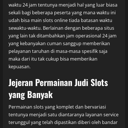
waktu 24 jam tentunya menjadi hal yang luar biasa
sekali bagi beberapa peserta yang mana waktu ini
udah bisa main slots online tiada batasan waktu
sewaktu-waktu. Berlainan dengan beberapa situs
yang lain tak ditambahkan jam operasional 24 jam
yang kebanyakan cuman sanggup memberikan
pelayanan taruhan di masa-masa spesifik saja
maka dari itu tak cukup bisa memberikan
kepuasan.
Jejeran Permainan Judi Slots
yang Banyak
Permainan slots yang komplet dan bervariasi
tentunya menjadi satu diantaranya layanan service
terunggul yang telah dipastikan diberi oleh bandar