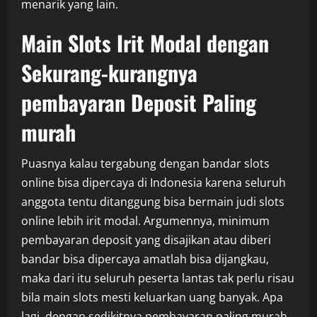
menarik yang lain.
Main Slots Irit Modal dengan
Sekurang-kurangnya
pembayaran Deposit Paling
murah
Puasnya kalau tergabung dengan bandar slots
online bisa dipercaya di Indonesia karena seluruh
anggota tentu ditanggung bisa bermain judi slots
online lebih irit modal. Argumennya, minimum
pembayaran deposit yang disajikan atau diberi
bandar bisa dipercaya amatlah bisa dijangkau,
maka dari itu seluruh peserta lantas tak perlu risau
bila main slots mesti keluarkan uang banyak. Apa
lagi, dengan sedikitnya pembayaran paling murah