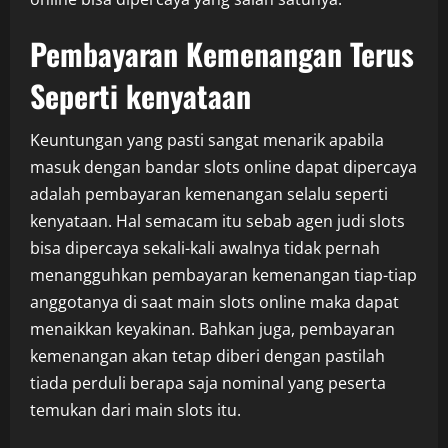
Pembayaran Kemenangan Terus
Seperti kenyataan
Keuntungan yang pasti sangat menarik apabila
masuk dengan bandar slots online dapat dipercaya
adalah pembayaran kemenangan selalu seperti
kenyataan. Hal semacam itu sebab agen judi slots
bisa dipercaya sekali-kali awalnya tidak pernah
menangguhkan pembayaran kemenangan tiap-tiap
anggotanya di saat main slots online maka dapat
menaikkan keyakinan. Bahkan juga, pembayaran
kemenangan akan tetap diberi dengan pastilah
tiada perduli berapa saja nominal yang peserta
temukan dari main slots itu.