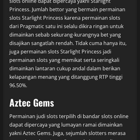
slots online dapat dipercaya yakni Starlight
Princess. Jumlah bettor yang bermain permainan
slots Starlight Princess karena permainan slots
dari Pragmatic satu ini selalu dikira ringan untuk
dimainkan sebab sekurang-kurangnya bet yang
disajikan sangatlah rendah. Tidak cuma hanya itu,
juga permainan slots Starlight Princess jadi
permainan slots yang memikat serta seringkali
dimainkan lantaran cukup andal dalam berikan
kelapangan menang yang ditanggung RTP tinggi
96.50%.
Aztec Gems
Permainan judi slots terpilih di bandar slots online
dapat dipercaya yang lumayan ramai dimainkan
yakni Aztec Gems. Juga, sejumlah slotters merasa