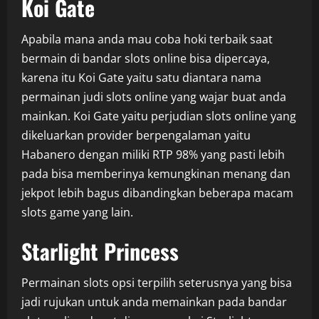
Koi Gate
Apabila mana anda mau coba hoki terbaik saat
bermain di bandar slots online bisa dipercaya,
karena itu Koi Gate yaitu satu diantara nama
permainan judi slots online yang wajar buat anda
mainkan. Koi Gate yaitu perjudian slots online yang
dikeluarkan provider berpengalaman yaitu
Habanero dengan miliki RTP 98% yang pasti lebih
pada bisa memberinya kemungkinan menang dan
jekpot lebih bagus dibandingkan beberapa macam
slots game yang lain.
Starlight Princess
Permainan slots opsi terpilih seterusnya yang bisa
jadi rujukan untuk anda memainkan pada bandar