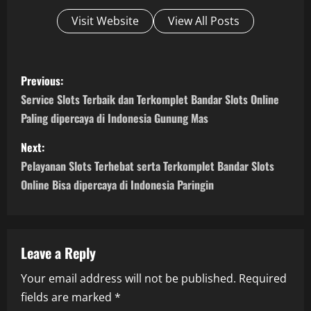
Visit Website
View All Posts
P
Previous:
o
Service Slots Terbaik dan Terkomplet Bandar Slots Online
Paling dipercaya di Indonesia Gunung Mas
s
Next:
t
Pelayanan Slots Terhebat serta Terkomplet Bandar Slots
n
Online Bisa dipercaya di Indonesia Paringin
a
v
Leave a Reply
i
Your email address will not be published.
Required
fields are marked
*
g