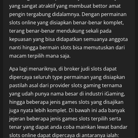
yang sangat atraktif yang membuat bettor amat
pengin tergabung didalamnya. Dengan permainan
slots online yang disiapkan benar-benar komplet,
terang benar-benar mendukung sekali pada
kepuasan yang bisa didapatkan semuanya anggota
nanti hingga bermain slots bisa memutuskan dari
macam terpilih mana saja.
Apa lagi menariknya, di broker judi slots dapat
dipercaya seluruh type permainan yang disiapkan
pastilah asal dari provider slots gaming ternama
yang udah punya nama besar di industri iGaming,
hingga beberapa jenis games slots yang disajikan
juga nyata lebih komplet. Di bawah ini ada banyak
jejeran beberapa jenis games slots terpilih serta
tenar yang dapat anda coba mainkan lewat bandar
slots online dapat dipercaya di antaranya ialah: