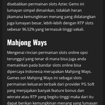
disebabkan permainan slots Aztec Gems ini
lumayan simpel dimainkan, tidaklah heran
jikamana kemungkinan menang yang didatangkan
juga lumayan besar, lebih-lebih dengan RTP slots
sebesar 96.52% yang termasuk tinggi sekali.
Mahjong Ways
Mengenai rincian permainan slots online opsi
terunggul yang tenar di mana bisa juga anda
memainkan pada bandar slots online bisa
dipercaya Indonesia merupakan Mahjong Ways.
Games sot Mahjong Ways ini sebagai slots
permainan keluaran terbaik dari provider PG Soft
yang menjajakan banyak feature bonus dan
winrate atau RTP yang begitu tinggi maka dari itu
dapat berikan kemungkinan menang yang lumayan