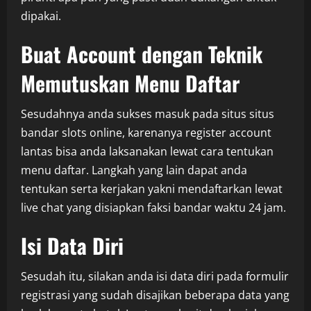
dipakai.
Buat Account dengan Teknik
Memutuskan Menu Daftar
Sesudahnya anda sukses masuk pada situs situs
bandar slots online, karenanya register account
lantas bisa anda laksanakan lewat cara tentukan
menu daftar. Langkah yang lain dapat anda
tentukan serta kerjakan yakni mendaftarkan lewat
live chat yang disiapkan faksi bandar waktu 24 jam.
Isi Data Diri
Sesudah itu, silakan anda isi data diri pada formulir
registrasi yang sudah disajikan beberapa data yang