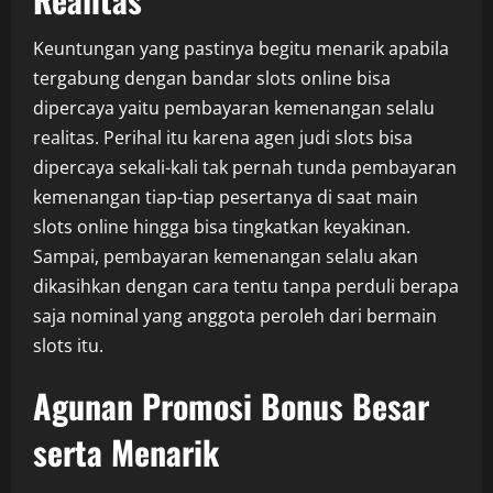
Keuntungan yang pastinya begitu menarik apabila
tergabung dengan bandar slots online bisa
dipercaya yaitu pembayaran kemenangan selalu
realitas. Perihal itu karena agen judi slots bisa
dipercaya sekali-kali tak pernah tunda pembayaran
kemenangan tiap-tiap pesertanya di saat main
slots online hingga bisa tingkatkan keyakinan.
Sampai, pembayaran kemenangan selalu akan
dikasihkan dengan cara tentu tanpa perduli berapa
saja nominal yang anggota peroleh dari bermain
slots itu.
Agunan Promosi Bonus Besar
serta Menarik