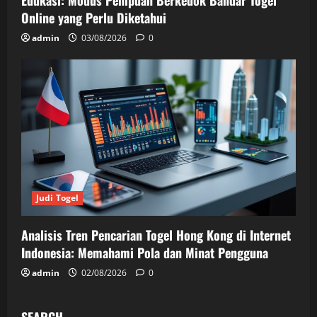
Online yang Perlu Diketahui
admin
03/08/2026
0
Judi Togel
Analisis Tren Pencarian Togel Hong Kong di Internet
Indonesia: Memahami Pola dan Minat Pengguna
admin
02/08/2026
0