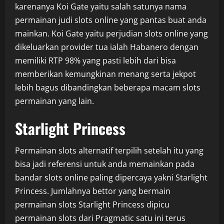
karenanya Koi Gate yaitu salah satunya nama
permainan judi slots online yang pantas buat anda
mainkan. Koi Gate yaitu perjudian slots online yang
dikeluarkan provider tua ialah Habanero dengan
memiliki RTP 98% yang pasti lebih dari bisa
memberikan kemungkinan menang serta jekpot
lebih bagus dibandingkan beberapa macam slots
permainan yang lain.
Starlight Princess
Permainan slots alternatif terpilih setelah itu yang
bisa jadi referensi untuk anda memainkan pada
bandar slots online paling dipercaya yakni Starlight
Princess. Jumlahnya bettor yang bermain
permainan slots Starlight Princess dipicu
permainan slots dari Pragmatic satu ini terus