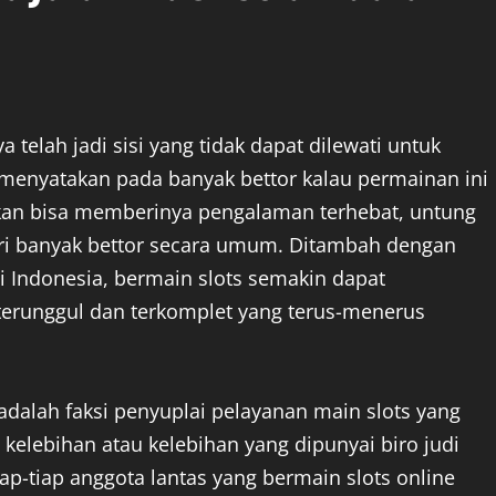
 telah jadi sisi yang tidak dapat dilewati untuk
h menyatakan pada banyak bettor kalau permainan ini
kan bisa memberinya pengalaman terhebat, untung
cari banyak bettor secara umum. Ditambah dengan
di Indonesia, bermain slots semakin dapat
erunggul dan terkomplet yang terus-menerus
 adalah faksi penyuplai pelayanan main slots yang
kelebihan atau kelebihan yang dipunyai biro judi
iap-tiap anggota lantas yang bermain slots online