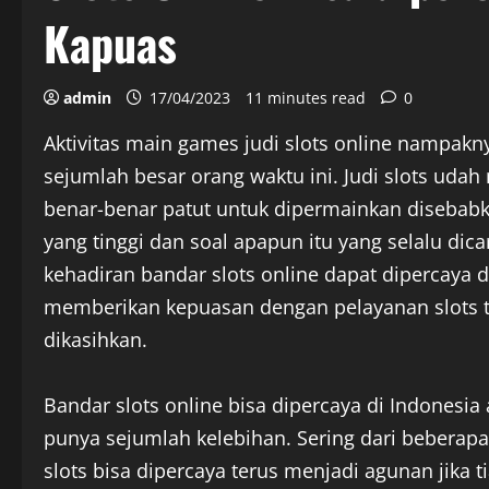
Kapuas
admin
17/04/2023
11 minutes read
0
Aktivitas main games judi slots online nampaknya
sejumlah besar orang waktu ini. Judi slots uda
benar-benar patut untuk dipermainkan disebab
yang tinggi dan soal apapun itu yang selalu di
kehadiran bandar slots online dapat dipercaya 
memberikan kepuasan dengan pelayanan slots t
dikasihkan.
Bandar slots online bisa dipercaya di Indonesia
punya sejumlah kelebihan. Sering dari beberapa 
slots bisa dipercaya terus menjadi agunan jika t