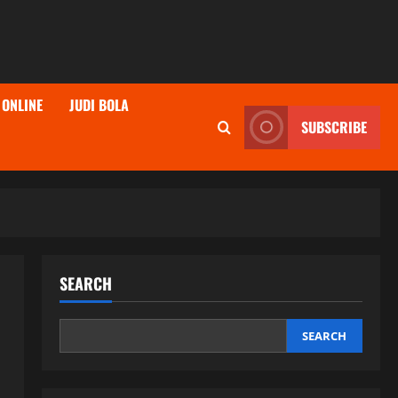
 ONLINE
JUDI BOLA
SUBSCRIBE
SEARCH
SEARCH