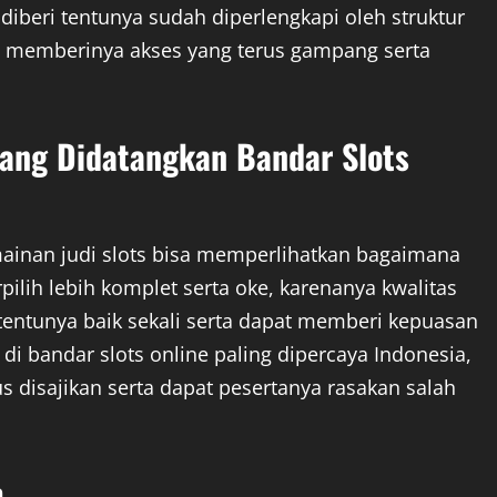
 diberi tentunya sudah diperlengkapi oleh struktur
n memberinya akses yang terus gampang serta
yang Didatangkan Bandar Slots
a
mainan judi slots bisa memperlihatkan bagaimana
erpilih lebih komplet serta oke, karenanya kwalitas
 tentunya baik sekali serta dapat memberi kepuasan
 bandar slots online paling dipercaya Indonesia,
s disajikan serta dapat pesertanya rasakan salah
m