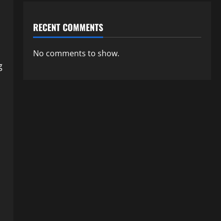
RECENT COMMENTS
No comments to show.
g