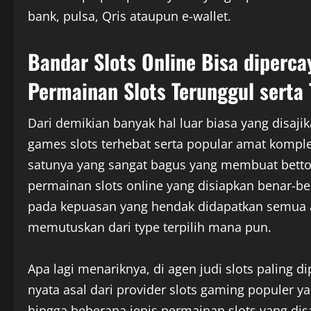
bank, pulsa, Qris ataupun e-wallet.
Bandar Slots Online Bisa diperca
Permainan Slots Terunggul serta
Dari demikian banyak hal luar biasa yang disajik
games slots terhebat serta popular amat komple
satunya yang sangat bagus yang membuat betto
permainan slots online yang disiapkan benar-b
pada kepuasan yang hendak didapatkan semua a
memutuskan dari type terpilih mana pun.
Apa lagi menariknya, di agen judi slots paling
nyata asal dari provider slots gaming populer y
hingga beberapa jenis permainan slots yang disa