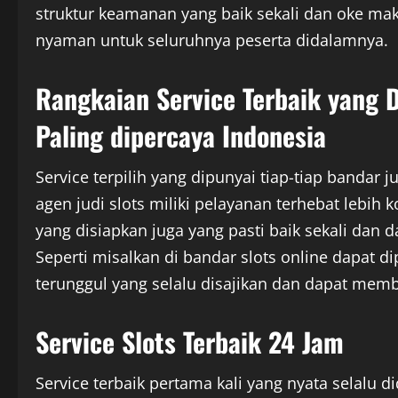
struktur keamanan yang baik sekali dan oke m
nyaman untuk seluruhnya peserta didalamnya.
Rangkaian Service Terbaik yang 
Paling dipercaya Indonesia
Service terpilih yang dipunyai tiap-tiap bandar j
agen judi slots miliki pelayanan terhebat lebih k
yang disiapkan juga yang pasti baik sekali da
Seperti misalkan di bandar slots online dapat 
terunggul yang selalu disajikan dan dapat mem
Service Slots Terbaik 24 Jam
Service terbaik pertama kali yang nyata selalu 