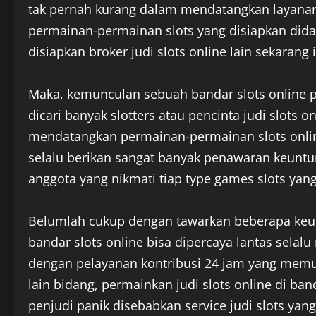
tak pernah kurang dalam mendatangkan layanan m
permainan-permainan slots yang disiapkan didal
disiapkan broker judi slots online lain sekarang i
Maka, kemunculan sebuah bandar slots online pa
dicari banyak slotters atau pencinta judi slots 
mendatangkan permainan-permainan slots online
selalu berikan sangat banyak penawaran keunt
anggota yang nikmati tiap type games slots yang
Belumlah cukup dengan tawarkan beberapa keun
bandar slots online bisa dipercaya lantas sela
dengan pelayanan kontribusi 24 jam yang memun
lain bidang, permainkan judi slots online di ba
penjudi panik disebabkan service judi slots yan