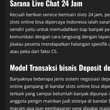
Sarana Live Chat 24 Jam
Kecuali berikan service bermain slots 24 jam, p
slots online bisa dipercaya Indonesia ialah sara
sendiri yaitu untuk memudahkan tiap banyak pe
komunikasi dengan cara langsung dengan laya
jikalau peserta mendapatkan halangan spesifik u
atau peka dari faksi CS.
Model Transaksi bisnis Deposit 
Banyaknya beberapa jenis sistem negosiasi depos
online gampang di bandar slots online bisa dip
terbaik yang sampai belumlah banyak dipunyai ole
anggota pengin mainkan judi slotnya di bandar 
macam apa pun pembayaran yang dipakai masing