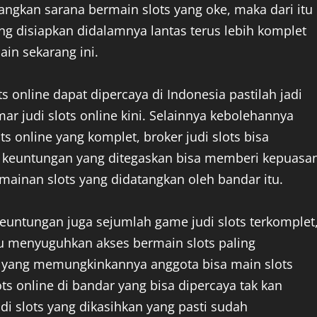
gkan sarana bermain slots yang oke, maka dari itu
ng disiapkan didalamnya lantas terus lebih komplet
ain sekarang ini.
 online dapat dipercaya di Indonesia pastilah jadi
ar judi slots online kini. Selainnya kebolehannya
online yang komplet, broker judi slots bisa
 keuntungan yang ditegaskan bisa memberi kepuasa
ainan slots yang didatangkan oleh bandar itu.
untungan juga sejumlah game judi slots terkomplet
alu menyuguhkan akses bermain slots paling
 yang memungkinkannya anggota bisa main slots
ots online di bandar yang bisa dipercaya tak kan
di slots yang dikasihkan yang pasti sudah