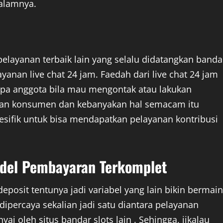
dalamnya.
elayanan terbaik lain yang selalu didatangkan banda
ayanan live chat 24 jam. Faedah dari live chat 24 jam
apa anggota bila mau mengontak atau lakukan
nan konsumen dan kebanyakan hal semacam itu
esifik untuk bisa mendapatkan pelayanan kontribusi
odel Pembayaran Terkomplet
eposit tentunya jadi variabel yang lain bikin bermain
 dipercaya sekalian jadi satu diantara pelayanan
i oleh situs bandar slots lain . Sehingga, jikalau