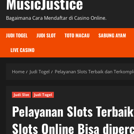
MusicJustice
Bagaimana Cara Mendaftar di Casino Online.
JUDI TOGEL
JUDI SLOT
TOTO MACAU
SABUNG AYAM
LIVE CASINO
Home
Judi Togel
Pelayanan Slots Terbaik dan Terkomple
Judi Slot
Judi Togel
Pelayanan Slots Terbai
Slots Online Bisa diper