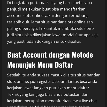
Di tingkatan pertama-kali yang harus beberapa
penjudi melakukan buat bisa mendaftarkan
account slots online yakni dengan terhubung
terlebih dulu lama situs bandar slots online sah
paling dipercaya. Trik untuk membuka situs biro
judi slots bisa dikerjakan lewat model fitur apa saja
yang pasti udah dukungan untuk dipakai.
Buat Account dengan Metode
Menunjuk Menu Daftar
Setelah itu anda sukses masuk di situs situs bandar
slots online, jadi register account lantas bisa anda
kerjakan lewat langkah putuskan menu daftar.
Teknik yang lain juga bisa anda putuskan dan
kerjakan merupakan mendaftarkan lewat live chat