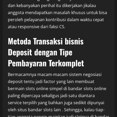
dan kebanyakan perihal itu dikerjakan jikalau
anggota mendapatkan masalah khusus untuk bisa
peroleh pelayanan kontribusi dalam waktu cepat
atau responsive dari faksi CS.
Metoda Transaksi bisnis
Deposit dengan Tipe
Pembayaran Terkomplet
Bermacamnya macam-macam sistem negosiasi
deposit tentu jadi factor yang lain membuat
bermain slots online simpel di bandar slots online
paling dipercaya sekaligus jadi satu diantara
service terpilih yang bahkan juga sedikit dipunyai
oleh situs bandar slots lain . Sehingga, kalau tiap-
tiap anggota pengin mainkan judi slotnya di bandar