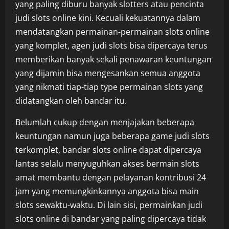
yang paling diburu banyak slotters atau pencinta
judi slots online kini. Kecuali kekuatannya dalam
mendatangkan permainan-permainan slots online
yang komplet, agen judi slots bisa dipercaya terus
memberikan banyak sekali penawaran keuntungan
yang dijamin bisa mengesankan semua anggota
yang nikmati tiap-tiap type permainan slots yang
didatangkan oleh bandar itu.
Belumlah cukup dengan menjajakan beberapa
keuntungan namun juga beberapa game judi slots
terkomplet, bandar slots online dapat dipercaya
lantas selalu menyuguhkan akses bermain slots
amat membantu dengan pelayanan kontribusi 24
jam yang memungkinkannya anggota bisa main
slots sewaktu-waktu. Di lain sisi, permainkan judi
slots online di bandar yang paling dipercaya tidak