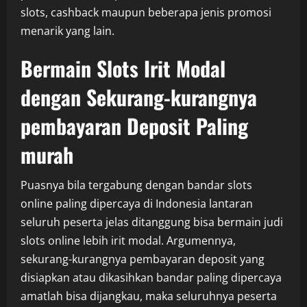
slots, cashback maupun beberapa jenis promosi
menarik yang lain.
Bermain Slots Irit Modal
dengan Sekurang-kurangnya
pembayaran Deposit Paling
murah
Puasnya bila tergabung dengan bandar slots
online paling dipercaya di Indonesia lantaran
seluruh peserta jelas ditanggung bisa bermain judi
slots online lebih irit modal. Argumennya,
sekurang-kurangnya pembayaran deposit yang
disiapkan atau dikasihkan bandar paling dipercaya
amatlah bisa dijangkau, maka seluruhnya peserta