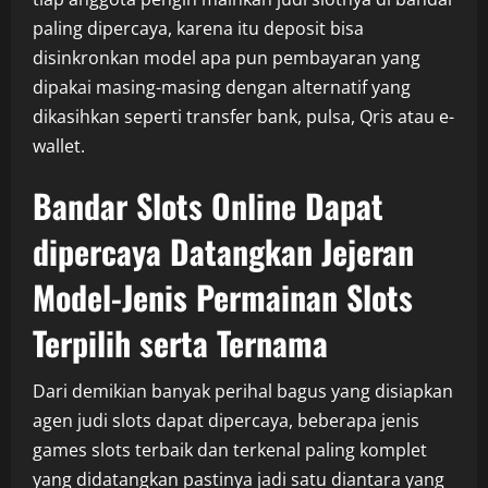
paling dipercaya, karena itu deposit bisa
disinkronkan model apa pun pembayaran yang
dipakai masing-masing dengan alternatif yang
dikasihkan seperti transfer bank, pulsa, Qris atau e-
wallet.
Bandar Slots Online Dapat
dipercaya Datangkan Jejeran
Model-Jenis Permainan Slots
Terpilih serta Ternama
Dari demikian banyak perihal bagus yang disiapkan
agen judi slots dapat dipercaya, beberapa jenis
games slots terbaik dan terkenal paling komplet
yang didatangkan pastinya jadi satu diantara yang