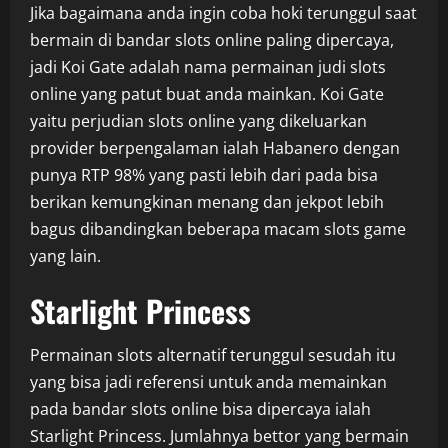
Jika bagaimana anda ingin coba hoki terunggul saat
bermain di bandar slots online paling dipercaya,
jadi Koi Gate adalah nama permainan judi slots
online yang patut buat anda mainkan. Koi Gate
yaitu perjudian slots online yang dikeluarkan
provider berpengalaman ialah Habanero dengan
punya RTP 98% yang pasti lebih dari pada bisa
berikan kemungkinan menang dan jekpot lebih
bagus dibandingkan beberapa macam slots game
yang lain.
Starlight Princess
Permainan slots alternatif terunggul sesudah itu
yang bisa jadi referensi untuk anda memainkan
pada bandar slots online bisa dipercaya ialah
Starlight Princess. Jumlahnya bettor yang bermain