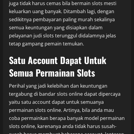
juga tidak harus cemas bila bermain slots mesti
keluarkan uang banyak. Ditambah lagi, dengan
sedikitnya pembayaran paling murah sekalinya
semua keuntungan yang disiapkan dalam
pelayanan judi slots terunggul didalamnya jelas
tetap gampang pemain temukan.
Satu Account Dapat Untuk
Semua Permainan Slots
Perihal yang jadi kelebihan dan keuntungan
tergabung di bandar slots online dapat dipercaya
yaitu satu account dapat untuk semuanya
permainan slots online. Artinya, bila anda mau
coba permainkan berapa banyak model permainan
slots online, karenanya anda tidak harus susah-