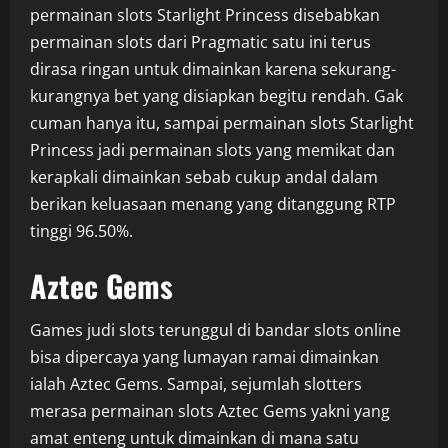
permainan slots Starlight Princess disebabkan
permainan slots dari Pragmatic satu ini terus
dirasa ringan untuk dimainkan karena sekurang-
kurangnya bet yang disiapkan begitu rendah. Gak
cuman hanya itu, sampai permainan slots Starlight
Princess jadi permainan slots yang memikat dan
kerapkali dimainkan sebab cukup andal dalam
berikan keluasaan menang yang ditanggung RTP
tinggi 96.50%.
Aztec Gems
Games judi slots terunggul di bandar slots online
bisa dipercaya yang lumayan ramai dimainkan
ialah Aztec Gems. Sampai, sejumlah slotters
merasa permainan slots Aztec Gems yakni yang
amat enteng untuk dimainkan di mana satu