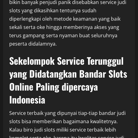
bikin banyak penjudi panik disebabkan service judi
slots yang dikasihkan tentunya sudah
diperlengkapi oleh metode keamanan yang baik
sekali serta oke hingga memberinya akses yang
terus gampang serta nyaman buat seluruhnya
peserta didalamnya.
Sekelompok Service Terunggul
yang Didatangkan Bandar Slots
Online Paling dipercaya
Indonesia
Service terbaik yang dipunyai tiap-tiap bandar judi
slots bisa memberikan bagaimana kwalitetnya.
Kalau biro judi slots miliki service terbaik lebih