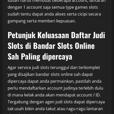
susah harus membuat beberapa account, lantaran
dengan 1 account saja semua type games slots
sudah tentu dapat anda akses serta cicipi secara
gampang serta memberi kepuasan.
Petunjuk Keluasaan Daftar Judi
Slots di Bandar Slots Online
Sah Paling dipercaya
Agar service judi slots terunggul dan terkomplet
yang disajikan bandar slots online sah dapat
dipercaya dapat anda permainkan, pastilah anda
perlu mendaftarkan account judinya terlebih dulu
di mana kelak anda akan mendapat account / ID.
Tergabung dengan agen judi slots dapat dipercaya
tak usah bikin anda takut atau ragu-ragu lantaran