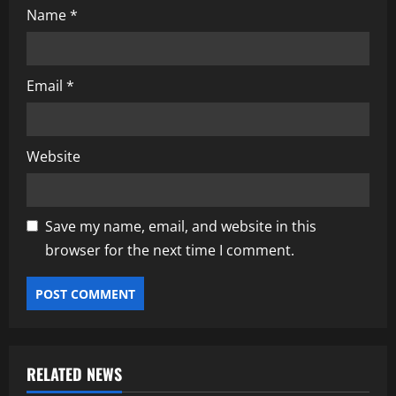
Name
*
Email
*
Website
Save my name, email, and website in this
browser for the next time I comment.
RELATED NEWS