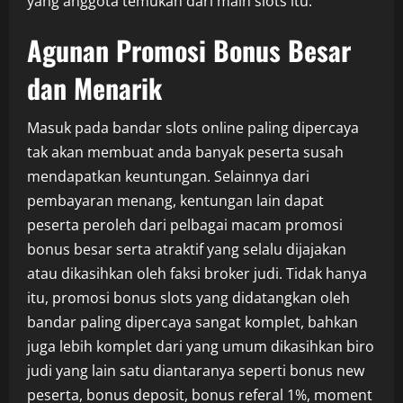
yang anggota temukan dari main slots itu.
Agunan Promosi Bonus Besar
dan Menarik
Masuk pada bandar slots online paling dipercaya
tak akan membuat anda banyak peserta susah
mendapatkan keuntungan. Selainnya dari
pembayaran menang, kentungan lain dapat
peserta peroleh dari pelbagai macam promosi
bonus besar serta atraktif yang selalu dijajakan
atau dikasihkan oleh faksi broker judi. Tidak hanya
itu, promosi bonus slots yang didatangkan oleh
bandar paling dipercaya sangat komplet, bahkan
juga lebih komplet dari yang umum dikasihkan biro
judi yang lain satu diantaranya seperti bonus new
peserta, bonus deposit, bonus referal 1%, moment