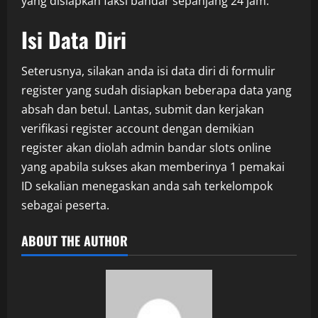
yang disiapkan faksi bandar sepanjang 24 jam.
Isi Data Diri
Seterusnya, silakan anda isi data diri di formulir
register yang sudah disiapkan beberapa data yang
absah dan betul. Lantas, submit dan kerjakan
verifikasi register account dengan demikian
register akan diolah admin bandar slots online
yang apabila sukses akan memberinya 1 pemakai
ID sekalian menegaskan anda sah terkelompok
sebagai peserta.
ABOUT THE AUTHOR