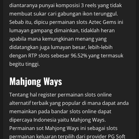
diantaranya punyai komposisi 3 reels yang tidak
membuat sukar cari gabungan ikon terunggul.
Sebab itu, dipicu permainan slots Aztec Gems ini
lumayan gampang dimainkan, tidaklah heran
apabila mana kemungkinan menang yang
didatangkan juga lumayan besar, lebih-lebih
dengan RTP slots sebesar 96.52% yang termasuk
begitu tinggi.
Mahjong Ways
Tentang hal register permainan slots online
alternatif terbaik yang popular di mana dapat anda
memainkan pada bandar slots online dapat
dipercaya Indonesia yaitu Mahjong Ways.
Permainan sot Mahjong Ways ini sebagai slots
permainan keluaran terpilih dari provider PG Soft