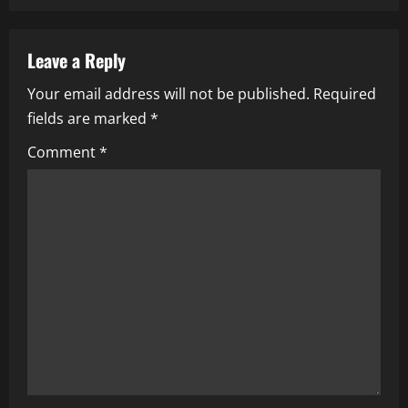
a
v
Leave a Reply
i
Your email address will not be published.
Required
fields are marked
*
g
Comment
*
a
t
i
o
n