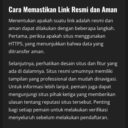
Cara Memastikan Link Resmi dan Aman
Menentukan apakah suatu link adalah resmi dan
aman dapat dilakukan dengan beberapa langkah.
Pertama, periksa apakah situs menggunakan
HTTPS, yang menunjukkan bahwa data yang
ditransfer aman.
Selanjutnya, perhatikan desain situs dan fitur yang
ada di dalamnya. Situs resmi umumnya memiliki
tampilan yang professional dan mudah dinavigasi.
Untuk informasi lebih lanjut, pemain juga dapat
mengunjungi situs pihak ketiga yang memberikan
ulasan tentang reputasi situs tersebut. Penting
bagi setiap pemain untuk melakukan verifikasi
menyeluruh sebelum melakukan pendaftaran.