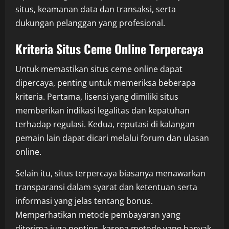
situs, keamanan data dan transaksi, serta
dukungan pelanggan yang profesional.
Kriteria Situs Ceme Online Terpercaya
Untuk memastikan situs ceme online dapat
dipercaya, penting untuk memeriksa beberapa
kriteria. Pertama, lisensi yang dimiliki situs
memberikan indikasi legalitas dan kepatuhan
terhadap regulasi. Kedua, reputasi di kalangan
pemain lain dapat dicari melalui forum dan ulasan
online.
Selain itu, situs terpercaya biasanya menawarkan
transparansi dalam syarat dan ketentuan serta
informasi yang jelas tentang bonus.
Memperhatikan metode pembayaran yang
diterima juga penting, karena metode yang banyak