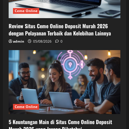
Ceme Online
Review Situs Ceme Online Deposit Murah 2026
dengan Pelayanan Terbaik dan Kelebihan Lainnya
admin
05/08/2026
0
Ceme Online
5 Keuntungan Main di Situs Ceme Online Deposit
Murah 2026 yang Jarang Diketahui