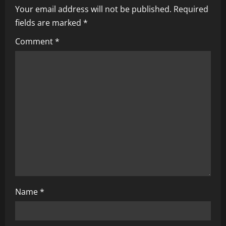
Your email address will not be published.
Required
g
fields are marked
*
a
Comment
*
t
i
o
n
Name
*