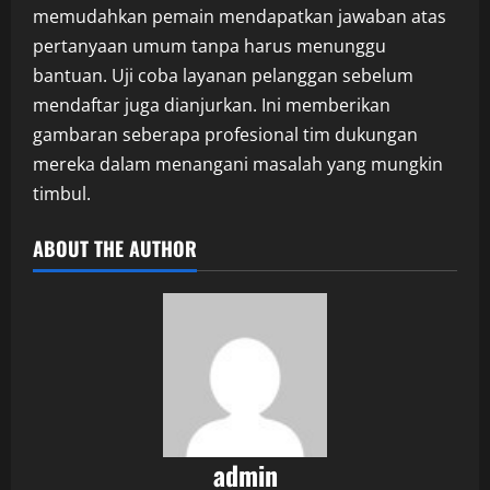
memudahkan pemain mendapatkan jawaban atas
pertanyaan umum tanpa harus menunggu
bantuan. Uji coba layanan pelanggan sebelum
mendaftar juga dianjurkan. Ini memberikan
gambaran seberapa profesional tim dukungan
mereka dalam menangani masalah yang mungkin
timbul.
ABOUT THE AUTHOR
admin