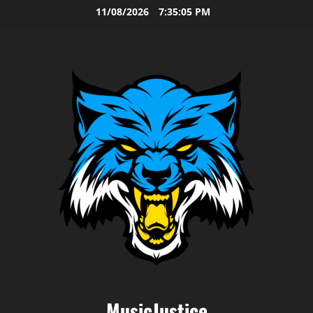
Skip
11/08/2026
7:35:07 PM
to
content
MusicJustice