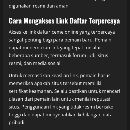
digunakan resmi dan aman.
Cara Mengakses Link Daftar Terpercaya
Akses ke link daftar ceme online yang terpercaya
sangat penting bagi para pemain baru. Pemain
dapat menemukan link yang tepat melalui
beberapa sumber, termasuk forum judi, situs
resmi, dan media sosial.
Untuk memastikan keaslian link, pemain harus
memeriksa apakah situs tersebut memiliki
sertifikat keamanan. Selalu pastikan untuk mencari
ulasan dari pemain lain untuk menilai reputasi
situs. Penggunaan link yang tidak resmi berisiko
tinggi dan dapat menyebabkan kehilangan data
pribadi.