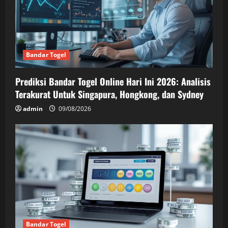
Bandar Togel
Prediksi Bandar Togel Online Hari Ini 2026: Analisis
Terakurat Untuk Singapura, Hongkong, dan Sydney
admin
09/08/2026
Bandar Togel