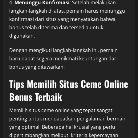
Menunggu Konfirmasi
: Setelah melakukan
langkah-langkah di atas, pemain harus menunggu
konfirmasi dari situs yang menyatakan bahwa
bonus telah diterima dan tersedia untuk
digunakan.
Dengan mengikuti langkah-langkah ini, pemain
baru dapat segera menikmati keuntungan dari
bonus yang ditawarkan.
Tips Memilih Situs Ceme Online
Bonus Terbaik
Memilih situs ceme online yang tepat sangat
penting untuk mendapatkan pengalaman bermain
yang optimal. Beberapa hal krusial yang perlu
dipertimbangkan meliputi kriteria kepercayaan