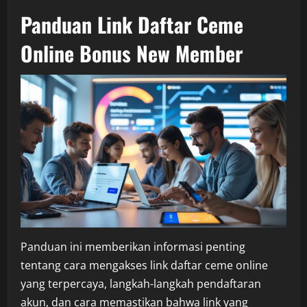
Panduan Link Daftar Ceme
Online Bonus New Member
Panduan ini memberikan informasi penting
tentang cara mengakses link daftar ceme online
yang terpercaya, langkah-langkah pendaftaran
akun, dan cara memastikan bahwa link yang