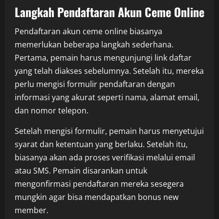
Langkah Pendaftaran Akun Ceme Online
Pendaftaran akun ceme online biasanya
memerlukan beberapa langkah sederhana.
Pertama, pemain harus mengunjungi link daftar
yang telah diakses sebelumnya. Setelah itu, mereka
perlu mengisi formulir pendaftaran dengan
informasi yang akurat seperti nama, alamat email,
dan nomor telepon.
Setelah mengisi formulir, pemain harus menyetujui
syarat dan ketentuan yang berlaku. Setelah itu,
biasanya akan ada proses verifikasi melalui email
atau SMS. Pemain disarankan untuk
mengonfirmasi pendaftaran mereka sesegera
mungkin agar bisa mendapatkan bonus new
member.