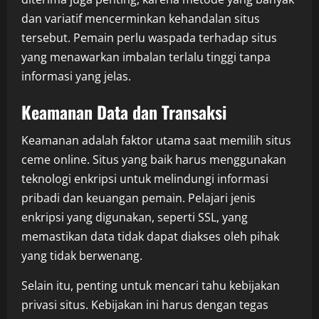
dan variatif mencerminkan kehandalan situs
tersebut. Pemain perlu waspada terhadap situs
yang menawarkan imbalan terlalu tinggi tanpa
informasi yang jelas.
Keamanan Data dan Transaksi
Keamanan adalah faktor utama saat memilih situs
ceme online. Situs yang baik harus menggunakan
teknologi enkripsi untuk melindungi informasi
pribadi dan keuangan pemain. Pelajari jenis
enkripsi yang digunakan, seperti SSL, yang
memastikan data tidak dapat diakses oleh pihak
yang tidak berwenang.
Selain itu, penting untuk mencari tahu kebijakan
privasi situs. Kebijakan ini harus dengan tegas