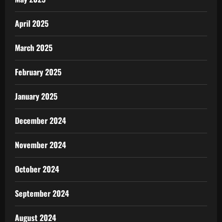
April 2025
March 2025
February 2025
January 2025
December 2024
November 2024
October 2024
September 2024
August 2024