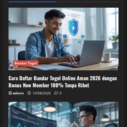
Bandar Togel
Cara Daftar Bandar Togel Online Aman 2026 dengan
Bonus New Member 100% Tanpa Ribet
admin
10/08/2026
0