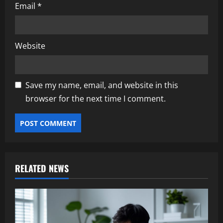
Email
*
Website
Save my name, email, and website in this
browser for the next time I comment.
RELATED NEWS