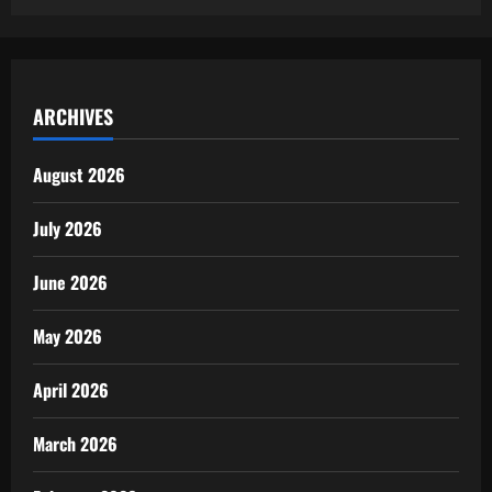
ARCHIVES
August 2026
July 2026
June 2026
May 2026
April 2026
March 2026