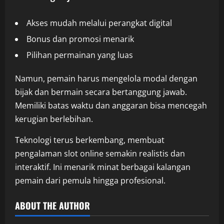
Akses mudah melalui perangkat digital
Bonus dan promosi menarik
Pilihan permainan yang luas
Namun, pemain harus mengelola modal dengan
bijak dan bermain secara bertanggung jawab.
Memiliki batas waktu dan anggaran bisa mencegah
kerugian berlebihan.
Teknologi terus berkembang, membuat
pengalaman slot online semakin realistis dan
interaktif. Ini menarik minat berbagai kalangan
pemain dari pemula hingga profesional.
ABOUT THE AUTHOR