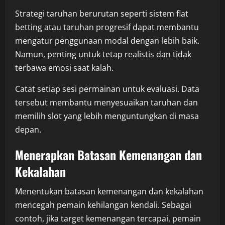
Strategi taruhan berurutan seperti sistem flat
betting atau taruhan progresif dapat membantu
mengatur penggunaan modal dengan lebih baik.
Namun, penting untuk tetap realistis dan tidak
terbawa emosi saat kalah.
Catat setiap sesi permainan untuk evaluasi. Data
tersebut membantu menyesuaikan taruhan dan
memilih slot yang lebih menguntungkan di masa
depan.
Menerapkan Batasan Kemenangan dan
Kekalahan
Menentukan batasan kemenangan dan kekalahan
mencegah pemain kehilangan kendali. Sebagai
contoh, jika target kemenangan tercapai, pemain