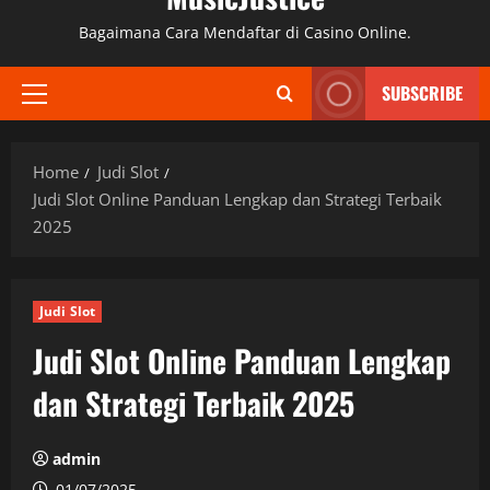
Bagaimana Cara Mendaftar di Casino Online.
SUBSCRIBE
Primary
Menu
Home
Judi Slot
Judi Slot Online Panduan Lengkap dan Strategi Terbaik
2025
Judi Slot
Judi Slot Online Panduan Lengkap
dan Strategi Terbaik 2025
admin
01/07/2025