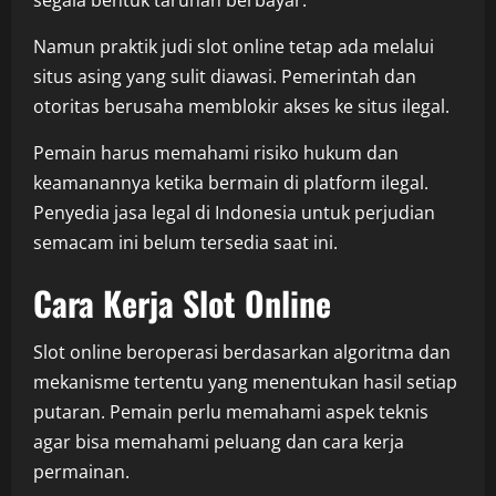
Namun praktik judi slot online tetap ada melalui
situs asing yang sulit diawasi. Pemerintah dan
otoritas berusaha memblokir akses ke situs ilegal.
Pemain harus memahami risiko hukum dan
keamanannya ketika bermain di platform ilegal.
Penyedia jasa legal di Indonesia untuk perjudian
semacam ini belum tersedia saat ini.
Cara Kerja Slot Online
Slot online beroperasi berdasarkan algoritma dan
mekanisme tertentu yang menentukan hasil setiap
putaran. Pemain perlu memahami aspek teknis
agar bisa memahami peluang dan cara kerja
permainan.