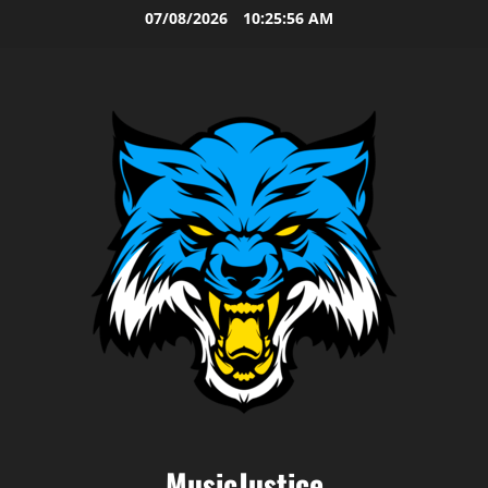
Skip
07/08/2026
10:25:57 AM
to
content
MusicJustice