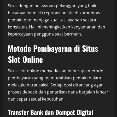
Situs dengan pelayanan pelanggan yang baik
biasanya memiliki reputasi positif di komunitas
pemain dan menjaga kualitas layanan secara
konsisten. Hal ini meningkatkan kenyamanan dan
kepercayaan pengguna saat bermain.
Metode Pembayaran di Situs
Slot Online
Situs slot online menyediakan beberapa metode
pembayaran yang memudahkan pemain dalam
melakukan transaksi. Setiap opsi dirancang agar
proses deposit dan penarikan dana berjalan lancar
dan cepat sesuai kebutuhan.
Transfer Bank dan Dompet Digital