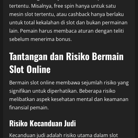
tertentu. Misalnya, free spin hanya untuk satu
mesin slot tertentu, atau cashback hanya berlaku
untuk total kekalahan di slot dan bukan permainan
lain. Pemain harus membaca aturan dengan teliti
sebelum menerima bonus.
Tantangan dan Risiko Bermain
Slot Online
Bermain slot online membawa sejumlah risiko yang
signifikan untuk diperhatikan. Beberapa risiko
melibatkan aspek kesehatan mental dan keamanan
finansial pemain.
Risiko Kecanduan Judi
Kecanduan judi adalah risiko utama dalam slot