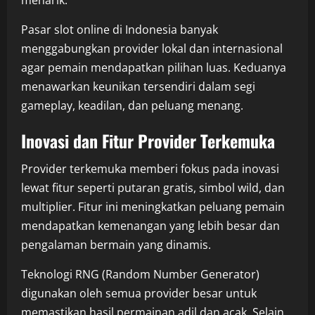
Pasar slot online di Indonesia banyak
menggabungkan provider lokal dan internasional
agar pemain mendapatkan pilihan luas. Keduanya
menawarkan keunikan tersendiri dalam segi
gameplay, keadilan, dan peluang menang.
Inovasi dan Fitur Provider Terkemuka
Provider terkemuka memberi fokus pada inovasi
lewat fitur seperti putaran gratis, simbol wild, dan
multiplier. Fitur ini meningkatkan peluang pemain
mendapatkan kemenangan yang lebih besar dan
pengalaman bermain yang dinamis.
Teknologi RNG (Random Number Generator)
digunakan oleh semua provider besar untuk
memastikan hasil permainan adil dan acak. Selain