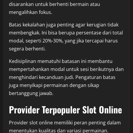
disarankan untuk berhenti bermain atau
mengalihkan fokus.
Batas kekalahan juga penting agar kerugian tidak
membengkak. Ini bisa berupa persentase dari total
modal, seperti 20%-30%, yang jika tercapai harus
segera berhenti.
Kedisiplinan mematuhi batasan ini membantu
mempertahankan modal untuk sesi berikutnya dan
menghindari kecanduan judi. Pengaturan batas
juga menyikapi permainan dengan sikap
bertanggung jawab.
Provider Terpopuler Slot Online
Provider slot online memiliki peran penting dalam
menentukan kualitas dan variasi permainan.