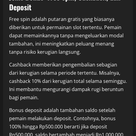
Deposit
Free spin adalah putaran gratis yang biasanya
diberikan untuk permainan slot tertentu. Pemain
dapat memainkannya tanpa mengeluarkan modal
tambahan, ini meningkatkan peluang menang
tanpa risiko kerugian langsung.
Cashback memberikan pengembalian sebagian
dari kerugian selama periode tertentu. Misalnya,
cashback 10% dari kerugian total selama seminggu.
Ini membantu mengurangi dampak rugi beruntun
bagi pemain.
Bonus deposit adalah tambahan saldo setelah
pemain melakukan deposit. Contohnya, bonus
100% hingga Rp500.000 berarti jika deposit
Rp500.000, saldo bertambah menjadi Rp1.000.000.