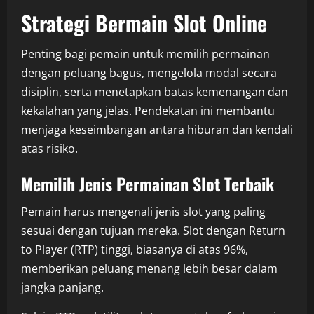
Strategi Bermain Slot Online
Penting bagi pemain untuk memilih permainan
dengan peluang bagus, mengelola modal secara
disiplin, serta menetapkan batas kemenangan dan
kekalahan yang jelas. Pendekatan ini membantu
menjaga keseimbangan antara hiburan dan kendali
atas risiko.
Memilih Jenis Permainan Slot Terbaik
Pemain harus mengenali jenis slot yang paling
sesuai dengan tujuan mereka. Slot dengan Return
to Player (RTP) tinggi, biasanya di atas 96%,
memberikan peluang menang lebih besar dalam
jangka panjang.