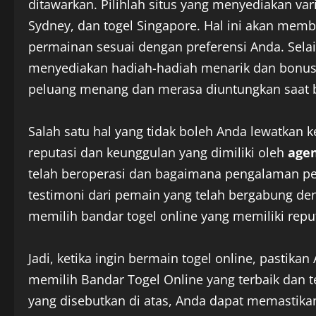
ditawarkan. Pilihlah situs yang menyediakan var
Sydney, dan togel Singapore. Hal ini akan me
permainan sesuai dengan preferensi Anda. Selain
menyediakan hadiah-hadiah menarik dan bonus
peluang menang dan merasa diuntungkan saat be
Salah satu hal yang tidak boleh Anda lewatkan k
reputasi dan keunggulan yang dimiliki oleh
agen
telah beroperasi dan bagaimana pengalaman pem
testimoni dari pemain yang telah bergabung de
memilih bandar togel online yang memiliki reput
Jadi, ketika ingin bermain togel online, pastik
memilih Bandar Togel Online yang terbaik dan 
yang disebutkan di atas, Anda dapat memastika