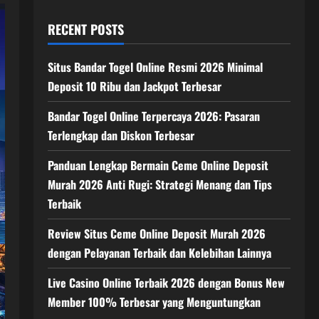
RECENT POSTS
Situs Bandar Togel Online Resmi 2026 Minimal
Deposit 10 Ribu dan Jackpot Terbesar
Bandar Togel Online Terpercaya 2026: Pasaran
Terlengkap dan Diskon Terbesar
Panduan Lengkap Bermain Ceme Online Deposit
Murah 2026 Anti Rugi: Strategi Menang dan Tips
Terbaik
Review Situs Ceme Online Deposit Murah 2026
dengan Pelayanan Terbaik dan Kelebihan Lainnya
Live Casino Online Terbaik 2026 dengan Bonus New
Member 100% Terbesar yang Menguntungkan