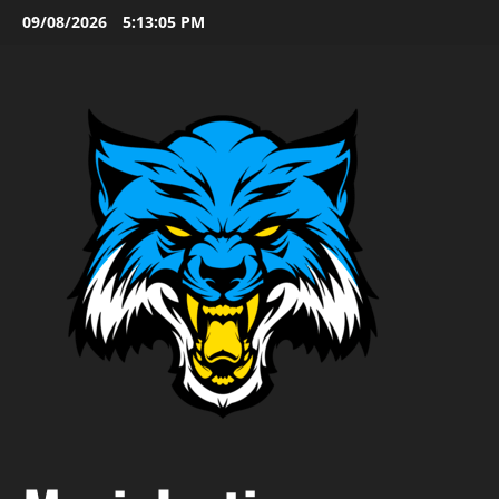
Skip
09/08/2026
5:13:06 PM
to
content