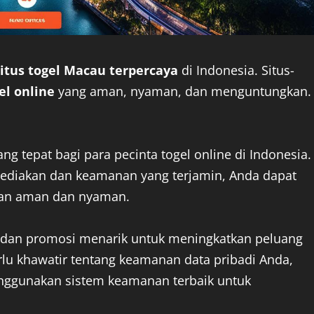
situs togel Macau terpercaya
di Indonesia. Situs-
el online
yang aman, nyaman, dan menguntungkan.
ng tepat bagi para pecinta togel online di Indonesia.
sediakan dan keamanan yang terjamin, Anda dapat
an aman dan nyaman.
s dan promosi menarik untuk meningkatkan peluang
lu khawatir tentang keamanan data pribadi Anda,
ggunakan sistem keamanan terbaik untuk