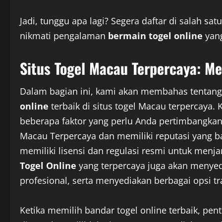
Jadi, tunggu apa lagi? Segera daftar di salah sa
nikmati pengalaman
bermain togel online
yang
Situs Togel Macau Terpercaya: Me
Dalam bagian ini, kami akan membahas tentan
online
terbaik di situs togel Macau terpercaya.
beberapa faktor yang perlu Anda pertimbangkan. 
Macau Terpercaya dan memiliki reputasi yang baik
memiliki lisensi dan regulasi resmi untuk men
Togel Online
yang terpercaya juga akan menyed
profesional, serta menyediakan berbagai opsi 
Ketika memilih bandar togel online terbaik, pen