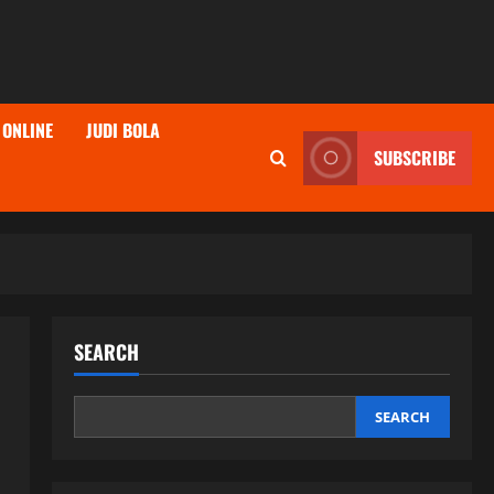
 ONLINE
JUDI BOLA
SUBSCRIBE
SEARCH
SEARCH