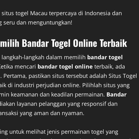
tu situs togel Macau terpercaya di Indonesia dan
 seru dan menguntungkan!
milih Bandar Togel Online Terbaik
g langkah-langkah dalam memilih
bandar togel
 Ketika mencari
bandar togel online
terbaik, ada
Pertama, pastikan situs tersebut adalah Situs Togel
 di industri perjudian online. Pilihlah situs yang
jamin keamanan dan keadilan permainan.
Bandar
iakan layanan pelanggan yang responsif dan
transaksi yang aman dan nyaman.
ting untuk melihat jenis permainan togel yang